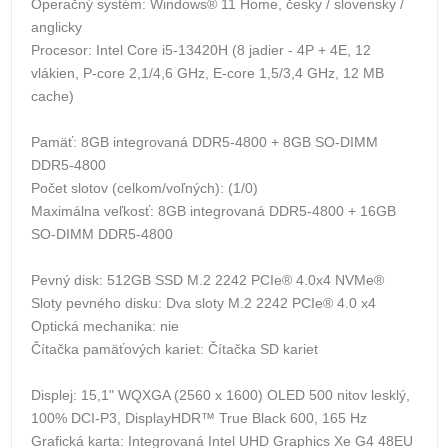
Operačný systém: Windows® 11 Home, česky / slovensky /
anglicky
Procesor: Intel Core i5-13420H (8 jadier - 4P + 4E, 12
vlákien, P-core 2,1/4,6 GHz, E-core 1,5/3,4 GHz, 12 MB
cache)
Pamäť: 8GB integrovaná DDR5-4800 + 8GB SO-DIMM
DDR5-4800
Počet slotov (celkom/voľných): (1/0)
Maximálna veľkosť: 8GB integrovaná DDR5-4800 + 16GB
SO-DIMM DDR5-4800
Pevný disk: 512GB SSD M.2 2242 PCIe® 4.0x4 NVMe®
Sloty pevného disku: Dva sloty M.2 2242 PCIe® 4.0 x4
Optická mechanika: nie
Čítačka pamäťových kariet: Čítačka SD kariet
Displej: 15,1" WQXGA (2560 x 1600) OLED 500 nitov lesklý,
100% DCI-P3, DisplayHDR™ True Black 600, 165 Hz
Grafická karta: Integrovaná Intel UHD Graphics Xe G4 48EU