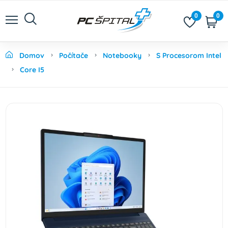
0
0
Domov
Počítače
Notebooky
S Procesorom Intel
Core I5