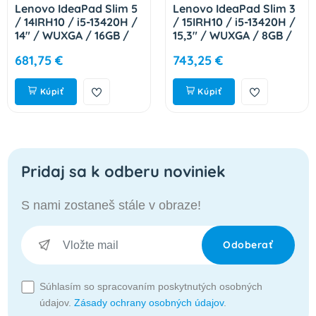
Lenovo IdeaPad Slim 5
Lenovo IdeaPad Slim 3
/ 14IRH10 / i5-13420H /
/ 15IRH10 / i5-13420H /
14" / WUXGA / 16GB /
15,3" / WUXGA / 8GB /
512GB / Intel int / W11H
512GB / Intel int / bez
681,75 €
743,25 €
/ Gray / 2R
OS / Cosmic Blue / 2R
83HR0061CK
83K101JUCK
Kúpiť
Kúpiť
Pridaj sa k odberu noviniek
S nami zostaneš stále v obraze!
Odoberať
Súhlasím so spracovaním poskytnutých osobných
údajov.
Zásady ochrany osobných údajov
.