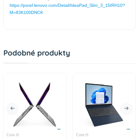
https://psref.lenovo.com/Detail/IdeaPad_Slim_3_15IRH10?
M=83K100DNCK
Podobné produkty
Core i5
Core i5