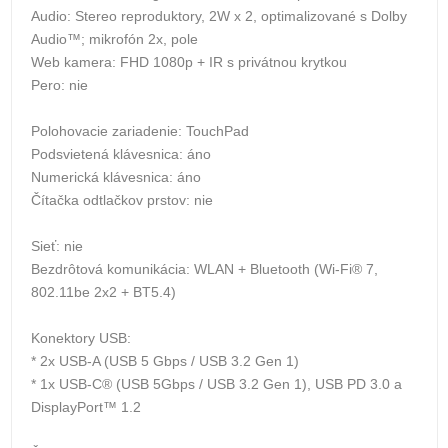
Audio: Stereo reproduktory, 2W x 2, optimalizované s Dolby
Audio™; mikrofón 2x, pole
Web kamera: FHD 1080p + IR s privátnou krytkou
Pero: nie
Polohovacie zariadenie: TouchPad
Podsvietená klávesnica: áno
Numerická klávesnica: áno
Čítačka odtlačkov prstov: nie
Sieť: nie
Bezdrôtová komunikácia: WLAN + Bluetooth (Wi-Fi® 7,
802.11be 2x2 + BT5.4)
Konektory USB:
* 2x USB-A (USB 5 Gbps / USB 3.2 Gen 1)
* 1x USB-C® (USB 5Gbps / USB 3.2 Gen 1), USB PD 3.0 a
DisplayPort™ 1.2