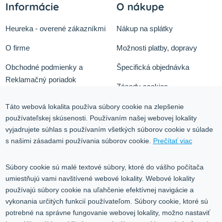
Informácie
O nákupe
Heureka - overené zákazníkmi
Nákup na splátky
O firme
Možnosti platby, dopravy
Obchodné podmienky a
Špecifická objednávka
Reklamačný poriadok
Zásady cookies
Odstúpiť od zmluvy tu
Ochrana osobných údajov
Táto webová lokalita používa súbory cookie na zlepšenie
používateľskej skúsenosti. Používaním našej webovej lokality
Služby
Blog
vyjadrujete súhlas s používaním všetkých súborov cookie v súlade
Kontakt
s našimi zásadami používania súborov cookie.
Prečítať viac
Kontakt
Súbory cookie sú malé textové súbory, ktoré do vášho počítača
umiestňujú vami navštívené webové lokality. Webové lokality
Volgogradská 9, 08001 Prešov
používajú súbory cookie na uľahčenie efektívnej navigácie a
vykonania určitých funkcií používateľom. Súbory cookie, ktoré sú
0917 353 303
potrebné na správne fungovanie webovej lokality, možno nastaviť
predajna@inco-ag.sk