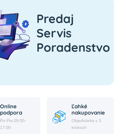
Predaj
Servis
Poradenstvo
Online
Ľahké
podpora
nakupovanie
Po-Pia 09:00-
Objednávka v 3
17:00
krokoch