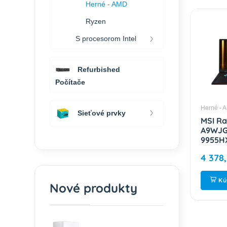
Herné - AMD
Ryzen
S procesorom Intel
Refurbished
Počítače
Herné - 
Sieťové prvky
MSI Ra
A9WJG
9955HX
64GB /
4 378
RTX 50
Black 
182L72
Kú
Nové produkty