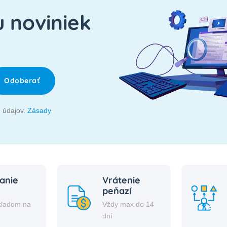
u noviniek
Odoberať
 údajov.
Zásady
anie
Vrátenie
peňazí
kladom na
Vždy max do 14
i
dní