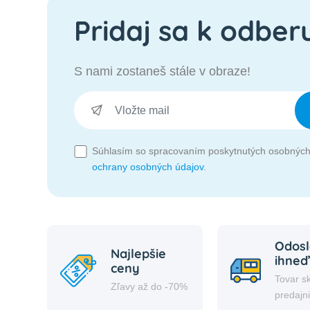
Pridaj sa k odber
S nami zostaneš stále v obraze!
Súhlasím so spracovaním poskytnutých osobných
ochrany osobných údajov
.
Odosl
Najlepšie
ihneď
ceny
Tovar s
Zľavy až do -70%
predajn