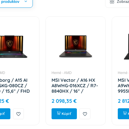
r produktov
Zobraz
AMD
Herné - AMD
Herné 
borg / A15 AI
MSI Vector / A16 HX
MSI 
KG-080CZ /
A8WHG-016XCZ / R7-
A9WH
 / 15,6" / FHD
8840HX / 16" /
9955
 / 1TB / RTX
2560x1600 / 32GB /
2560
25 €
2 098,35 €
2 81
 W11H / Black /
1TB / RTX 5070Ti /
2TB 
-15QL42-080
bez OS / Gray / 2R
/ W1
9S7-15MM72-016
9S7-
piť
Kúpiť