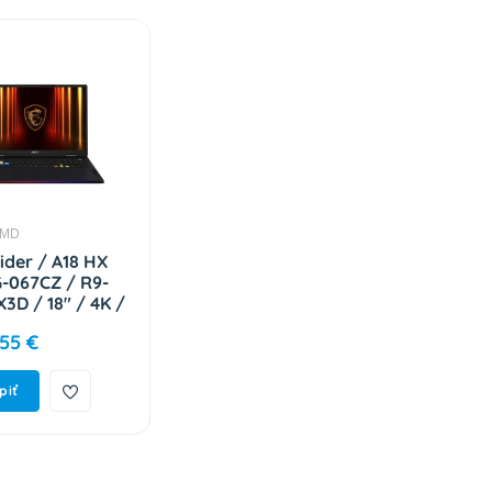
AMD
ider / A18 HX
-067CZ / R9-
3D / 18" / 4K /
 2TB SSD /
,55 €
90 / W11H /
/ 2R 9S7-
-067
piť