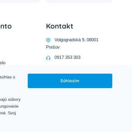
onto
Kontakt
Volgogradská 9, 08001
Prešov
0917 353 303
slo
predajna@inco-ag.sk
súhlas s
Súhlasím
vajú súbory
fungovanie
ené. Svoj