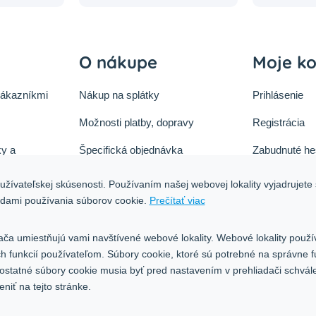
O nákupe
Moje k
zákazníkmi
Nákup na splátky
Prihlásenie
Možnosti platby, dopravy
Registrácia
y a
Špecifická objednávka
Zabudnuté he
ok
Zásady cookies
žívateľskej skúsenosti. Používaním našej webovej lokality vyjadrujete 
tu
adami používania súborov cookie.
Prečítať viac
Ochrana osobných údajov
Blog
ača umiestňujú vami navštívené webové lokality. Webové lokality použí
ých funkcií používateľom. Súbory cookie, ktoré sú potrebné na správne 
 ostatné súbory cookie musia byť pred nastavením v prehliadači schvál
iť na tejto stránke.