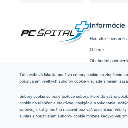
Informácie
Heureka - overené 
O firme
Obchodné podmienk
Reklamačný poriad
Táto webová lokalita používa súbory cookie na zlepšenie pou
Odstúpiť od zmluvy 
používaním všetkých súborov cookie v súlade s našimi zás
Služby
Súbory cookie sú malé textové súbory, ktoré do vášho počít
Kontakt
cookie na uľahčenie efektívnej navigácie a vykonania určit
webovej lokality, možno nastaviť bez vášho súhlasu. Všetky
súhlas s používaním súborov cookie môžete kedykoľvek zmen