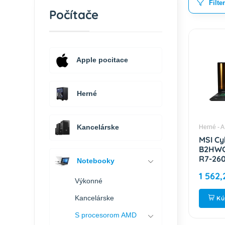
Filte
Počítače
Apple pocitace
Herné
Kancelárske
Herné - 
MSI Cy
B2HWG
R7-260
Notebooky
/ 32GB
1 562,
5070 /
Výkonné
2R 9S7
Kancelárske
Kú
S procesorom AMD