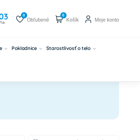
03
0
0
Obľubené
Košík
Moje konto
Pia
če
Pokladnice
Starostlivosť o telo