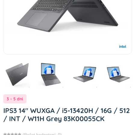
3 - 5 dni
IPS3 14" WUXGA / i5-13420H / 16G / 512
/ INT / W11H Grey 83K00055CK
(Počet hodnotení: 0)