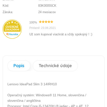
Kód:
83K00055CK
Záruka:
24 mesiacov
100%
Pridané: 23.06.2021
Už som kupoval viackrát a vždy spokojný ! :)
Popis
Technické údaje
Lenovo IdeaPad Slim 3 14IRH10
Operačný systém: Windows® 11 Home, slovenčina /
slovenčina / angličtina
Procesor: Intel Core i5-13420H (8 jadier - 4P + 4E, 12