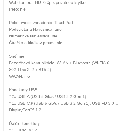
Web kamera: HD 720p s privátnou krytkou
Pero: nie
Polohovacie zariadenie: TouchPad
Podsvietená klávesnica: áno
Numerická klávesnica: nie
Čítačka odtlačkov prstov: nie
Sieť: nie
Bezdrôtová komunikácia: WLAN + Bluetooth (Wi-Fi® 6,
802.11ax 2x2 + BT5.2)
WWAN: nie
Konektory USB:
* 2x USB-A (USB 5 Gb/s / USB 3.2 Gen 1)
* 1x USB-C® (USB 5 Gb/s / USB 3.2 Gen 1), USB PD 3.0 a
DisplayPort™ 1.2
Ďalšie konektory:
* 1x HDMI® 1.4