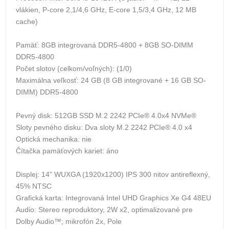
vlákien, P-core 2,1/4,6 GHz, E-core 1,5/3,4 GHz, 12 MB
cache)
Pamäť: 8GB integrovaná DDR5-4800 + 8GB SO-DIMM
DDR5-4800
Počet slotov (celkom/voľných): (1/0)
Maximálna veľkosť: 24 GB (8 GB integrované + 16 GB SO-
DIMM) DDR5-4800
Pevný disk: 512GB SSD M.2 2242 PCIe® 4.0x4 NVMe®
Sloty pevného disku: Dva sloty M.2 2242 PCIe® 4.0 x4
Optická mechanika: nie
Čítačka pamäťových kariet: áno
Displej: 14" WUXGA (1920x1200) IPS 300 nitov antireflexný,
45% NTSC
Grafická karta: Integrovaná Intel UHD Graphics Xe G4 48EU
Audio: Stereo reproduktory, 2W x2, optimalizované pre
Dolby Audio™; mikrofón 2x, Pole