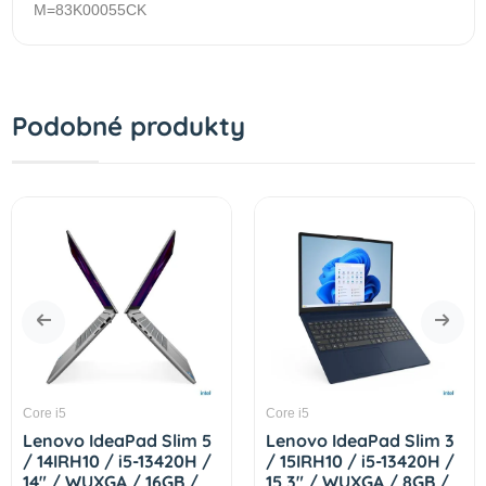
M=83K00055CK
Podobné produkty
Core i5
Core i5
Lenovo IdeaPad Slim 5
Lenovo IdeaPad Slim 3
/ 14IRH10 / i5-13420H /
/ 15IRH10 / i5-13420H /
14" / WUXGA / 16GB /
15,3" / WUXGA / 8GB /