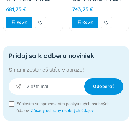
512GB / Intel int / W11H
512GB / Intel int / bez
681,75 €
743,25 €
/ Gray / 2R
OS / Cosmic Blue / 2R
83HR0061CK
83K101JUCK
Kúpiť
Kúpiť
Pridaj sa k odberu noviniek
S nami zostaneš stále v obraze!
Odoberať
Súhlasím so spracovaním poskytnutých osobných
údajov.
Zásady ochrany osobných údajov
.