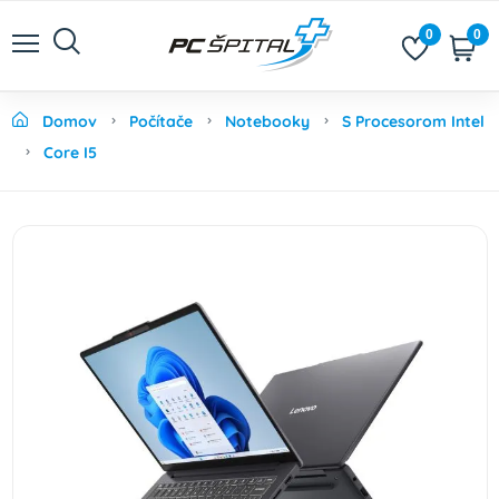
0
0
Domov
Počítače
Notebooky
S Procesorom Intel
Core I5