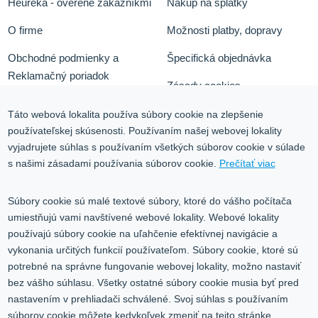
Heureka - overené zákazníkmi
Nákup na splátky
O firme
Možnosti platby, dopravy
Obchodné podmienky a
Špecifická objednávka
Reklamačný poriadok
Zásady cookies
Odstúpiť od zmluvy tu
Ochrana osobných údajov
Táto webová lokalita používa súbory cookie na zlepšenie
používateľskej skúsenosti. Používaním našej webovej lokality
Služby
Blog
vyjadrujete súhlas s používaním všetkých súborov cookie v súlade
Kontakt
s našimi zásadami používania súborov cookie.
Prečítať viac
Kontakt
Súbory cookie sú malé textové súbory, ktoré do vášho počítača
umiestňujú vami navštívené webové lokality. Webové lokality
Volgogradská 9, 08001 Prešov
používajú súbory cookie na uľahčenie efektívnej navigácie a
vykonania určitých funkcií používateľom. Súbory cookie, ktoré sú
0917 353 303
potrebné na správne fungovanie webovej lokality, možno nastaviť
predajna@inco-ag.sk
bez vášho súhlasu. Všetky ostatné súbory cookie musia byť pred
nastavením v prehliadači schválené. Svoj súhlas s používaním
súborov cookie môžete kedykoľvek zmeniť na tejto stránke.