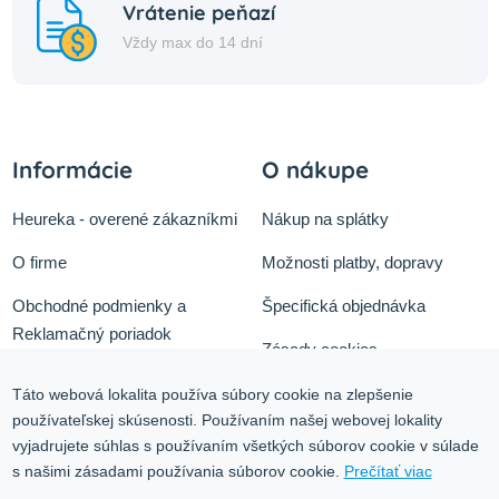
Vrátenie peňazí
Vždy max do 14 dní
Informácie
O nákupe
Heureka - overené zákazníkmi
Nákup na splátky
O firme
Možnosti platby, dopravy
Obchodné podmienky a
Špecifická objednávka
Reklamačný poriadok
Zásady cookies
Odstúpiť od zmluvy tu
Ochrana osobných údajov
Táto webová lokalita používa súbory cookie na zlepšenie
používateľskej skúsenosti. Používaním našej webovej lokality
Služby
Blog
vyjadrujete súhlas s používaním všetkých súborov cookie v súlade
Kontakt
s našimi zásadami používania súborov cookie.
Prečítať viac