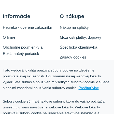
Informácie
O nákupe
Heureka - overené zákazníkmi
Nákup na splátky
O firme
Možnosti platby, dopravy
Obchodné podmienky a
Špecifická objednávka
Reklamačný poriadok
Zásady cookies
Odstúpiť od zmluvy tu
Ochrana osobných údajov
Táto webová lokalita používa súbory cookie na zlepšenie
Služby
používateľskej skúsenosti. Používaním našej webovej lokality
Blog
vyjadrujete súhlas s používaním všetkých súborov cookie v súlade
Kontakt
s našimi zásadami používania súborov cookie.
Prečítať viac
Kontakt
Súbory cookie sú malé textové súbory, ktoré do vášho počítača
umiestňujú vami navštívené webové lokality. Webové lokality
Volgogradská 9, 08001 Prešov
používajú súbory cookie na uľahčenie efektívnej navigácie a