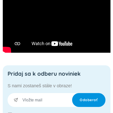
Pridaj sa k odberu noviniek
S nami zostaneš stále v obraze!
Odoberať