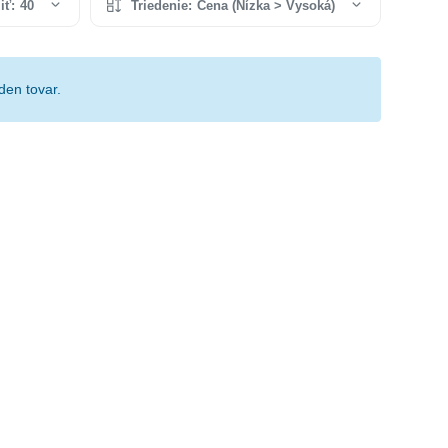
iť:
40
Triedenie:
Cena (Nízka > Vysoká)
den tovar.