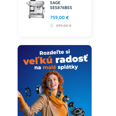
SAGE
SES876BSS
759,00 €
899,00 €