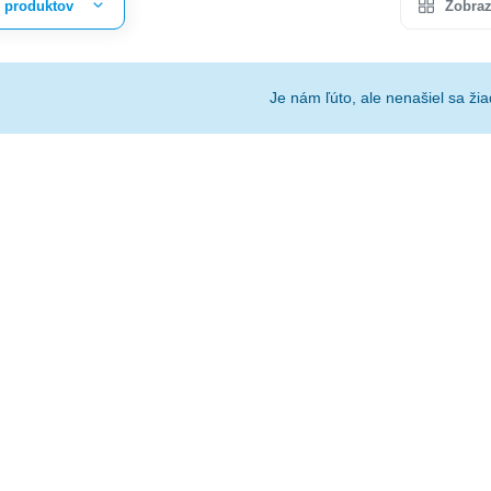
r produktov
Zobraz
Je nám ľúto, ale nenašiel sa žia