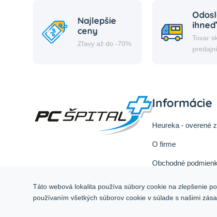
Odosl
Najlepšie
ihneď
ceny
Tovar s
Zľavy až do -70%
predajn
Informácie
Heureka - overené 
O firme
Obchodné podmienk
Reklamačný poriad
Táto webová lokalita používa súbory cookie na zlepšenie pou
Odstúpiť od zmluvy 
používaním všetkých súborov cookie v súlade s našimi zás
Služby