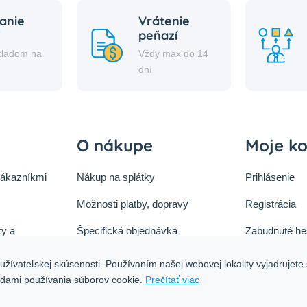
anie
Vrátenie
peňazí
kladom na
Vždy max do 14
i
dní
O nákupe
Moje k
zákazníkmi
Nákup na splátky
Prihlásenie
Možnosti platby, dopravy
Registrácia
y a
Špecifická objednávka
Zabudnuté he
ok
Zásady cookies
žívateľskej skúsenosti. Používaním našej webovej lokality vyjadrujete 
tu
adami používania súborov cookie.
Prečítať viac
Ochrana osobných údajov