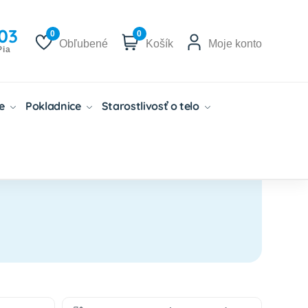
03
0
0
Obľubené
Košík
Moje konto
Pia
če
Pokladnice
Starostlivosť o telo