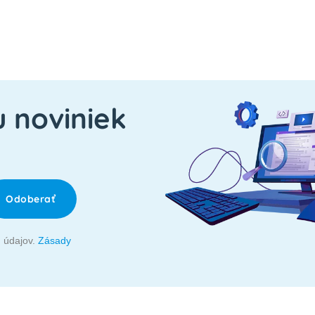
u noviniek
Odoberať
 údajov.
Zásady