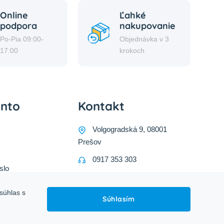
Online
Ľahké
podpora
nakupovanie
Po-Pia 09:00-
Objednávka v 3
17:00
krokoch
onto
Kontakt
Volgogradská 9, 08001
Prešov
0917 353 303
slo
predajna@inco-ag.sk
súhlas s
Súhlasím