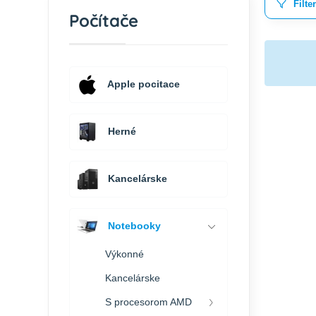
Filte
Počítače
Apple pocitace
Herné
Kancelárske
Notebooky
Výkonné
Kancelárske
S procesorom AMD