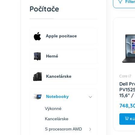
Filte
Počítače
Apple pocitace
Herné
Kancelárske
Core i7
Dell Pr
PV1525
15,6" 
Notebooky
512GB /
748,3
W11P /
Výkonné
NBD J
Kancelárske
Kú
S procesorom AMD