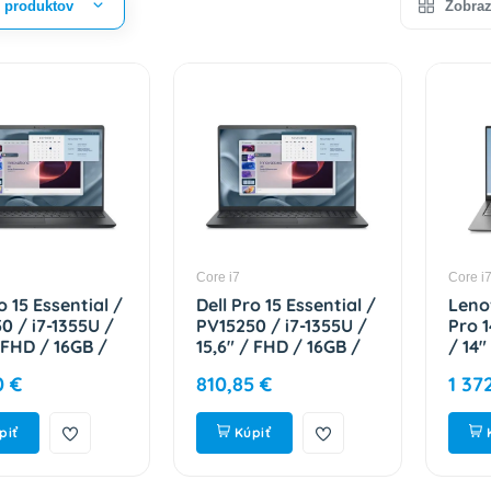
r produktov
Zobraz
Core i7
Core i
o 15 Essential /
Dell Pro 15 Essential /
Leno
0 / i7-1355U /
PV15250 / i7-1355U /
Pro 1
/ FHD / 16GB /
15,6" / FHD / 16GB /
/ 14"
 Intel int /
1TB / Intel int / W11P
16GB 
0 €
810,85 €
1 37
 Black / 3R
/ Black / 3R NBD
Xe /
9KYX
59Y3R
82S
piť
Kúpiť