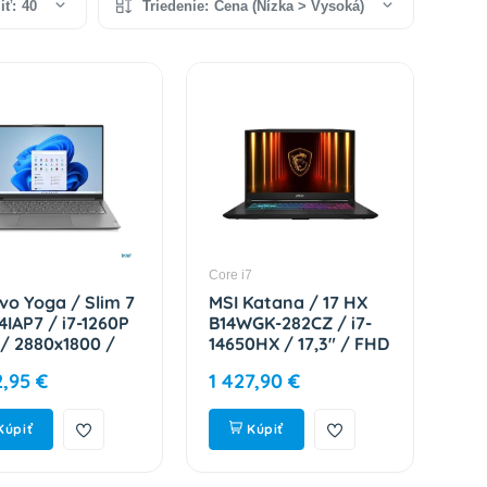
iť:
40
Triedenie:
Cena (Nízka > Vysoká)
7
Core i7
vo Yoga / Slim 7
MSI Katana / 17 HX
4IAP7 / i7-1260P
B14WGK-282CZ / i7-
 / 2880x1800 /
14650HX / 17,3" / FHD
/ 1TB SSD / Iris
/ 16GB / 1TB / RTX
2,95 €
1 427,90 €
 W11H / Gray / 2R
5070 / W11H / Black /
V003WCK
2R 9S7-17L791-282
Kúpiť
Kúpiť