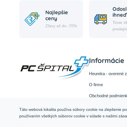
Odosl
Najlepšie
ihneď
ceny
Tovar s
Zľavy až do -70%
predajn
Informácie
Heureka - overené 
O firme
Obchodné podmienk
Reklamačný poriad
Táto webová lokalita používa súbory cookie na zlepšenie pou
Odstúpiť od zmluvy 
používaním všetkých súborov cookie v súlade s našimi zás
Služby