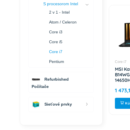
S procesorom Intel
2 v 1 - Intel
Atom / Celeron
Core i3
Core i5
Core i7
Pentium
Core i7
MSI Ka
B14WGK
Refurbished
14650H
/ 16GB
Počítače
1 473,
5070 /
2R 9S7
Kú
Sieťové prvky