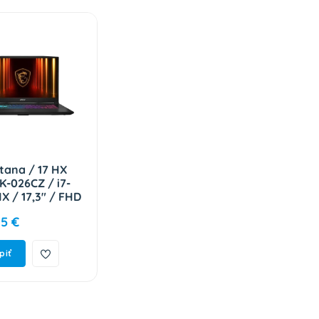
tana / 17 HX
-026CZ / i7-
X / 17,3" / FHD
 / 1TB / RTX
15 €
 W11H / Black /
-17L791-026
piť