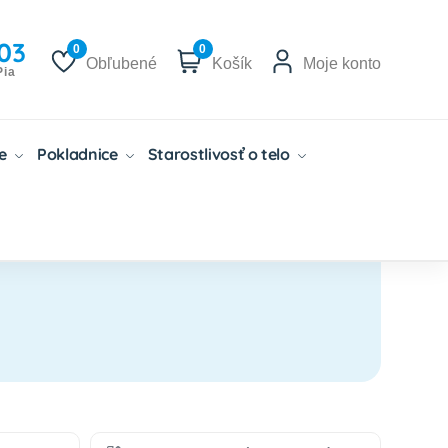
03
0
0
Obľubené
Košík
Moje konto
Pia
če
Pokladnice
Starostlivosť o telo