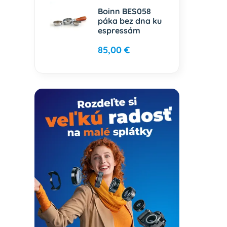
Boinn BES058
páka bez dna ku
espressám
85,00 €