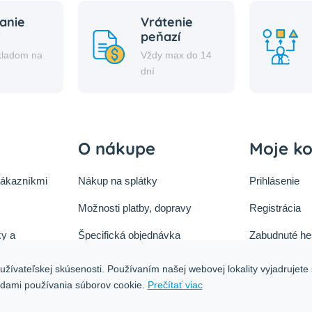
anie
Vrátenie
peňazí
kladom na
Vždy max do 14
i
dní
O nákupe
Moje k
zákazníkmi
Nákup na splátky
Prihlásenie
Možnosti platby, dopravy
Registrácia
y a
Špecifická objednávka
Zabudnuté he
ok
Zásady cookies
žívateľskej skúsenosti. Používaním našej webovej lokality vyjadrujete 
tu
adami používania súborov cookie.
Prečítať viac
Ochrana osobných údajov