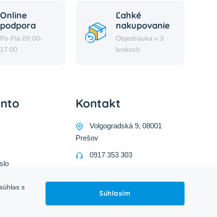
Online
Ľahké
podpora
nakupovanie
Po-Pia 09:00-
Objednávka v 3
17:00
krokoch
onto
Kontakt
Volgogradská 9, 08001
Prešov
0917 353 303
slo
predajna@inco-ag.sk
súhlas s
Súhlasím