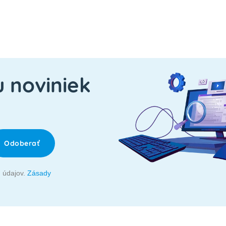
u noviniek
Odoberať
 údajov.
Zásady