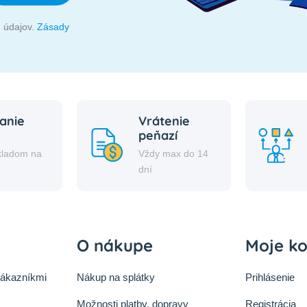
 údajov.
Zásady
anie
Vrátenie
peňazí
kladom na
Vždy max do 14
i
dní
O nákupe
Moje k
zákazníkmi
Nákup na splátky
Prihlásenie
Možnosti platby, dopravy
Registrácia