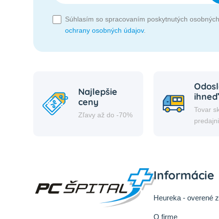
Súhlasím so spracovaním poskytnutých osobných
ochrany osobných údajov
.
Odosl
Najlepšie
ihneď
ceny
Tovar s
Zľavy až do -70%
predajn
Informácie
Heureka - overené 
O firme