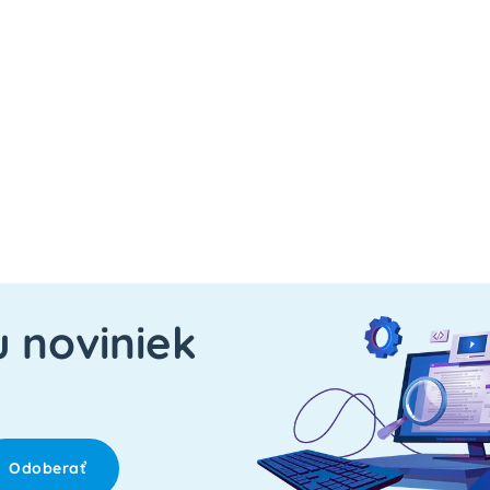
u noviniek
Odoberať