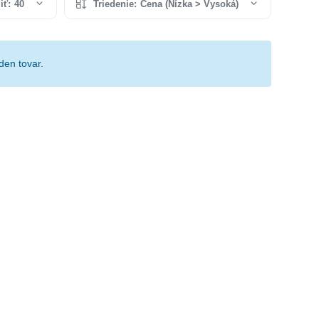
iť:
40
Triedenie:
Cena (Nízka > Vysoká)
den tovar.