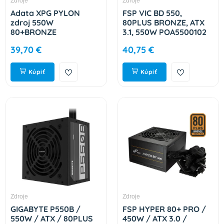
Zdroje
Zdroje
Adata XPG PYLON
FSP VIC BD 550,
zdroj 550W
80PLUS BRONZE, ATX
80+BRONZE
3.1, 550W POA5500102
PYLON550B-BKCEU
39,70 €
40,75 €
Kúpiť
Kúpiť
Zdroje
Zdroje
GIGABYTE P550B /
FSP HYPER 80+ PRO /
550W / ATX / 80PLUS
450W / ATX 3.0 /