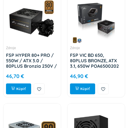
Zdroje
Zdroje
FSP HYPER 80+ PRO /
FSP VIC BD 650,
550W / ATX 3.0 /
80PLUS BRONZE, ATX
80PLUS Bronzia 230V /
3.1, 650W POA6500202
Bulk 9PA5509407
46,70 €
46,90 €
Kúpiť
Kúpiť