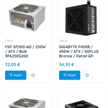
Zdroje
Zdroje
FSP SP300-AD / 250W
GIGABYTE P450B /
/ ATX / Bulk
450W / ATX / 80PLUS
9PA250G200
Bronze / Retail GP-
P450B
32,05 €
34,35 €
Kúpiť
Kúpiť