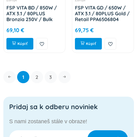
FSP VITA BD / 850W /
FSP VITA GD / 650W /
ATX 3.1 / 80PLUS
ATX 3.1 / 80PLUS Gold /
Bronzia 230V / Bulk
Retail PPA6506804
9PA8508201
69,10 €
69,75 €
Kúpiť
Kúpiť
1
2
3
Pridaj sa k odberu noviniek
S nami zostaneš stále v obraze!