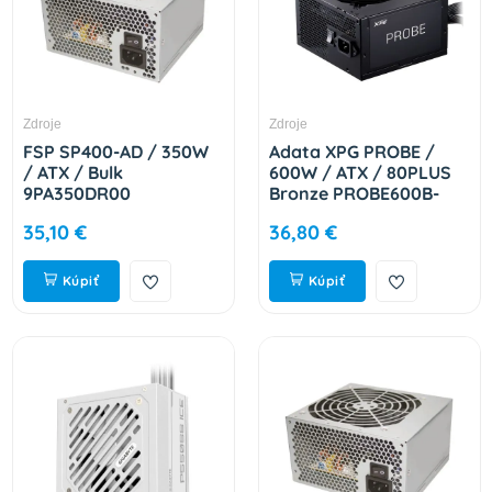
Zdroje
Zdroje
FSP SP400-AD / 350W
Adata XPG PROBE /
/ ATX / Bulk
600W / ATX / 80PLUS
9PA350DR00
Bronze PROBE600B-
BKCEU
35,10 €
36,80 €
Kúpiť
Kúpiť