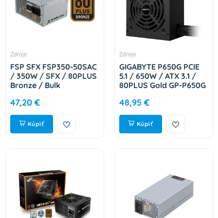
Zdroje
Zdroje
FSP SFX FSP350-50SAC
GIGABYTE P650G PCIE
/ 350W / SFX / 80PLUS
5.1 / 650W / ATX 3.1 /
Bronze / Bulk
80PLUS Gold GP-P650G
9PA350CY03
PG5
47,20 €
48,95 €
Kúpiť
Kúpiť