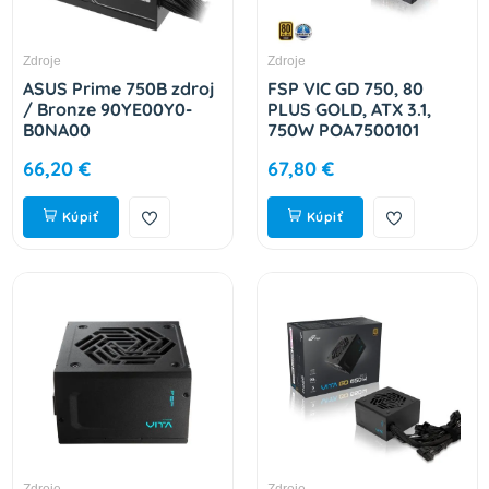
Zdroje
Zdroje
ASUS Prime 750B zdroj
FSP VIC GD 750, 80
/ Bronze 90YE00Y0-
PLUS GOLD, ATX 3.1,
B0NA00
750W POA7500101
66,20 €
67,80 €
Kúpiť
Kúpiť
Zdroje
Zdroje