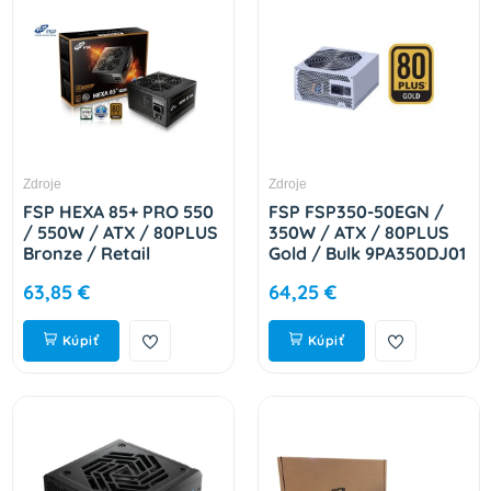
Zdroje
Zdroje
FSP HEXA 85+ PRO 550
FSP FSP350-50EGN /
/ 550W / ATX / 80PLUS
350W / ATX / 80PLUS
Bronze / Retail
Gold / Bulk 9PA350DJ01
PPA5505500
63,85 €
64,25 €
Kúpiť
Kúpiť