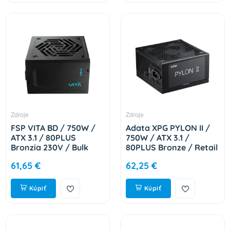
Zdroje
Zdroje
FSP VITA BD / 750W /
Adata XPG PYLON II /
ATX 3.1 / 80PLUS
750W / ATX 3.1 /
Bronzia 230V / Bulk
80PLUS Bronze / Retail
9PA750A001
PYLONII750B-BKCEU
61,65 €
62,25 €
Kúpiť
Kúpiť