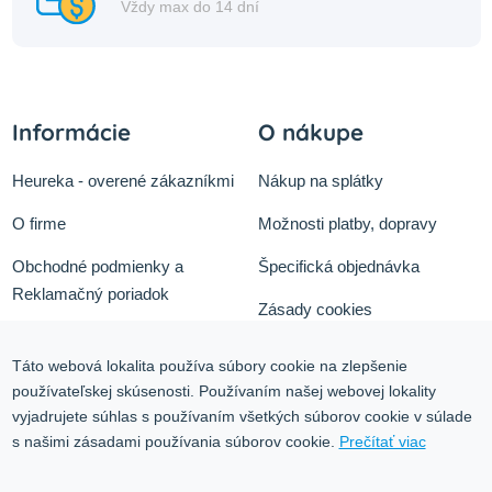
Vždy max do 14 dní
Informácie
O nákupe
Heureka - overené zákazníkmi
Nákup na splátky
O firme
Možnosti platby, dopravy
Obchodné podmienky a
Špecifická objednávka
Reklamačný poriadok
Zásady cookies
Odstúpiť od zmluvy tu
Ochrana osobných údajov
Táto webová lokalita používa súbory cookie na zlepšenie
Služby
používateľskej skúsenosti. Používaním našej webovej lokality
Blog
vyjadrujete súhlas s používaním všetkých súborov cookie v súlade
Kontakt
s našimi zásadami používania súborov cookie.
Prečítať viac
Kontakt