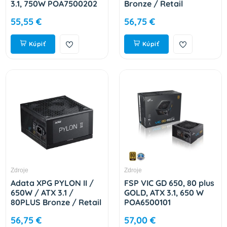
3.1, 750W POA7500202
Bronze / Retail
PPA450AD01
55,55 €
56,75 €
Kúpiť
Kúpiť
Zdroje
Zdroje
Adata XPG PYLON II /
FSP VIC GD 650, 80 plus
650W / ATX 3.1 /
GOLD, ATX 3.1, 650 W
80PLUS Bronze / Retail
POA6500101
PYLONII650B-BKCEU
56,75 €
57,00 €