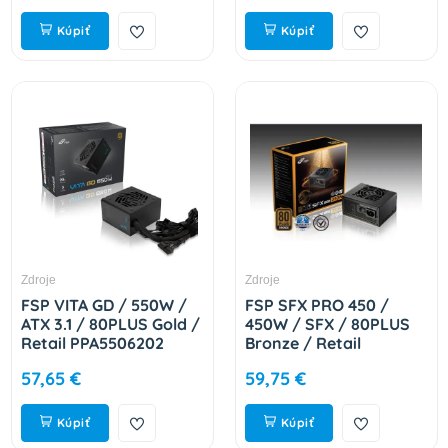
Kúpiť
Kúpiť
Zdroje
Zdroje
FSP VITA GD / 550W /
FSP SFX PRO 450 /
ATX 3.1 / 80PLUS Gold /
450W / SFX / 80PLUS
Retail PPA5506202
Bronze / Retail
PPA450AA00
57,65 €
59,75 €
Kúpiť
Kúpiť