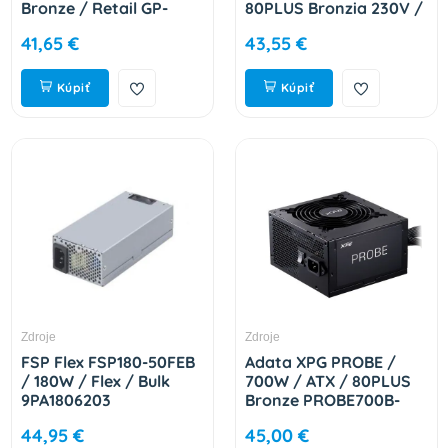
Bronze / Retail GP-
80PLUS Bronzia 230V /
P550B
Bulk 9PA450A404
41,65 €
43,55 €
Kúpiť
Kúpiť
Zdroje
Zdroje
FSP Flex FSP180-50FEB
Adata XPG PROBE /
/ 180W / Flex / Bulk
700W / ATX / 80PLUS
9PA1806203
Bronze PROBE700B-
BKCEU
44,95 €
45,00 €