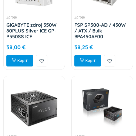
Zdroje
Zdroje
GIGABYTE zdroj 550W
FSP SP500-AD / 450W
80PLUS Silver ICE GP-
/ ATX / Bulk
P550SS ICE
9PA450AF00
38,00 €
38,25 €
Kúpiť
Kúpiť