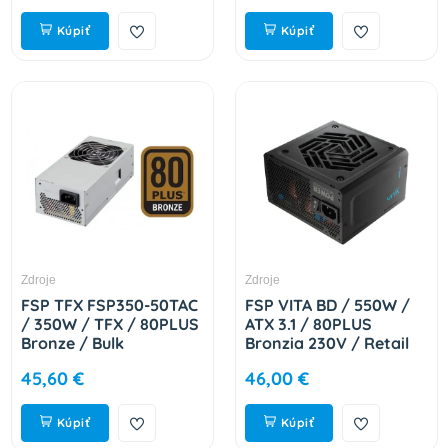
Kúpiť
Kúpiť
Zdroje
Zdroje
FSP TFX FSP350-50TAC
FSP VITA BD / 550W /
/ 350W / TFX / 80PLUS
ATX 3.1 / 80PLUS
Bronze / Bulk
Bronzia 230V / Retail
9PA350D301
PPA5506103
45,60 €
46,00 €
Kúpiť
Kúpiť