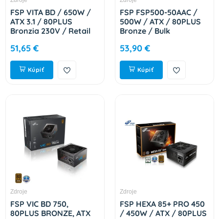
Zdroje
Zdroje
FSP VITA BD / 650W /
FSP FSP500-50AAC /
ATX 3.1 / 80PLUS
500W / ATX / 80PLUS
Bronzia 230V / Retail
Bronze / Bulk
PPA6506703
9PA500C708
51,65 €
53,90 €
Kúpiť
Kúpiť
Zdroje
Zdroje
FSP VIC BD 750,
FSP HEXA 85+ PRO 450
80PLUS BRONZE, ATX
/ 450W / ATX / 80PLUS