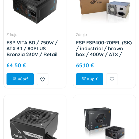
Zdroje
Zdroje
FSP VITA BD / 750W /
FSP FSP400-70PFL (SK)
ATX 3.1 / 80PLUS
/ industrial / brown
Bronzia 230V / Retail
box / 400W / ATX /
PPA7508001
85% / Bulk 9PA400CB15
64,50 €
65,10 €
Kúpiť
Kúpiť