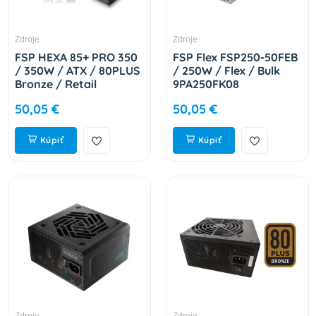
Zdroje
Zdroje
FSP HEXA 85+ PRO 350
FSP Flex FSP250-50FEB
/ 350W / ATX / 80PLUS
/ 250W / Flex / Bulk
Bronze / Retail
9PA250FK08
PPA3505301
50,05 €
50,05 €
Kúpiť
Kúpiť