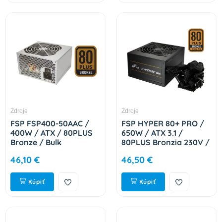
Zdroje
Zdroje
FSP FSP400-50AAC /
FSP HYPER 80+ PRO /
400W / ATX / 80PLUS
650W / ATX 3.1 /
Bronze / Bulk
80PLUS Bronzia 230V /
9PA400CT05
Bulk 9PA6507504
46,10 €
46,50 €
Kúpiť
Kúpiť