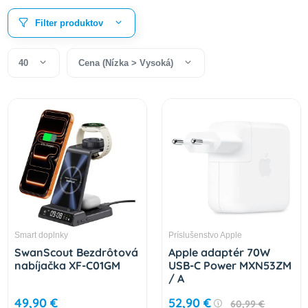
Filter produktov
40
Cena (Nízka > Vysoká)
Smart doplnky
Príslušenstvo Apple
SwanScout Bezdrôtová
Apple adaptér 70W
nabíjačka XF-C01GM
USB-C Power MXN53ZM
/ A
49,90 €
52,90 €
60,99 €