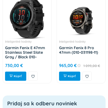
Inteligentné hodinky
Inteligentné hodinky
Garmin Fenix E 47mm
Garmin Fenix 8 Pro
Stainless Steel Slate
47mm (010-031198-11)
Gray / Black 010-
03025-01, čierne
730,00 €
965,00 €
1 099,00 €
Kúpiť
Kúpiť
Pridaj sa k odberu noviniek