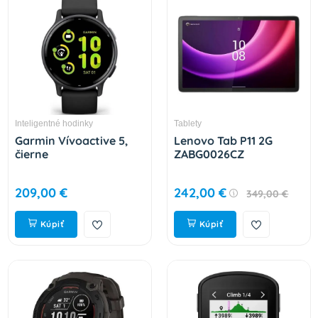
Inteligentné hodinky
Tablety
Garmin Vívoactive 5,
Lenovo Tab P11 2G
čierne
ZABG0026CZ
209,00 €
242,00 €
349,00 €
Kúpiť
Kúpiť