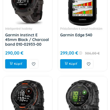
Inteligentné hodinky
Príslušenstvo k smart hodinkám
Garmin Instinct E
Garmin Edge 540
45mm Black / Charcoal
band 010-02933-00
290,00 €
299,00 €
306,00 €
Kúpiť
Kúpiť