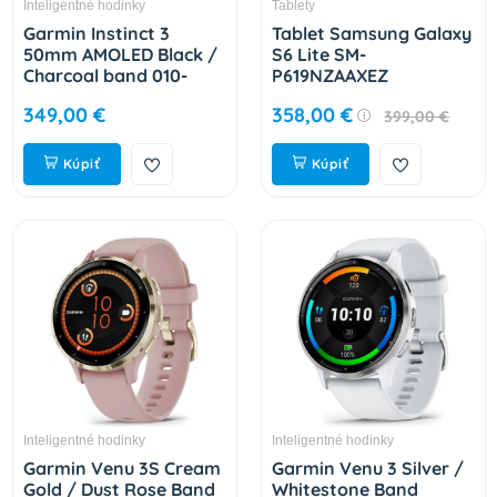
Inteligentné hodinky
Tablety
Garmin Instinct 3
Tablet Samsung Galaxy
50mm AMOLED Black /
S6 Lite SM-
Charcoal band 010-
P619NZAAXEZ
03020-00
349,00 €
358,00 €
399,00 €
Kúpiť
Kúpiť
Inteligentné hodinky
Inteligentné hodinky
Garmin Venu 3S Cream
Garmin Venu 3 Silver /
Gold / Dust Rose Band
Whitestone Band