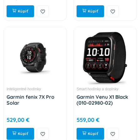
Kúpiť
Kúpiť
Inteligentné hodinky
Smart hodinky a doplnky
Garmin fenix 7X Pro
Garmin Venu X1 Black
Solar
(010-02980-02)
529,00 €
559,00 €
Kúpiť
Kúpiť