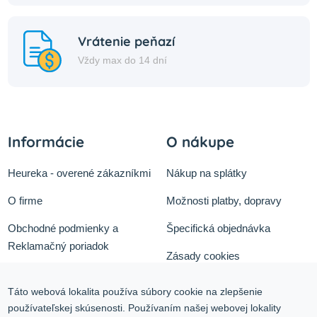
Vrátenie peňazí
Vždy max do 14 dní
Informácie
O nákupe
Heureka - overené zákazníkmi
Nákup na splátky
O firme
Možnosti platby, dopravy
Obchodné podmienky a
Špecifická objednávka
Reklamačný poriadok
Zásady cookies
Odstúpiť od zmluvy tu
Ochrana osobných údajov
Táto webová lokalita používa súbory cookie na zlepšenie
Služby
používateľskej skúsenosti. Používaním našej webovej lokality
Blog