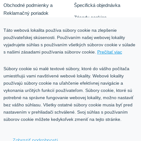
Obchodné podmienky a
Špecifická objednávka
Reklamačný poriadok
Zásady cookies
Odstúpiť od zmluvy tu
Ochrana osobných údajov
Táto webová lokalita používa súbory cookie na zlepšenie
používateľskej skúsenosti. Používaním našej webovej lokality
Služby
Blog
vyjadrujete súhlas s používaním všetkých súborov cookie v súlade
Kontakt
s našimi zásadami používania súborov cookie.
Prečítať viac
Kontakt
Súbory cookie sú malé textové súbory, ktoré do vášho počítača
umiestňujú vami navštívené webové lokality. Webové lokality
Volgogradská 9, 08001 Prešov
používajú súbory cookie na uľahčenie efektívnej navigácie a
vykonania určitých funkcií používateľom. Súbory cookie, ktoré sú
0917 353 303
potrebné na správne fungovanie webovej lokality, možno nastaviť
predajna@inco-ag.sk
bez vášho súhlasu. Všetky ostatné súbory cookie musia byť pred
nastavením v prehliadači schválené. Svoj súhlas s používaním
súborov cookie môžete kedykoľvek zmeniť na tejto stránke.
Zobraziť podrobnosti