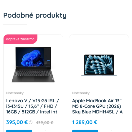
Podobné produkty
doprava zadarmo
Notebooky
Notebooky
Lenovo V / V15 G5 IRL /
Apple MacBook Air 13"
i3-1315U / 15,6" / FHD /
M5 8-Core GPU (2026)
16GB / 512GB / Intel int
Sky Blue MDHH4SL / A
/ bez OS / Black / 2R
395,00 €
1 289,00 €
439,00 €
83GW00B4CK