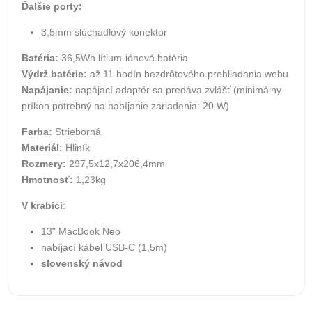
Ďalšie porty:
3,5mm slúchadlový konektor
Batéria:
36,5Wh lítium-iónová batéria
Výdrž batérie:
až 11 hodín bezdrôtového prehliadania webu
Napájanie:
napájací adaptér sa predáva zvlášť (minimálny
príkon potrebný na nabíjanie zariadenia: 20 W)
Farba:
Strieborná
Materiál:
Hliník
Rozmery:
297,5x12,7x206,4mm
Hmotnosť:
1,23kg
V krabici
:
13" MacBook Neo
nabíjací kábel USB-C (1,5m)
slovenský návod