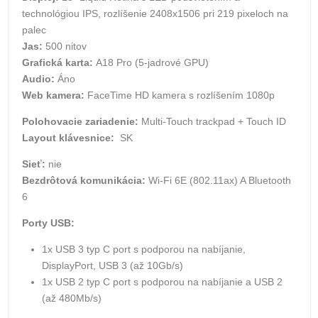
technológiou IPS, rozlíšenie 2408x1506 pri 219 pixeloch na
palec
Jas:
500 nitov
Grafická karta:
A18 Pro (5-jadrové GPU)
Audio:
Áno
Web kamera:
FaceTime HD kamera s rozlíšením 1080p
Polohovacie zariadenie:
Multi-Touch trackpad + Touch ID
Layout klávesnice:
SK
Sieť:
nie
Bezdrôtová komunikácia:
Wi-Fi 6E (802.11ax) A Bluetooth
6
Porty USB:
1x USB 3 typ C port s podporou na nabíjanie,
DisplayPort, USB 3 (až 10Gb/s)
1x USB 2 typ C port s podporou na nabíjanie a USB 2
(až 480Mb/s)