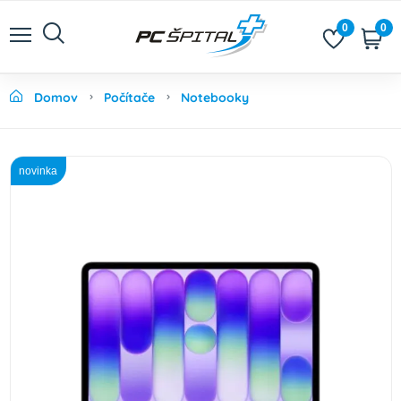
0
0
Domov
Počítače
Notebooky
novinka