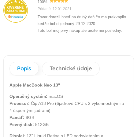
100%
Pridané: 12.01.2021
Tovar dorazil hneď na druhý deň čo ma prekvapilo
keďže bol objednaný 29.12.2020.
Toto bol môj prvý nákup ale určite nie posledný.
Popis
Technické údaje
Apple MacBook Neo 13"
Operačný systém:
macOS
Procesor:
Čip A18 Pro (6jadrové CPU s 2 výkonnostnými a
4 úspornými jadrami)
Pamäť:
8GB
Pevný disk:
512GB
Displej:
13" Liquid Retina s LED podsvietením a