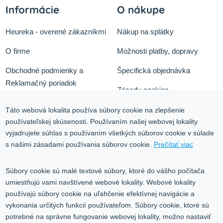
Informácie
O nákupe
Heureka - overené zákazníkmi
Nákup na splátky
O firme
Možnosti platby, dopravy
Obchodné podmienky a
Špecifická objednávka
Reklamačný poriadok
Zásady cookies
Odstúpiť od zmluvy tu
Ochrana osobných údajov
Táto webová lokalita používa súbory cookie na zlepšenie
používateľskej skúsenosti. Používaním našej webovej lokality
Služby
Blog
vyjadrujete súhlas s používaním všetkých súborov cookie v súlade
Kontakt
s našimi zásadami používania súborov cookie.
Prečítať viac
Kontakt
Súbory cookie sú malé textové súbory, ktoré do vášho počítača
umiestňujú vami navštívené webové lokality. Webové lokality
Volgogradská 9, 08001 Prešov
používajú súbory cookie na uľahčenie efektívnej navigácie a
vykonania určitých funkcií používateľom. Súbory cookie, ktoré sú
0917 353 303
potrebné na správne fungovanie webovej lokality, možno nastaviť