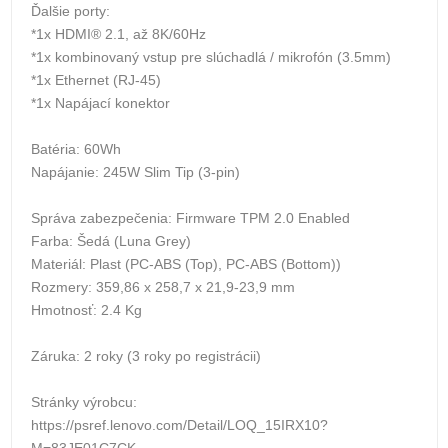
Ďalšie porty:
*1x HDMI® 2.1, až 8K/60Hz
*1x kombinovaný vstup pre slúchadlá / mikrofón (3.5mm)
*1x Ethernet (RJ-45)
*1x Napájací konektor
Batéria: 60Wh
Napájanie: 245W Slim Tip (3-pin)
Správa zabezpečenia: Firmware TPM 2.0 Enabled
Farba: Šedá (Luna Grey)
Materiál: Plast (PC-ABS (Top), PC-ABS (Bottom))
Rozmery: 359,86 x 258,7 x 21,9-23,9 mm
Hmotnosť: 2.4 Kg
Záruka: 2 roky (3 roky po registrácii)
Stránky výrobcu:
https://psref.lenovo.com/Detail/LOQ_15IRX10?
M=83JE01C7CK