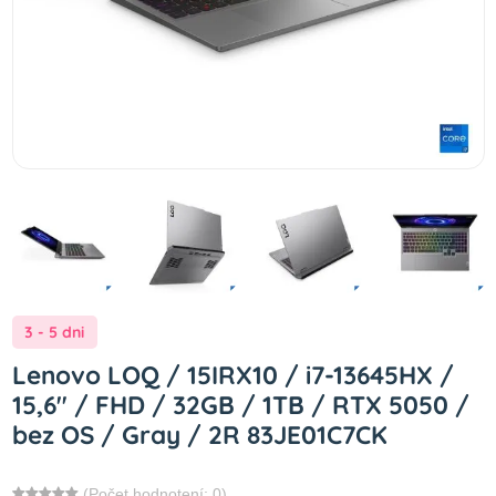
3 - 5 dni
Lenovo LOQ / 15IRX10 / i7-13645HX /
15,6" / FHD / 32GB / 1TB / RTX 5050 /
bez OS / Gray / 2R 83JE01C7CK
(Počet hodnotení: 0)