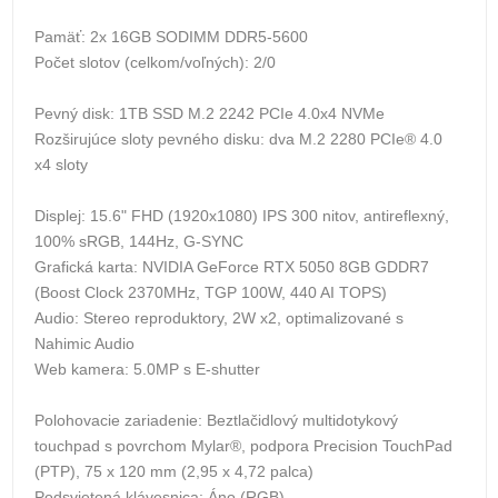
Pamäť: 2x 16GB SODIMM DDR5-5600
Počet slotov (celkom/voľných): 2/0
Pevný disk: 1TB SSD M.2 2242 PCIe 4.0x4 NVMe
Rozširujúce sloty pevného disku: dva M.2 2280 PCIe® 4.0
x4 sloty
Displej: 15.6" FHD (1920x1080) IPS 300 nitov, antireflexný,
100% sRGB, 144Hz, G-SYNC
Grafická karta: NVIDIA GeForce RTX 5050 8GB GDDR7
(Boost Clock 2370MHz, TGP 100W, 440 AI TOPS)
Audio: Stereo reproduktory, 2W x2, optimalizované s
Nahimic Audio
Web kamera: 5.0MP s E-shutter
Polohovacie zariadenie: Beztlačidlový multidotykový
touchpad s povrchom Mylar®, podpora Precision TouchPad
(PTP), 75 x 120 mm (2,95 x 4,72 palca)
Podsvietená klávesnica: Áno (RGB)