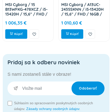
MSI Cyborg / 15
MSI Cyborg / A13UC-
B13WFKG-478XCZ / i5-
2435SKNN / i5-13420H
13420H / 15,6" / FHD /
/ 15,6" / FHD / 16GB /
16GB / 1TB / RTX 5060 /
1TB / RTX 3050 / W11H
1 006,35 €
1 010,60 €
bez OS / Black / 2R
/ Black / 2R 9S7-15K112-
Cyborg 15 B13WFKG-
2435
478XCZ
Kúpiť
Kúpiť
Pridaj sa k odberu noviniek
S nami zostaneš stále v obraze!
Odoberať
Súhlasím so spracovaním poskytnutých osobných
údajov.
Zásady ochrany osobných údajov
.