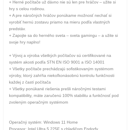
+ Herné počítače už dávno nie sú len pre hráčov – užite si
hry s celou rodinou.
+ A pre náročných hráčov ponúkame možnosť nechať si
vyrobiť hernú zostavu priamo na mieru podľa vlastných
predstáv.
+ Zapojte sa do herného sveta – sveta gamingu – a užite si
svoje hry naplno!
+ Vývoj a výroba všetkých počítačov sú certifikované na
systém akosti podľa STN EN ISO 9001 a ISO 14001
+ Všetky počítače prechádzajú sofistikovaným systémom
výroby, ktorý zahŕňa niekoľkonásobnú kontrolu funkčnosti
každej z častí počítača
+ Všetky ponúkané riešenia prešli náročnými testami
kompatibility, máte zaručenú 100% stabilitu a funkčnosť pod
zvoleným operačným systémom
Operačný systém: Windows 11 Home
Procesor: Intel Ultra 5 225F s chladičom Endorfy