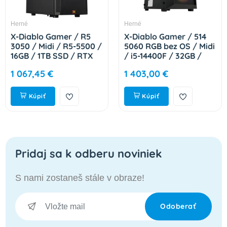
Herné
Herné
X-Diablo Gamer / R5
X-Diablo Gamer / 514
3050 / Midi / R5-5500 /
5060 RGB bez OS / Midi
16GB / 1TB SSD / RTX
/ i5-14400F / 32GB /
3050 / W11H / 3R
1TB / RTX 5060 / bez
1 067,45 €
1 403,00 €
115523181
OS / 3R 115543430
Kúpiť
Kúpiť
Pridaj sa k odberu noviniek
S nami zostaneš stále v obraze!
Odoberať