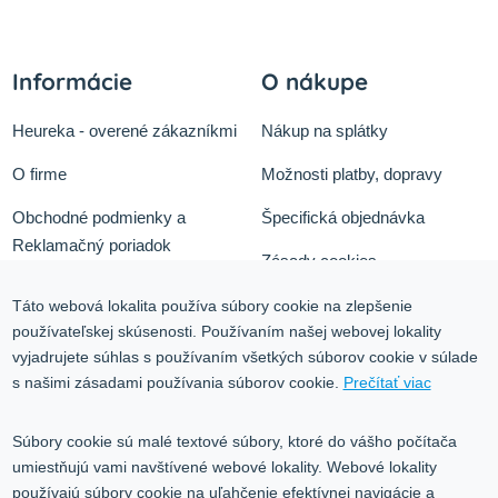
Informácie
O nákupe
Heureka - overené zákazníkmi
Nákup na splátky
O firme
Možnosti platby, dopravy
Obchodné podmienky a
Špecifická objednávka
Reklamačný poriadok
Zásady cookies
Odstúpiť od zmluvy tu
Ochrana osobných údajov
Táto webová lokalita používa súbory cookie na zlepšenie
používateľskej skúsenosti. Používaním našej webovej lokality
Služby
Blog
vyjadrujete súhlas s používaním všetkých súborov cookie v súlade
Kontakt
s našimi zásadami používania súborov cookie.
Prečítať viac
Kontakt
Súbory cookie sú malé textové súbory, ktoré do vášho počítača
umiestňujú vami navštívené webové lokality. Webové lokality
Volgogradská 9, 08001 Prešov
používajú súbory cookie na uľahčenie efektívnej navigácie a