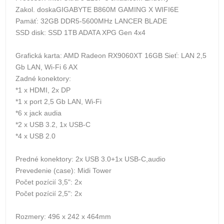
Zakol. doskaGIGABYTE B860M GAMING X WIFI6E
Pamäť: 32GB DDR5-5600MHz LANCER BLADE
SSD disk: SSD 1TB ADATA XPG Gen 4x4
Grafická karta: AMD Radeon RX9060XT 16GB Sieť: LAN 2,5
Gb LAN, Wi-Fi 6 AX
Zadné konektory:
*1 x HDMI, 2x DP
*1 x port 2,5 Gb LAN, Wi-Fi
*6 x jack audia
*2 x USB 3.2, 1x USB-C
*4 x USB 2.0
Predné konektory: 2x USB 3.0+1x USB-C,audio
Prevedenie (case): Midi Tower
Počet pozícií 3,5": 2x
Počet pozícií 2,5": 2x
Rozmery: 496 x 242 x 464mm