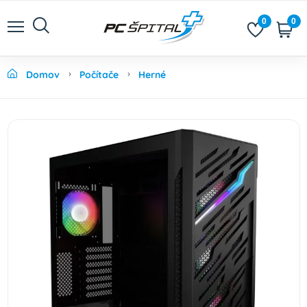
0
0
Domov
Počítače
Herné