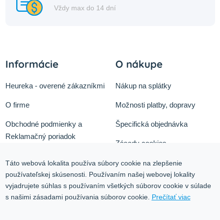
Vždy max do 14 dní
Informácie
O nákupe
Heureka - overené zákazníkmi
Nákup na splátky
O firme
Možnosti platby, dopravy
Obchodné podmienky a
Špecifická objednávka
Reklamačný poriadok
Zásady cookies
Odstúpiť od zmluvy tu
Ochrana osobných údajov
Táto webová lokalita používa súbory cookie na zlepšenie
používateľskej skúsenosti. Používaním našej webovej lokality
Služby
Blog
vyjadrujete súhlas s používaním všetkých súborov cookie v súlade
Kontakt
s našimi zásadami používania súborov cookie.
Prečítať viac