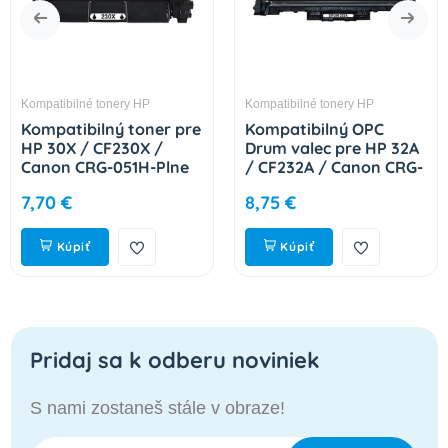
Kompatibilné tonery HP
Kompatibilné tonery HP
Kompatibilný toner pre
Kompatibilný OPC
HP 30X / CF230X /
Drum valec pre HP 32A
Canon CRG-051H-Plne
/ CF232A / Canon CRG-
funkčný čip! Black 3500
051-Plne funkčný čip!
7,70 €
8,75 €
strán
23000 strán
Kúpiť
Kúpiť
Pridaj sa k odberu noviniek
S nami zostaneš stále v obraze!