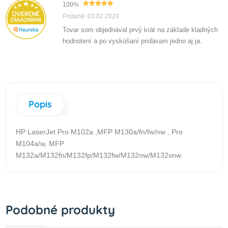
100%
Pridané: 03.02.2024
Tovar som objednával prvý krát na základe kladných
hodnotení a po vyskúšaní pridávam jedno aj ja.
Popis
HP LaserJet Pro M102a ,MFP M130a/fn/fw/nw , Pro
M104a/w, MFP
M132a/M132fn/M132fp/M132fw/M132nw/M132snw
Podobné produkty