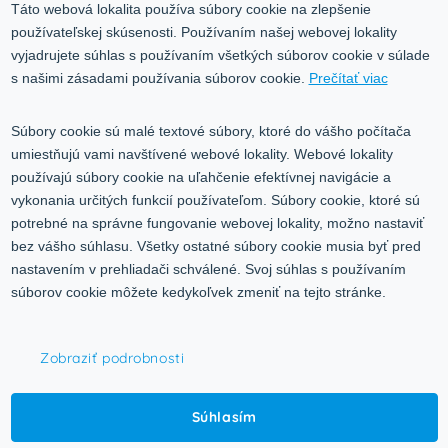
Ochrana osobných údajov
Táto webová lokalita používa súbory cookie na zlepšenie
používateľskej skúsenosti. Používaním našej webovej lokality
Služby
Blog
vyjadrujete súhlas s používaním všetkých súborov cookie v súlade
Kontakt
s našimi zásadami používania súborov cookie.
Prečítať viac
Kontakt
Súbory cookie sú malé textové súbory, ktoré do vášho počítača
umiestňujú vami navštívené webové lokality. Webové lokality
Volgogradská 9, 08001 Prešov
používajú súbory cookie na uľahčenie efektívnej navigácie a
vykonania určitých funkcií používateľom. Súbory cookie, ktoré sú
0917 353 303
potrebné na správne fungovanie webovej lokality, možno nastaviť
predajna@inco-ag.sk
bez vášho súhlasu. Všetky ostatné súbory cookie musia byť pred
nastavením v prehliadači schválené. Svoj súhlas s používaním
súborov cookie môžete kedykoľvek zmeniť na tejto stránke.
Zobraziť podrobnosti
© 2015-2026,
INCO - AG, s.r.o.
Súhlasím
Všetky práva vyhradené.
Upraviť nastavenia Cookies