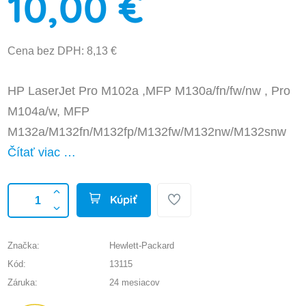
10,00 €
Cena bez DPH: 8,13 €
HP LaserJet Pro M102a ,MFP M130a/fn/fw/nw , Pro
M104a/w, MFP
M132a/M132fn/M132fp/M132fw/M132nw/M132snw
Čítať viac …
Kúpiť
Značka:
Hewlett-Packard
Kód:
13115
Záruka:
24 mesiacov