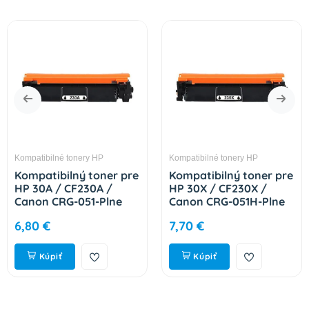
Kompatibilné tonery HP
Kompatibilné tonery HP
Kompatibilný toner pre
Kompatibilný toner pre
HP 30A / CF230A /
HP 30X / CF230X /
Canon CRG-051-Plne
Canon CRG-051H-Plne
funkčný čip! Black 1600
funkčný čip! Black 3500
6,80 €
7,70 €
strán
strán
Kúpiť
Kúpiť