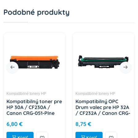
Podobné produkty
Kompatibilné tonery HP
Kompatibilné tonery HP
Kompatibilný toner pre
Kompatibilný OPC
HP 30A / CF230A /
Drum valec pre HP 32A
Canon CRG-051-Plne
/ CF232A / Canon CRG-
funkčný čip! Black 1600
051-Plne funkčný čip!
6,80 €
8,75 €
strán
23000 strán
Kúpiť
Kúpiť