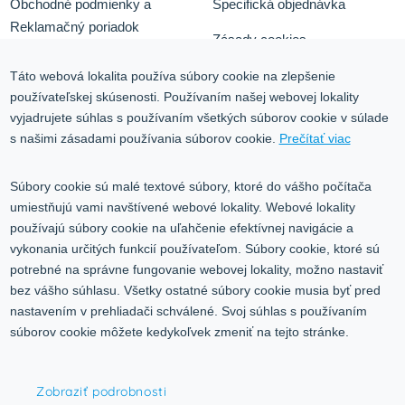
Obchodné podmienky a
Špecifická objednávka
Reklamačný poriadok
Zásady cookies
Odstúpiť od zmluvy tu
Ochrana osobných údajov
Táto webová lokalita používa súbory cookie na zlepšenie
používateľskej skúsenosti. Používaním našej webovej lokality
Služby
Blog
vyjadrujete súhlas s používaním všetkých súborov cookie v súlade
Kontakt
s našimi zásadami používania súborov cookie.
Prečítať viac
Kontakt
Súbory cookie sú malé textové súbory, ktoré do vášho počítača
umiestňujú vami navštívené webové lokality. Webové lokality
Volgogradská 9, 08001 Prešov
používajú súbory cookie na uľahčenie efektívnej navigácie a
vykonania určitých funkcií používateľom. Súbory cookie, ktoré sú
0917 353 303
potrebné na správne fungovanie webovej lokality, možno nastaviť
predajna@inco-ag.sk
bez vášho súhlasu. Všetky ostatné súbory cookie musia byť pred
nastavením v prehliadači schválené. Svoj súhlas s používaním
súborov cookie môžete kedykoľvek zmeniť na tejto stránke.
Zobraziť podrobnosti