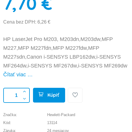
7,70 €
Cena bez DPH: 6,26 €
HP LaserJet Pro M203, M203dn,M203dw,MFP
M227,MFP M227fdn,MFP M227fdw,MFP
M227sdn,Canon i-SENSYS LBP162dw,i-SENSYS
MF264dw,i-SENSYS MF267dw,i-SENSYS MF269dw
Čítať viac …
Kúpiť
Značka:
Hewlett-Packard
Kód:
13114
Záruka:
24 mesiacov