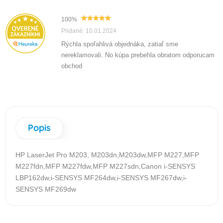
100%
Pridané: 10.01.2024
Rýchla spoľahlivá objednáka, zatiaľ sme
nereklamovali. No kúpa prebehla obratom odporucam
obchod
Popis
HP LaserJet Pro M203, M203dn,M203dw,MFP M227,MFP
M227fdn,MFP M227fdw,MFP M227sdn,Canon i-SENSYS
LBP162dw,i-SENSYS MF264dw,i-SENSYS MF267dw,i-
SENSYS MF269dw