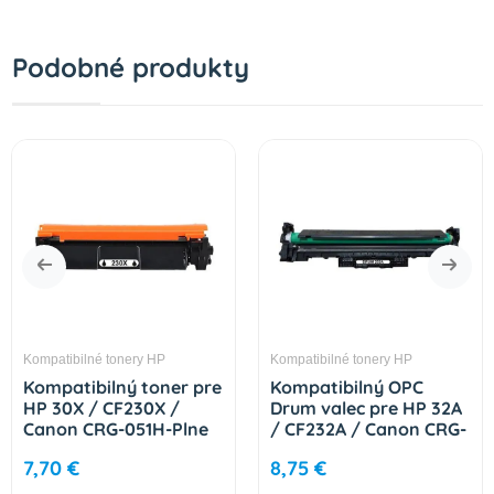
Podobné produkty
Kompatibilné tonery HP
Kompatibilné tonery HP
Kompatibilný toner pre
Kompatibilný OPC
HP 30X / CF230X /
Drum valec pre HP 32A
Canon CRG-051H-Plne
/ CF232A / Canon CRG-
funkčný čip! Black 3500
051-Plne funkčný čip!
7,70 €
8,75 €
strán
23000 strán