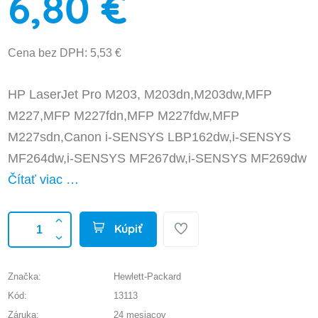
6,80 €
Cena bez DPH: 5,53 €
HP LaserJet Pro M203, M203dn,M203dw,MFP
M227,MFP M227fdn,MFP M227fdw,MFP
M227sdn,Canon i-SENSYS LBP162dw,i-SENSYS
MF264dw,i-SENSYS MF267dw,i-SENSYS MF269dw
Čítať viac …
Kúpiť
Značka:
Hewlett-Packard
Kód:
13113
Záruka:
24 mesiacov