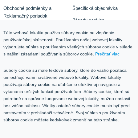
Obchodné podmienky a
Špecifická objednávka
Reklamačný poriadok
Zásady cookies
Odstúpiť od zmluvy tu
Ochrana osobných údajov
Táto webová lokalita používa súbory cookie na zlepšenie
používateľskej skúsenosti. Používaním našej webovej lokality
Služby
Blog
vyjadrujete súhlas s používaním všetkých súborov cookie v súlade
Kontakt
s našimi zásadami používania súborov cookie.
Prečítať viac
Kontakt
Súbory cookie sú malé textové súbory, ktoré do vášho počítača
umiestňujú vami navštívené webové lokality. Webové lokality
Volgogradská 9, 08001 Prešov
používajú súbory cookie na uľahčenie efektívnej navigácie a
vykonania určitých funkcií používateľom. Súbory cookie, ktoré sú
0917 353 303
potrebné na správne fungovanie webovej lokality, možno nastaviť
predajna@inco-ag.sk
bez vášho súhlasu. Všetky ostatné súbory cookie musia byť pred
nastavením v prehliadači schválené. Svoj súhlas s používaním
súborov cookie môžete kedykoľvek zmeniť na tejto stránke.