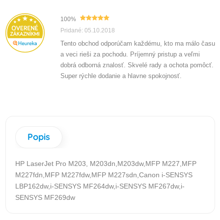
100%
Pridané: 05.10.2018
Tento obchod odporúčam každému, kto ma málo času
a veci rieši za pochodu. Príjemný pristup a veľmi
dobrá odborná znalosť. Skvelé rady a ochota pomôcť.
Super rýchle dodanie a hlavne spokojnosť.
Popis
HP LaserJet Pro M203, M203dn,M203dw,MFP M227,MFP
M227fdn,MFP M227fdw,MFP M227sdn,Canon i-SENSYS
LBP162dw,i-SENSYS MF264dw,i-SENSYS MF267dw,i-
SENSYS MF269dw