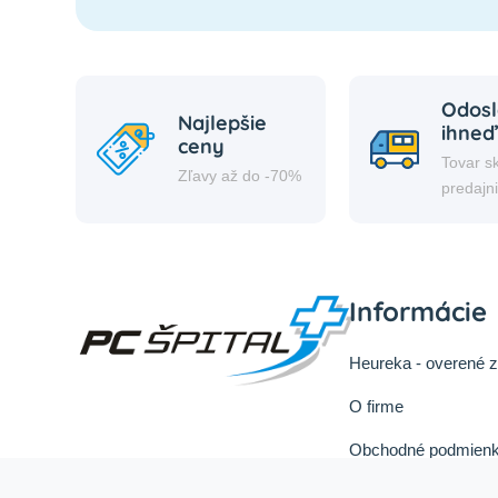
Odosl
Najlepšie
ihneď
ceny
Tovar s
Zľavy až do -70%
predajn
Informácie
Heureka - overené 
O firme
Obchodné podmienk
Reklamačný poriad