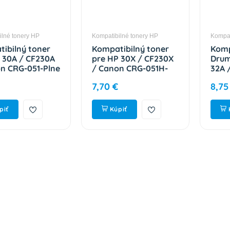
ilné tonery HP
Kompatibilné tonery HP
Kompat
ibilný toner
Kompatibilný toner
Komp
 30A / CF230A
pre HP 30X / CF230X
Drum
n CRG-051-Plne
/ Canon CRG-051H-
32A 
ý čip! Black
Plne funkčný čip!
CRG-
7,70 €
8,75
trán
Black 3500 strán
čip!
piť
Kúpiť