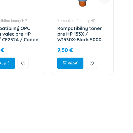
ibilné tonery HP
Kompatibilné tonery HP
Komp
atibilný OPC
Kompatibilný toner
Ko
 valec pre HP
pre HP 153X /
Dr
/ CF232A / Canon
W1530X-Black 5000
19
051-Plne funkčný
strán
CR
 €
9,50 €
10
 23000 strán
fun
st
Kúpiť
Kúpiť