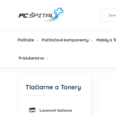
Počítače
Počítačové komponenty
Mobily a 
Príslušenstvo
Domov
Tlačiarne A Tonery
Tonery
Kompat
Tlačiarne a Tonery
Laserové tlačiarne