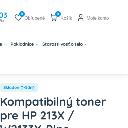
03
0
0
Obľubené
Košík
Moje konto
Pia
če
Pokladnice
Starostlivosť o telo
Skladom(1-5dni)
Kompatibilný toner
pre HP 213X /