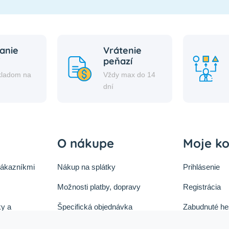
anie
Vrátenie
peňazí
kladom na
Vždy max do 14
i
dní
O nákupe
Moje k
zákazníkmi
Nákup na splátky
Prihlásenie
Možnosti platby, dopravy
Registrácia
y a
Špecifická objednávka
Zabudnuté he
ok
Zásady cookies