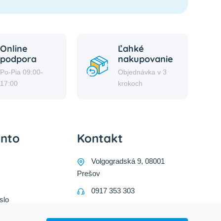
Online
Ľahké
podpora
nakupovanie
Po-Pia 09:00-
Objednávka v 3
17:00
krokoch
onto
Kontakt
Volgogradská 9, 08001
Prešov
0917 353 303
slo
predajna@inco-ag.sk