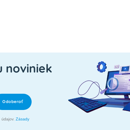
u noviniek
Odoberať
 údajov.
Zásady