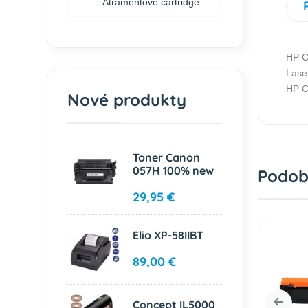
Atramentové cartridge
HP C
Lase
HP C
Nové produkty
Toner Canon
057H 100% new
Podob
29,95 €
Elio XP-58IIBT
89,00 €
Concept IL5000