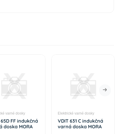
ické varné dosky
Elektrické varné dosky
Elek
 65D FF indukčná
VDIT 631 C indukčná
VDI
á doska MORA
varná doska MORA
va