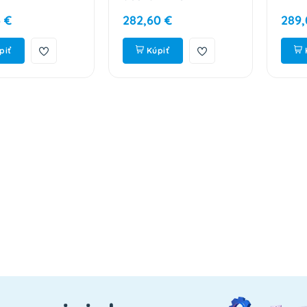
 €
282,60 €
289,
piť
Kúpiť