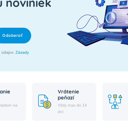
u noviniek
Odoberať
 údajov.
Zásady
anie
Vrátenie
peňazí
kladom na
Vždy max do 14
i
dní