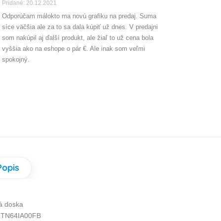
Pridané: 20.12.2021
Odporúčam málokto ma novú grafiku na predaj. Suma
síce väčšia ale za to sa dala kúpiť už dnes. V predajni
som nakúpil aj ďalší produkt, ale žiaľ to už cena bola
vyššia ako na eshope o pár €. Ale inak som veľmi
spokojný.
Popis
á doska
 TN64IA00FB