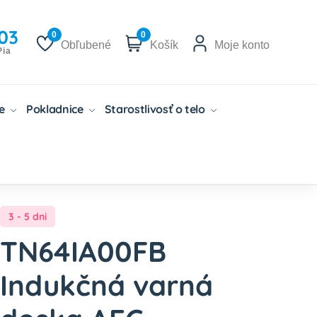
03
0
0
Obľubené
Košík
Moje konto
Pia
če
Pokladnice
Starostlivosť o telo
3 - 5 dni
TN64IA00FB
Indukčná varná