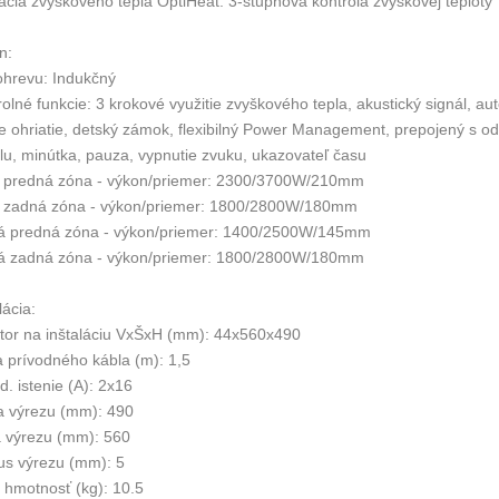
ácia zvyškového tepla OptiHeat: 3-stupňová kontrola zvyškovej teploty
n:
ohrevu: Indukčný
olné funkcie: 3 krokové využitie zvyškového tepla, akustický signál, a
le ohriatie, detský zámok, flexibilný Power Management, prepojený s 
lu, minútka, pauza, vypnutie zvuku, ukazovateľ času
 predná zóna - výkon/priemer: 2300/3700W/210mm
 zadná zóna - výkon/priemer: 1800/2800W/180mm
á predná zóna - výkon/priemer: 1400/2500W/145mm
á zadná zóna - výkon/priemer: 1800/2800W/180mm
lácia:
stor na inštaláciu VxŠxH (mm): 44x560x490
a prívodného kábla (m): 1,5
. istenie (A): 2x16
a výrezu (mm): 490
a výrezu (mm): 560
us výrezu (mm): 5
á hmotnosť (kg): 10.5