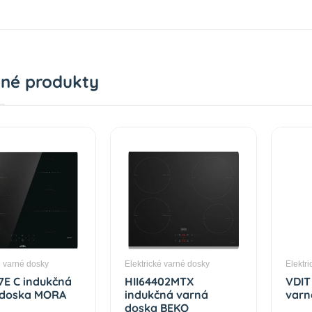
né produkty
é varné dosky
Elektrické varné dosky
Elektr
7E C indukčná
HII64402MTX
VDIT
 doska MORA
indukčná varná
varn
doska BEKO