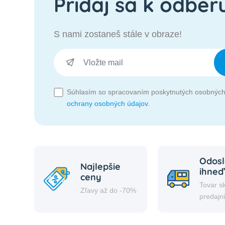
Pridaj sa k odber
S nami zostaneš stále v obraze!
Súhlasím so spracovaním poskytnutých osobných
ochrany osobných údajov
.
Odosl
Najlepšie
ihneď
ceny
Tovar s
Zľavy až do -70%
predajn