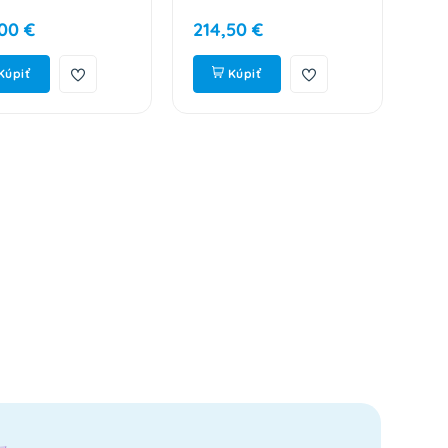
00 €
214,50 €
22
Kúpiť
Kúpiť