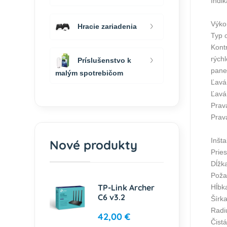
Indik
Výko
Hracie zariadenia
Typ 
Kontr
rých
Príslušenstvo k
pane
malým spotrebičom
Ľavá
Ľavá
Prav
Prav
Inšta
Nové produkty
Prie
Dĺžk
Požad
TP-Link Archer
Hĺbk
C6 v3.2
Šírk
Radi
42,00 €
Čist