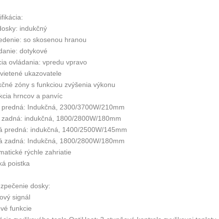
fikácia:
dosky: indukčný
edenie: so skosenou hranou
danie: dotykové
cia ovládania: vpredu vpravo
vietené ukazovatele
kčné zóny s funkciou zvýšenia výkonu
kcia hrncov a panvíc
 predná: Indukčná, 2300/3700W/210mm
 zadná: indukčná, 1800/2800W/180mm
á predná: indukčná, 1400/2500W/145mm
á zadná: Indukčná, 1800/2800W/180mm
atické rýchle zahriatie
ká poistka
zpečenie dosky:
ový signál
vé funkcie