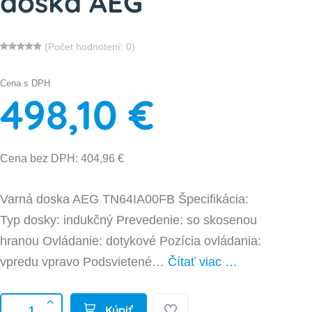
doska AEG
(Počet hodnotení: 0)
Cena s DPH
498,10 €
Cena bez DPH: 404,96 €
Varná doska AEG TN64IA00FB Špecifikácia:
Typ dosky: indukčný Prevedenie: so skosenou
hranou Ovládanie: dotykové Pozícia ovládania:
vpredu vpravo Podsvietené…
Čítať viac …
Kúpiť