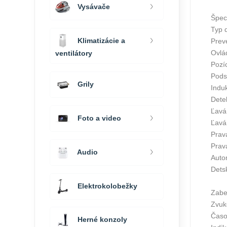
Vysávače
Špeci
Typ 
Klimatizácie a
Prev
Ovlá
ventilátory
Pozí
Pods
Grily
Indu
Dete
Ľavá
Foto a video
Ľavá
Prav
Prav
Audio
Autom
Dets
Elektrokolobežky
Zabe
Zvuk
Časo
Herné konzoly