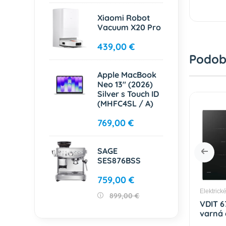
Xiaomi Robot
Vacuum X20 Pro
439,00 €
Podob
Apple MacBook
Neo 13" (2026)
Silver s Touch ID
(MHFC4SL / A)
769,00 €
SAGE
SES876BSS
759,00 €
varné dosky
Elektrické varné dosky
Elektrick
899,00 €
D X Vindukčná
VDIS 653 C indukčná
VDIT 6
oska MORA
varná doska MORA
varná