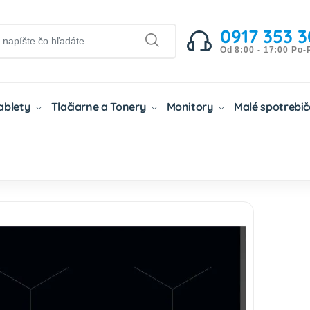
0917 353 3
Od 8:00 - 17:00 Po-
Tablety
Tlačiarne a Tonery
Monitory
Malé spotrebi
če
Varné Dosky
Elektrické Varné Dosky