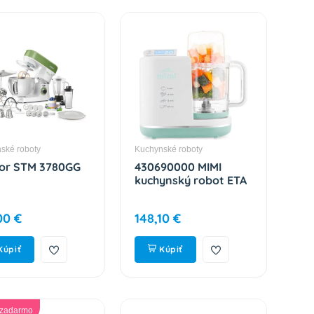
ské roboty
Kuchynské roboty
or STM 3780GG
430690000 MIMI
kuchynský robot ETA
00 €
148,10 €
Kúpiť
Kúpiť
 zadarmo