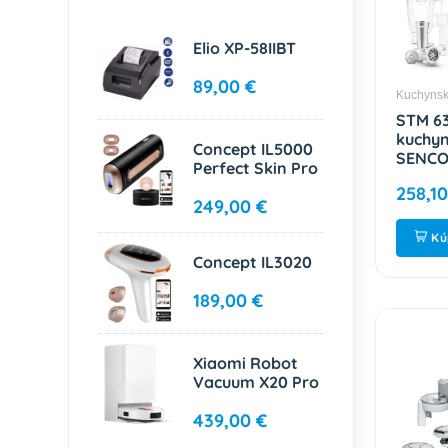
Elio XP-58IIBT
89,00 €
Kuchynsk
STM 6
kuchyn
Concept IL5000
SENC
Perfect Skin Pro
258,10
249,00 €
Kú
Concept IL3020
189,00 €
Xiaomi Robot
Vacuum X20 Pro
439,00 €