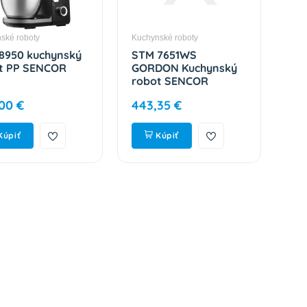
ské roboty
Kuchynské roboty
8950 kuchynský
STM 7651WS
t PP SENCOR
GORDON Kuchynský
robot SENCOR
00 €
443,35 €
Kúpiť
Kúpiť