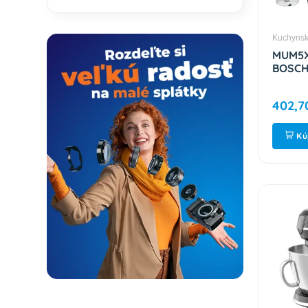
Kuchynsk
MUM5X
BOSC
402,7
Kú