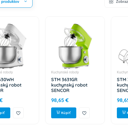
r produktov
Zobraz
é roboty
Kuchynské roboty
Kuchyn
630WH
STM 3631GR
STM 
ský robot
kuchynský robot
kuch
OR
SENCOR
SEN
 €
98,65 €
98,6
piť
Kúpiť