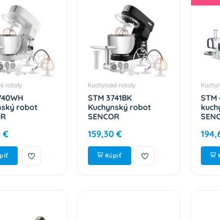
é roboty
Kuchynské roboty
Kuchyn
740WH
STM 3741BK
STM 
ský robot
Kuchynský robot
kuch
OR
SENCOR
SEN
 €
159,30 €
194,
piť
Kúpiť