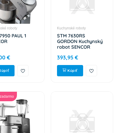
ské roboty
Kuchynské roboty
7950 PAUL 1
STM 7630RS
COR
GORDON Kuchynský
robot SENCOR
00 €
393,95 €
Kúpiť
Kúpiť
 zadarmo