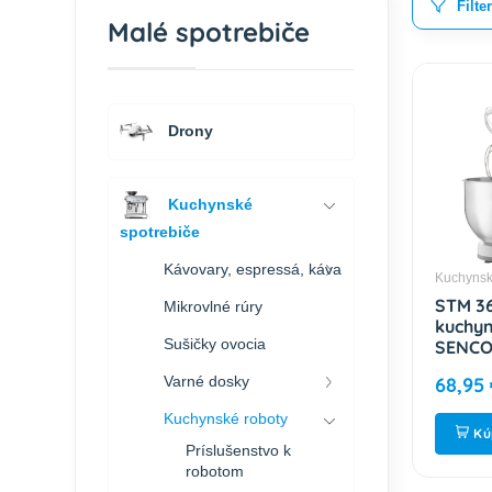
Filte
Malé spotrebiče
Drony
Kuchynské
spotrebiče
Kávovary, espressá, káva
Kuchynsk
STM 3
Mikrovlné rúry
kuchyn
Sušičky ovocia
SENC
Varné dosky
68,95
Kuchynské roboty
Kú
Príslušenstvo k
robotom