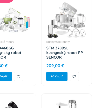
ské roboty
Kuchynské roboty
4460GG
STM 3789SL
ynský robot
kuchynský robot PP
COR
SENCOR
60 €
209,00 €
Kúpiť
Kúpiť