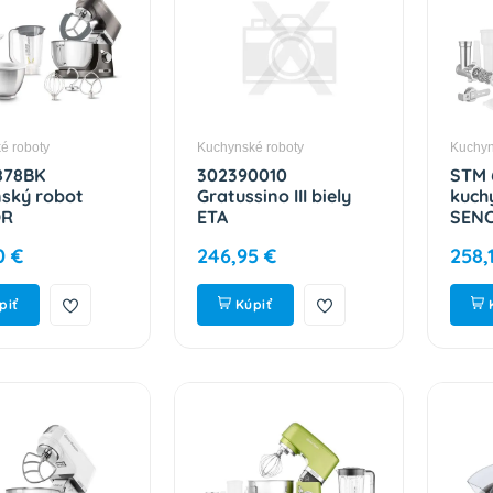
é roboty
Kuchynské roboty
Kuchyn
878BK
302390010
STM 
ský robot
Gratussino III biely
kuch
OR
ETA
SEN
0 €
246,95 €
258,
piť
Kúpiť