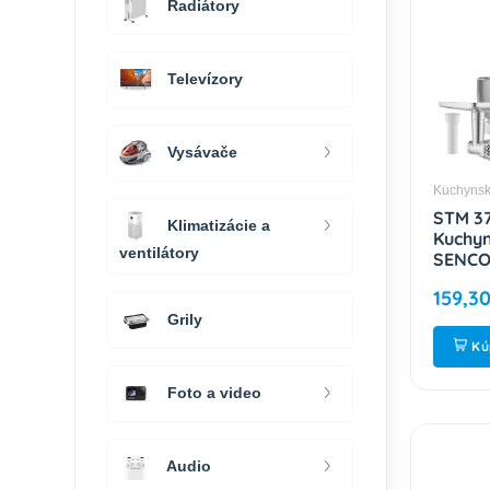
Radiátory
Televízory
Vysávače
Kuchynsk
STM 3
Klimatizácie a
Kuchyn
ventilátory
SENC
159,30
Grily
Kú
Foto a video
Audio