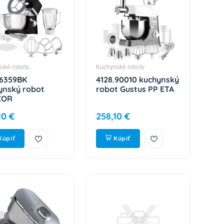
ské roboty
Kuchynské roboty
6359BK
4128.90010 kuchynský
ynský robot
robot Gustus PP ETA
COR
10 €
258,10 €
Kúpiť
Kúpiť