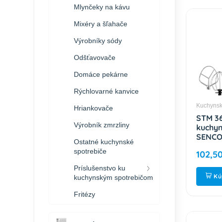
Mlynčeky na kávu
Mixéry a šľahače
Výrobníky sódy
Odšťavovače
Domáce pekárne
Rýchlovarné kanvice
Kuchynsk
Hriankovače
STM 3
Výrobník zmrzliny
kuchyn
SENC
Ostatné kuchynské
spotrebiče
102,5
Príslušenstvo ku
Kú
kuchynským spotrebičom
Fritézy