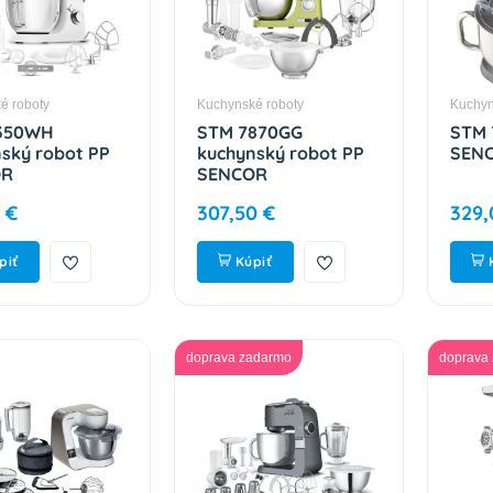
é roboty
Kuchynské roboty
Kuchyn
350WH
STM 7870GG
STM 
ský robot PP
kuchynský robot PP
SEN
OR
SENCOR
 €
307,50 €
329,
piť
Kúpiť
doprava zadarmo
doprava