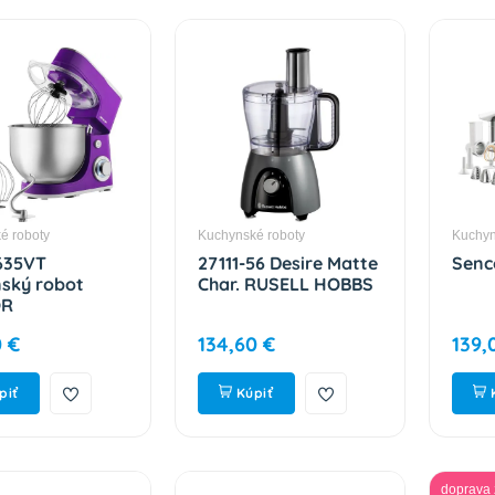
é roboty
Kuchynské roboty
Kuchyn
635VT
27111-56 Desire Matte
Senc
ský robot
Char. RUSELL HOBBS
OR
0 €
134,60 €
139,
piť
Kúpiť
doprava