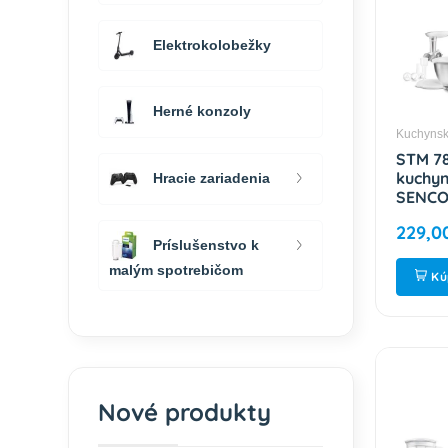
Elektrokolobežky
Herné konzoly
Kuchynsk
STM 7
kuchyn
Hracie zariadenia
SENC
229,0
Príslušenstvo k
malým spotrebičom
Kú
Nové produkty