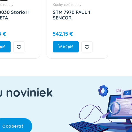
é roboty
Kuchynské roboty
030 Storio II
STM 7970 PAUL 1
 ETA
SENCOR
5 €
542,15 €
piť
Kúpiť
u noviniek
Odoberať