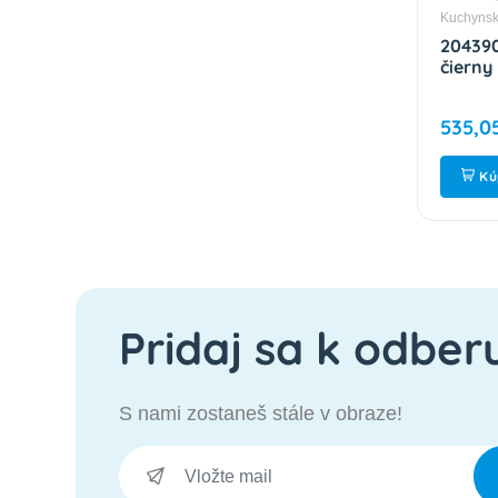
Kuchynsk
204390
čierny
535,0
Kú
Pridaj sa k odber
S nami zostaneš stále v obraze!