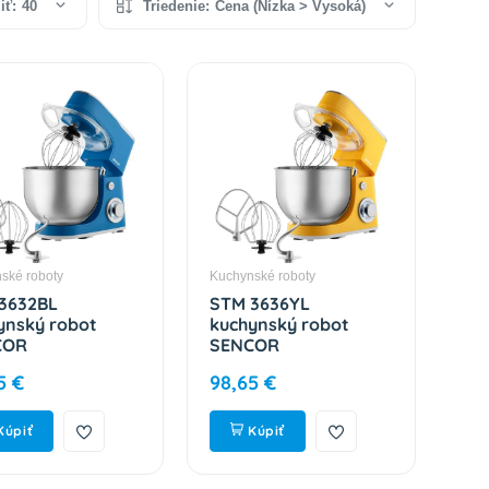
iť:
40
Triedenie:
Cena (Nízka > Vysoká)
ské roboty
Kuchynské roboty
3632BL
STM 3636YL
ynský robot
kuchynský robot
COR
SENCOR
5 €
98,65 €
Kúpiť
Kúpiť