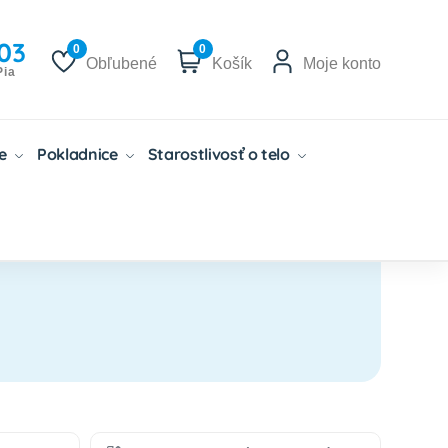
03
0
0
Obľubené
Košík
Moje konto
Pia
če
Pokladnice
Starostlivosť o telo