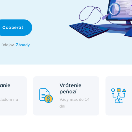
Odoberať
 údajov.
Zásady
anie
Vrátenie
peňazí
kladom na
Vždy max do 14
i
dní