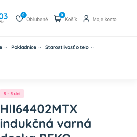
03
0
0
Obľubené
Košík
Moje konto
Pia
če
Pokladnice
Starostlivosť o telo
3 - 5 dni
HII64402MTX
indukčná varná