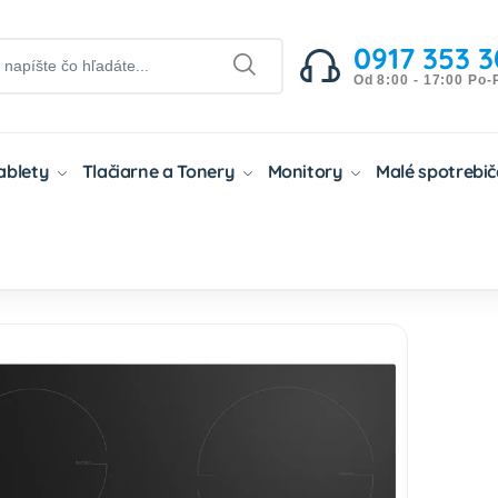
0917 353 3
Od 8:00 - 17:00 Po-
Tablety
Tlačiarne a Tonery
Monitory
Malé spotrebi
če
Varné Dosky
Elektrické Varné Dosky