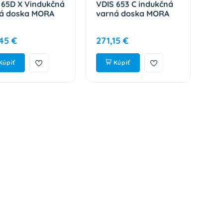
 65D X Vindukčná
VDIS 653 C indukčná
VD
á doska MORA
varná doska MORA
va
45 €
271,15 €
27
Kúpiť
Kúpiť