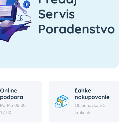
Servis
Poradenstvo
Online
Ľahké
podpora
nakupovanie
Po-Pia 09:00-
Objednávka v 3
17:00
krokoch