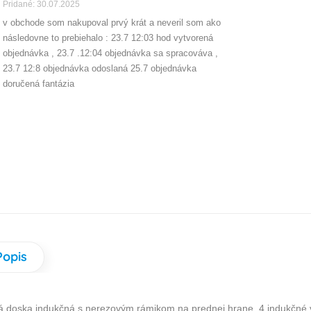
Pridané: 30.07.2025
v obchode som nakupoval prvý krát a neveril som ako
následovne to prebiehalo : 23.7 12:03 hod vytvorená
objednávka , 23.7 .12:04 objednávka sa spracováva ,
23.7 12:8 objednávka odoslaná 25.7 objednávka
doručená fantázia
Popis
á doska indukčná s nerezovým rámikom na prednej hrane, 4 indukčné 