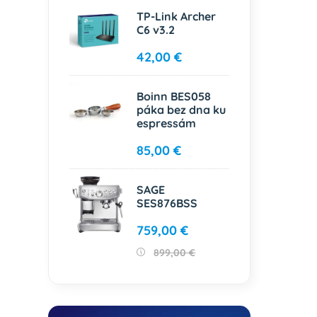
TP-Link Archer
C6 v3.2
42,00 €
Boinn BES058
páka bez dna ku
espressám
85,00 €
SAGE
SES876BSS
759,00 €
899,00 €