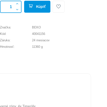
Kúpiť
Značka:
BEKO
Kód:
40041156
Záruka:
24 mesiacov
Hmotnosť:
11360 g
varné zóny, 4x Timer/4x