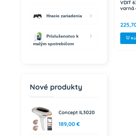
 EIP indukčná
VDIT 631 C indukčná
VDIT 6
oska PHILCO
varná doska MORA
varná
Hracie zariadenia
€
214,50 €
225,7
Príslušenstvo k
ť
Kúpiť
Kú
malým spotrebičom
Nové produkty
Concept IL3020
189,00 €