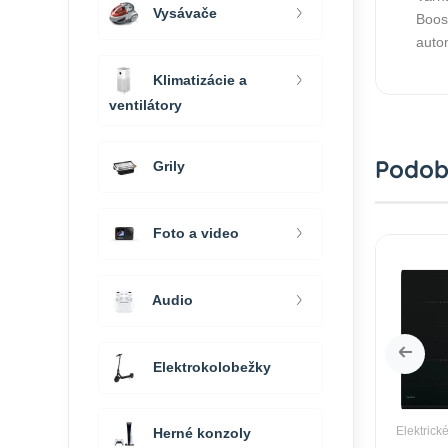
Vysávače
Boost
auto
Klimatizácie a
ventilátory
Podob
Grily
Foto a video
Audio
Elektrokolobežky
varné dosky
Elektrické varné dosky
Elektrick
Herné konzoly