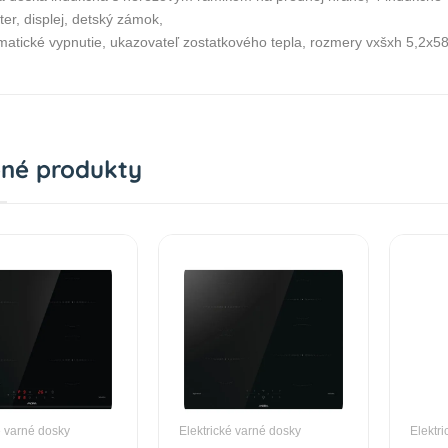
er, displej, detský zámok,
matické vypnutie, ukazovateľ zostatkového tepla, rozmery vxšxh 5,2x
né produkty
é varné dosky
Elektrické varné dosky
Elektr