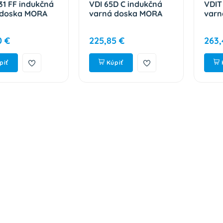
31 FF indukčná
VDI 65D C indukčná
VDIT
 doska MORA
varná doska MORA
varn
0 €
225,85 €
263,
piť
Kúpiť