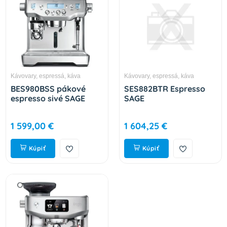
Kávovary, espressá, káva
Kávovary, espressá, káva
BES980BSS pákové
SES882BTR Espresso
espresso sivé SAGE
SAGE
1 599,00 €
1 604,25 €
Kúpiť
Kúpiť