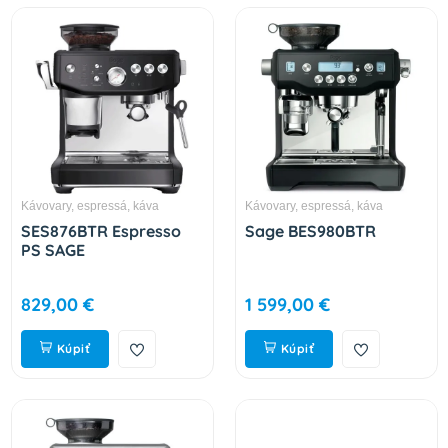
Kávovary, espressá, káva
Kávovary, espressá, káva
SES876BTR Espresso
Sage BES980BTR
PS SAGE
829,00 €
1 599,00 €
Kúpiť
Kúpiť