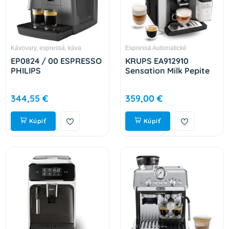
Kávovary, espressá, káva
Espressá Automatické
EP0824 / 00 ESPRESSO
KRUPS EA912910
PHILIPS
Sensation Milk Pepite
344,55 €
359,00 €
Kúpiť
Kúpiť