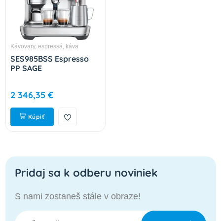
Kávovary, espressá, káva
SES985BSS Espresso
PP SAGE
2 346,35 €
Kúpiť
Pridaj sa k odberu noviniek
S nami zostaneš stále v obraze!