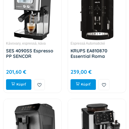
Kávovary, espressá, káva
Espressá Automatické
SES 4090SS Espresso
KRUPS EA810870
PP SENCOR
Essential Roma
201,60 €
239,00 €
Kúpiť
Kúpiť