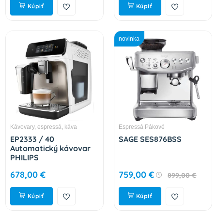
Kúpiť
Kúpiť
novinka
Kávovary, espressá, káva
Espressá Pákové
EP2333 / 40
SAGE SES876BSS
Automatický kávovar
PHILIPS
678,00 €
759,00 €
899,00 €
Kúpiť
Kúpiť