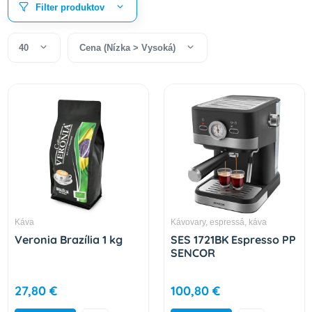
Filter produktov
40
Cena (Nízka > Vysoká)
Káva
Kávovary, espressá, káva
Veronia Brazília 1 kg
SES 1721BK Espresso PP
SENCOR
27,80 €
100,80 €