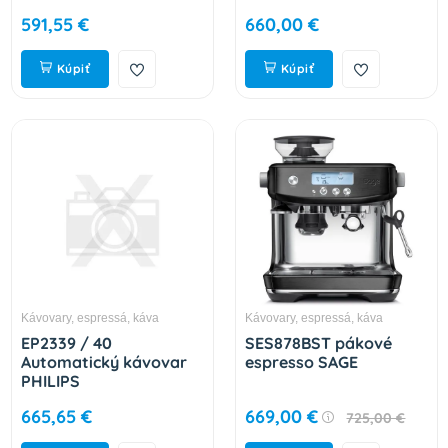
591,55 €
660,00 €
Kúpiť
Kúpiť
Kávovary, espressá, káva
Kávovary, espressá, káva
EP2339 / 40
SES878BST pákové
Automatický kávovar
espresso SAGE
PHILIPS
665,65 €
669,00 €
725,00 €