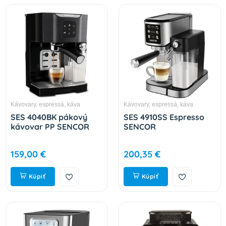
Kávovary, espressá, káva
Kávovary, espressá, káva
SES 4040BK pákový
SES 4910SS Espresso
kávovar PP SENCOR
SENCOR
159,00 €
200,35 €
Kúpiť
Kúpiť