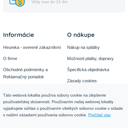
Vždy max do 14 dní
Informácie
O nákupe
Heureka - overené zákazníkmi
Nákup na splátky
O firme
Možnosti platby, dopravy
Obchodné podmienky a
Špecifická objednávka
Reklamačný poriadok
Zásady cookies
Odstúpiť od zmluvy tu
Ochrana osobných údajov
Táto webová lokalita používa súbory cookie na zlepšenie
Služby
používateľskej skúsenosti. Používaním našej webovej lokality
Blog
vyjadrujete súhlas s používaním všetkých súborov cookie v súlade
Kontakt
s našimi zásadami používania súborov cookie.
Prečítať viac
Kontakt