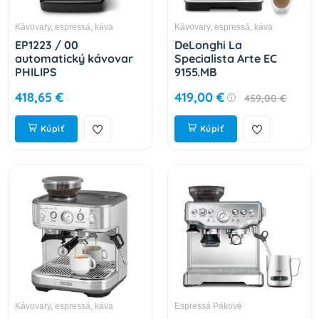
Kávovary, espressá, káva
Kávovary, espressá, káva
EP1223 / 00
DeLonghi La
automatický kávovar
Specialista Arte EC
PHILIPS
9155.MB
418,65 €
419,00 €
459,00 €
Kúpiť
Kúpiť
Kávovary, espressá, káva
Espressá Pákové