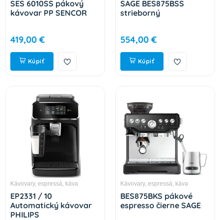
SES 6010SS pákový
SAGE BES875BSS
kávovar PP SENCOR
strieborný
419,00 €
554,00 €
Kúpiť
Kúpiť
Kávovary, espressá, káva
Kávovary, espressá, káva
EP2331 / 10
BES875BKS pákové
Automatický kávovar
espresso čierne SAGE
PHILIPS