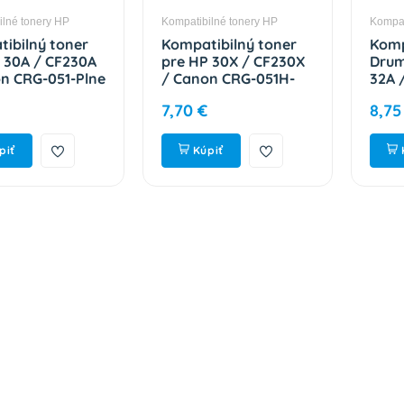
ilné tonery HP
Kompatibilné tonery HP
Kompat
ibilný toner
Kompatibilný toner
Komp
 30A / CF230A
pre HP 30X / CF230X
Drum
n CRG-051-Plne
/ Canon CRG-051H-
32A 
ý čip! Black
Plne funkčný čip!
CRG-
7,70 €
8,75
trán
Black 3500 strán
čip!
piť
Kúpiť