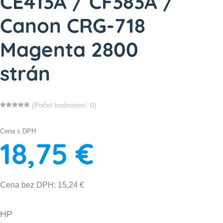
CE413A / CF383A /
Canon CRG-718
Magenta 2800
strán
(Počet hodnotení: 0)
Cena s DPH
18,75 €
Cena bez DPH: 15,24 €
HP