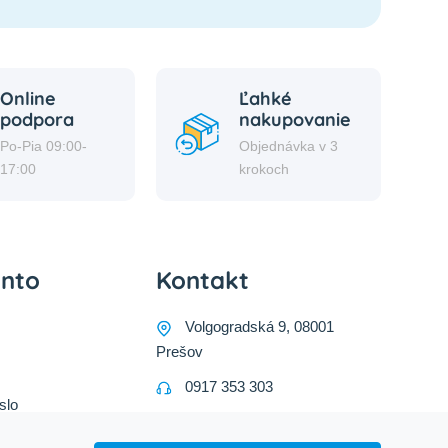
Online
Ľahké
podpora
nakupovanie
Po-Pia 09:00-
Objednávka v 3
17:00
krokoch
onto
Kontakt
Volgogradská 9, 08001
Prešov
0917 353 303
slo
predajna@inco-ag.sk