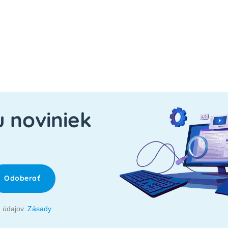
u noviniek
Odoberať
 údajov.
Zásady