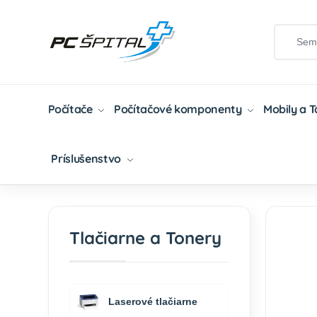
Počítače
Počítačové komponenty
Mobily a 
Príslušenstvo
Domov
Tlačiarne A Tonery
Tonery
Kompat
Tlačiarne a Tonery
Laserové tlačiarne