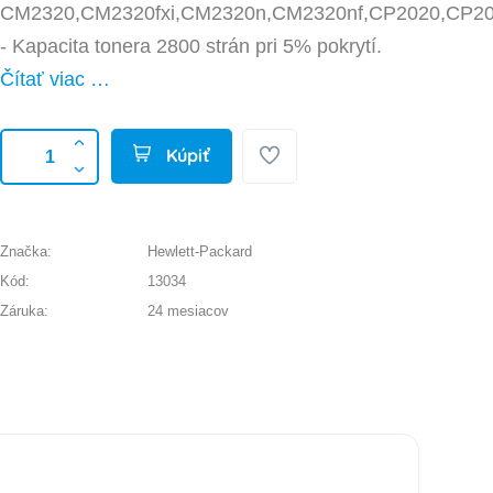
CM2320,CM2320fxi,CM2320n,CM2320nf,CP2020,CP2
- Kapacita tonera 2800 strán pri 5% pokrytí.
Čítať viac …
Kúpiť
Značka:
Hewlett-Packard
Kód:
13034
Záruka:
24 mesiacov