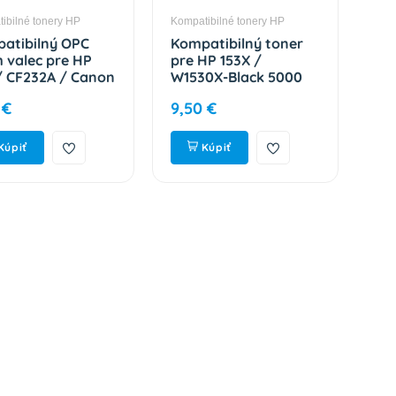
ibilné tonery HP
Kompatibilné tonery HP
Komp
atibilný OPC
Kompatibilný toner
Ko
 valec pre HP
pre HP 153X /
Dr
/ CF232A / Canon
W1530X-Black 5000
19
051-Plne funkčný
strán
CR
 €
9,50 €
10
 23000 strán
fun
st
Kúpiť
Kúpiť