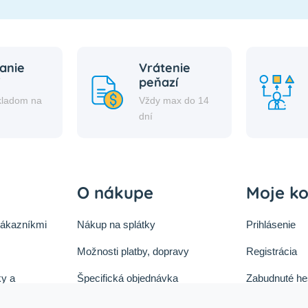
anie
Vrátenie
peňazí
kladom na
Vždy max do 14
i
dní
O nákupe
Moje k
zákazníkmi
Nákup na splátky
Prihlásenie
Možnosti platby, dopravy
Registrácia
y a
Špecifická objednávka
Zabudnuté he
ok
Zásady cookies