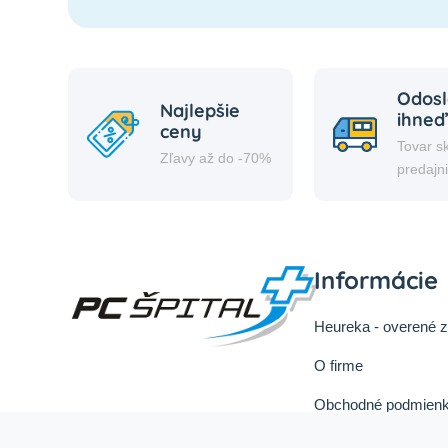
Odosl
Najlepšie
ihneď
ceny
Tovar s
Zľavy až do -70%
predajn
Informácie
Heureka - overené 
O firme
Obchodné podmienk
Reklamačný poriad