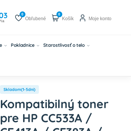
03
0
0
Obľubené
Košík
Moje konto
Pia
če
Pokladnice
Starostlivosť o telo
Skladom(1-5dni)
Kompatibilný toner
pre HP CC533A /