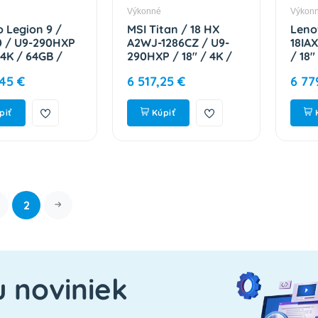
Výkonné
Výkon
 Legion 9 /
MSI Titan / 18 HX
Leno
0 / U9-290HXP
A2WJ-1286CZ / U9-
18IA
 4K / 64GB /
290HXP / 18" / 4K /
/ 18"
RTX 5080 /
96GB / 2TB / RTX
2TB 
,45 €
6 517,25 €
6 77
 Eclipse Black /
5090 / W11P / Black /
W11P 
Site
2R 9S7-182411-1286
3R O
088CK
83EY
piť
Kúpiť
2
u noviniek