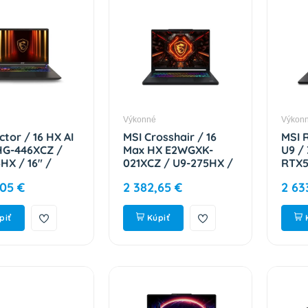
Výkonné
Výkon
ctor / 16 HX AI
MSI Crosshair / 16
MSI 
G-446XCZ /
Max HX E2WGXK-
U9 /
HX / 16" /
021XCZ / U9-275HX /
RTX5
600 / 32GB /
16" / 2560x1600 /
9S7-
,05 €
2 382,65 €
2 63
RTX 5070Ti /
32GB / 1TB / RTX
Gray / 2R 9S7-
5070 / bez OS / Black
2-446
/ 2R 9S7-265232-021
piť
Kúpiť