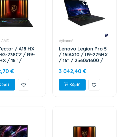
- AMD
Výkonné
Vector / A18 HX
Lenovo Legion Pro 5
G-238CZ / R9-
/ 16IAX10 / U9-275HX
HX / 18" /
/ 16" / 2560x1600 /
x1600 / 32GB /
32GB / 1TB / RTX
2,70 €
3 042,40 €
SSD / RTX 5070Ti
5060 / W11H / Eclipse
1H / Gray / 2R
Black / 3R
182L84-238
83F300B3CK
Kúpiť
Kúpiť