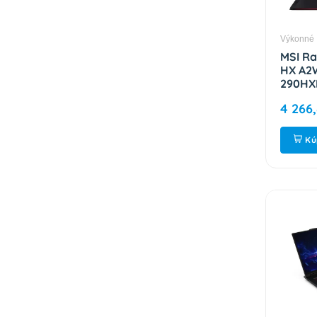
Výkonné
MSI Ra
HX A2W
290HXP
64GB /
4 266
5080 /
2R 9S7
Kú