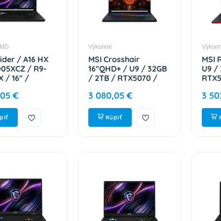
AMD
Výkonné
Výkon
ider / A16 HX
MSI Crosshair
MSI 
05XCZ / R9-
16"QHD+ / U9 / 32GB
U9 /
 / 16" /
/ 2TB / RTX5070 /
RTX5
600 / 32GB /
W11H 9S7-265232-056
9S7-
,05 €
3 080,05 €
3 50
RTX 5080 / bez
lack / 2R 9S7-
2-005
piť
Kúpiť