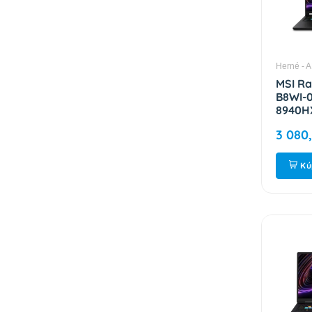
Herné - 
MSI Ra
B8WI-0
8940HX
2560x1
3 080
1TB / 
OS / B
265K2
Kú