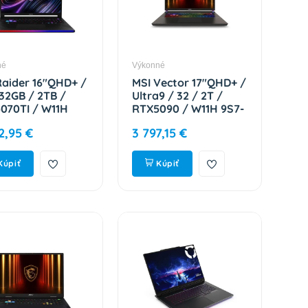
né
Výkonné
Raider 16"QHD+ /
MSI Vector 17"QHD+ /
 32GB / 2TB /
Ultra9 / 32 / 2T /
070TI / W11H
RTX5090 / W11H 9S7-
265111-244
17S372-031
2,95 €
3 797,15 €
Kúpiť
Kúpiť