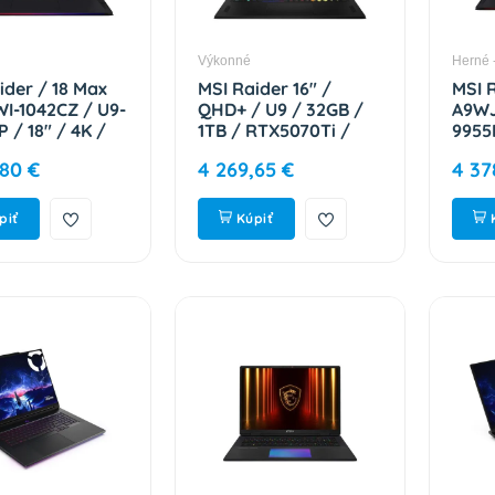
Výkonné
Herné 
ider / 18 Max
MSI Raider 16" /
MSI 
I-1042CZ / U9-
QHD+ / U9 / 32GB /
A9WJ
 / 18" / 4K /
1TB / RTX5070Ti /
9955
 2TB / RTX
W11H 9S7-1824C4-1282
64GB
,80 €
4 269,65 €
4 37
 W11P / Black /
RTX 
-182462-1042
Black
182L
piť
Kúpiť