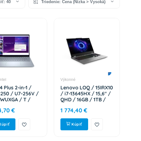
iť:
40
Triedenie:
Cena (Nízka > Vysoká)
Intel
Výkonné
14 Plus 2-in-1 /
Lenovo LOQ / 15IRX10
250 / U7-256V /
/ i7-13645HX / 15,6" /
/ WUXGA / T /
QHD / 16GB / 1TB /
/ 1TB / Arc /
RTX 5060 / W11H /
4,70 €
1 774,40 €
 / Silver / 3RNBD
Gray / 2R
250_LNL_201
83JE01C8CK
Kúpiť
Kúpiť