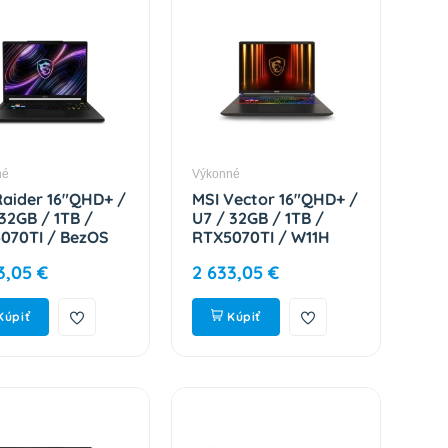
né
Výkonné
Raider 16"QHD+ /
MSI Vector 16"QHD+ /
 32GB / 1TB /
U7 / 32GB / 1TB /
070TI / BezOS
RTX5070TI / W11H
265122-245
9S7-15M352-095
3,05 €
2 633,05 €
Kúpiť
Kúpiť