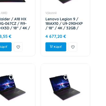
- AMD
Výkonné
Raider / A18 HX
Lenovo Legion 9 /
G-067CZ / R9-
18IAX10 / U9-290HXP
HX3D / 18" / 4K /
/ 18" / 4K / 32GB /
 / 2TB SSD /
1TB / RTX 5080 / bez
8,55 €
4 677,20 €
5090 / W11H /
OS / Eclipse Black /
 / 2R 9S7-
3R On-Site
72-067
83EY0087CK
Kúpiť
Kúpiť