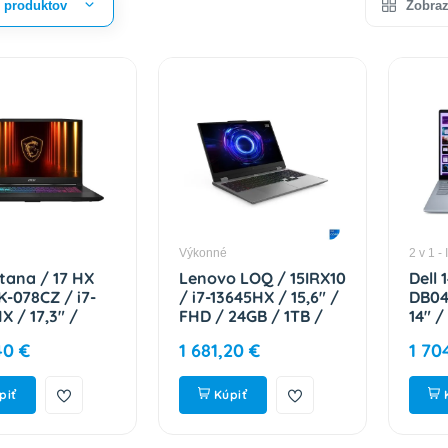
r produktov
Zobraz
Výkonné
2 v 1 - 
tana / 17 HX
Lenovo LOQ / 15IRX10
Dell 
-078CZ / i7-
/ i7-13645HX / 15,6" /
DB04
X / 17,3" /
FHD / 24GB / 1TB /
14" 
32GB / 1TB /
RTX 5050 / W11H /
16GB 
40 €
1 681,20 €
1 70
60 / W11H /
Gray / 2R
W11P
/ 2R 9S7-
83JE01C9CK
DB04
-078
piť
Kúpiť