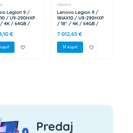
né
Výkonné
vo Legion 9 /
Lenovo Legion 9 /
X10 / U9-290HXP
18IAX10 / U9-290HXP
 / 4K / 64GB /
/ 18" / 4K / 64GB /
/ RTX 5090 /
2TB / RTX 5090 /
9,10 €
7 012,65 €
/ Eclipse Black /
W11P / Eclipse Black /
n-Site
3R On-Site
0089CK
83EY008BCK
Kúpiť
Kúpiť
Predaj