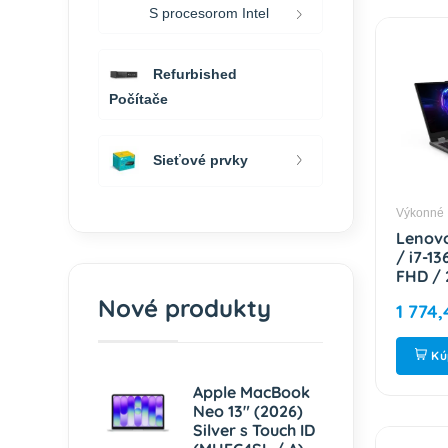
S procesorom Intel
Refurbished
Počítače
Sieťové prvky
Výkonné
Lenovo
/ i7-13
FHD / 
RTX 50
Nové produkty
1 774,
Gray /
83JE0
Kú
Apple MacBook
Neo 13" (2026)
Silver s Touch ID