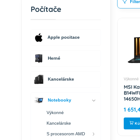
Filte
Počítače
Apple pocitace
Herné
Kancelárske
Výkonné
MSI Ka
B14WFK
14650H
Notebooky
QHD / 
1 651,
RTX 50
Výkonné
Black 
17L791
Kancelárske
Kú
S procesorom AMD