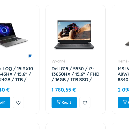
Výkonné
Herné 
 LOQ / 15IRX10
Dell G15 / 5530 / i7-
MSI 
645HX / 15,6" /
13650HX / 15,6" / FHD
A8WH
24GB / 1TB /
/ 16GB / 1TB SSD /
8840
60 / W11H /
RTX 4050 / W11P /
2560
40 €
1 780,65 €
2 09
 2R
Gray / 3RNBD
1TB 
1CFCK
GALIO15_RPLH_2501_1116_P
bez 
9S7-
piť
Kúpiť