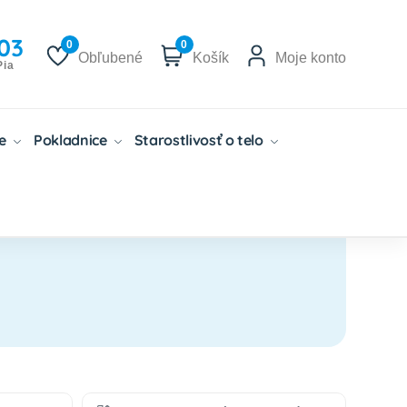
03
0
0
Obľubené
Košík
Moje konto
Pia
če
Pokladnice
Starostlivosť o telo