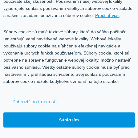
používateľskej skúsenosti. Používaním našej webovej lokality
Služby
Blog
vyjadrujete súhlas s používaním všetkých súborov cookie v súlade
Kontakt
s našimi zásadami používania súborov cookie.
Prečítať viac
Kontakt
Súbory cookie sú malé textové súbory, ktoré do vášho počítača
umiestňujú vami navštívené webové lokality. Webové lokality
Volgogradská 9, 08001 Prešov
používajú súbory cookie na uľahčenie efektívnej navigácie a
vykonania určitých funkcií používateľom. Súbory cookie, ktoré sú
0917 353 303
potrebné na správne fungovanie webovej lokality, možno nastaviť
predajna@inco-ag.sk
bez vášho súhlasu. Všetky ostatné súbory cookie musia byť pred
nastavením v prehliadači schválené. Svoj súhlas s používaním
súborov cookie môžete kedykoľvek zmeniť na tejto stránke.
Zobraziť podrobnosti
© 2015-2026,
INCO - AG, s.r.o.
Súhlasím
Všetky práva vyhradené.
Upraviť nastavenia Cookies