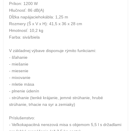
Príkon: 1200 W
Hlučnosť: 86 dB(A)
Dĺžka napájaciehokábla: 1,25 m
Rozmery (Š x V x H): 41,5 x 36 x 28 cm
Hmotnosť: 10,2 kg
Farba: sivá/biela
V základnej výbave disponuje rýmito funkciami:
- šľahanie
- miešanie
- miesenie
- mixovanie
- mletie mäsa
- plnenie údenín
- strúhanie (tenké krájanie, jemné strúhanie, hrubé
strúhanie, trhacie na syr a zemiaky)
Príslušenstvo:
- Veľkokapacitná nerezová misa s objemom 5,5 l s držadlami