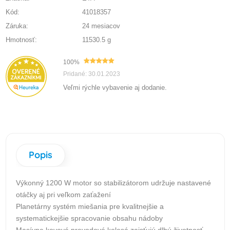
Kód:
41018357
Záruka:
24 mesiacov
Hmotnosť:
11530.5 g
100%
Pridané: 30.01.2023
Veľmi rýchle vybavenie aj dodanie.
Popis
Výkonný 1200 W motor so stabilizátorom udržuje nastavené
otáčky aj pri veľkom zaťažení
Planetárny systém miešania pre kvalitnejšie a
systematickejšie spracovanie obsahu nádoby
Masívne kovové prevodové kolesá zaisťujú dlhú životnosť