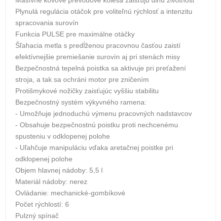
Plynulá regulácia otáčok pre voliteľnú rýchlosť a intenzitu
spracovania surovín
Funkcia PULSE pre maximálne otáčky
Šľahacia metla s predĺženou pracovnou časťou zaistí
efektívnejšie premiešanie surovín aj pri stenách misy
Bezpečnostná tepelná poistka sa aktivuje pri preťažení
stroja, a tak sa ochráni motor pre zničením
Protišmykové nožičky zaisťujúc vyššiu stabilitu
Bezpečnostný systém výkyvného ramena:
- Umožňuje jednoduchú výmenu pracovných nadstavcov
- Obsahuje bezpečnostnú poistku proti nechcenému
spusteniu v odklopenej polohe
- Uľahčuje manipuláciu vďaka aretačnej poistke pri
odklopenej polohe
Objem hlavnej nádoby: 5,5 l
Materiál nádoby: nerez
Ovládanie: mechanické-gombíkové
Počet rýchlostí: 6
Pulzný spínač