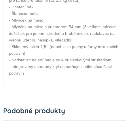
pre ľahké prenášanie (až 2,5 kg cesta)
- Hnetací hák
- Šľahacia metla
- Mlynček na mäso
- Mlynček na mäso s priemerom 54 mm (3 veľkosti mlecích
doštičiek pre jemné, stredné a hrubé mletie, nadstavec na
výrobu údenín, násypka, vtláčadlo)
- Sklenený mixér 1,5 l (nepohlcuje pachy a farby mixovacích
potravín)
- Nadstavec na strúhanie so 4 bubienkovými strúhadlami
- Integrovaný ochranný kryt usmerňujúci odletujúce časti
potravín
Podobné produkty