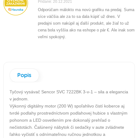
Pridané: 20.12.2021
Odporúčam málokto ma novú grafiku na predaj. Suma
síce väčšia ale za to sa dala kúpiť už dnes. V
predajni som nakúpil aj ďalší produkt, ale žiaľ to už
cena bola vyššia ako na eshope o pár €. Ale inak som
veľmi spokojný.
Popis
Tyčový vysávač Sencor SVC 7222BK 3-v-1 – sila a elegancia
v jednom.
Výkonný digitálny motor (200 W) spoľahlivo čistí koberce aj
tvrdé podlahy prostredníctvom podlahovej hubice s vlastným
pohonom a LED osvetlením pre dokonalý prehľad o
nečistotách. Čalúnený nábytok či sedačky v aute zvládnete
ľahko vyčistiť s odnímateľnou ručnou jednotkou a