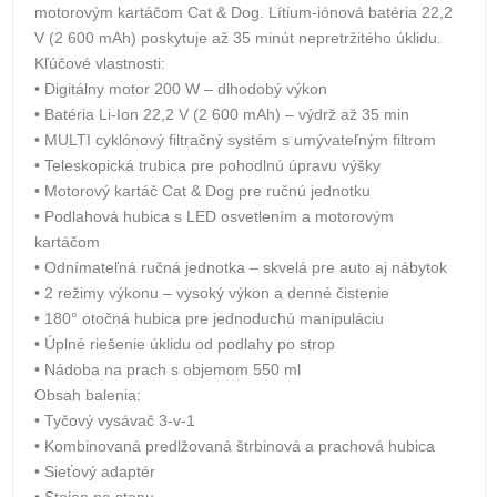
motorovým kartáčom Cat & Dog. Lítium-iónová batéria 22,2
V (2 600 mAh) poskytuje až 35 minút nepretržitého úklidu.
Kľúčové vlastnosti:
• Digitálny motor 200 W – dlhodobý výkon
• Batéria Li-Ion 22,2 V (2 600 mAh) – výdrž až 35 min
• MULTI cyklónový filtračný systém s umývateľným filtrom
• Teleskopická trubica pre pohodlnú úpravu výšky
• Motorový kartáč Cat & Dog pre ručnú jednotku
• Podlahová hubica s LED osvetlením a motorovým
kartáčom
• Odnímateľná ručná jednotka – skvelá pre auto aj nábytok
• 2 režimy výkonu – vysoký výkon a denné čistenie
• 180° otočná hubica pre jednoduchú manipuláciu
• Úplné riešenie úklidu od podlahy po strop
• Nádoba na prach s objemom 550 ml
Obsah balenia:
• Tyčový vysávač 3-v-1
• Kombinovaná predlžovaná štrbinová a prachová hubica
• Sieťový adaptér
• Stojan na stenu