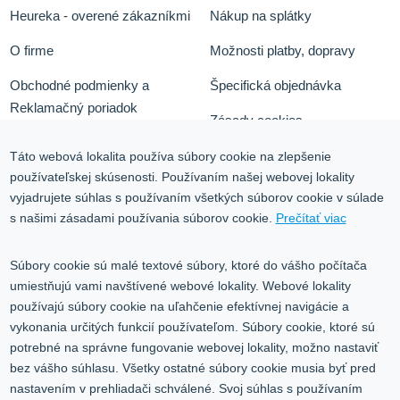
Heureka - overené zákazníkmi
Nákup na splátky
O firme
Možnosti platby, dopravy
Obchodné podmienky a
Špecifická objednávka
Reklamačný poriadok
Zásady cookies
Odstúpiť od zmluvy tu
Ochrana osobných údajov
Táto webová lokalita používa súbory cookie na zlepšenie
používateľskej skúsenosti. Používaním našej webovej lokality
Služby
Blog
vyjadrujete súhlas s používaním všetkých súborov cookie v súlade
Kontakt
s našimi zásadami používania súborov cookie.
Prečítať viac
Kontakt
Súbory cookie sú malé textové súbory, ktoré do vášho počítača
umiestňujú vami navštívené webové lokality. Webové lokality
Volgogradská 9, 08001 Prešov
používajú súbory cookie na uľahčenie efektívnej navigácie a
vykonania určitých funkcií používateľom. Súbory cookie, ktoré sú
0917 353 303
potrebné na správne fungovanie webovej lokality, možno nastaviť
predajna@inco-ag.sk
bez vášho súhlasu. Všetky ostatné súbory cookie musia byť pred
nastavením v prehliadači schválené. Svoj súhlas s používaním