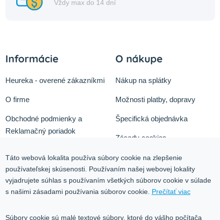
Vždy max do 14 dní
Informácie
O nákupe
Heureka - overené zákazníkmi
Nákup na splátky
O firme
Možnosti platby, dopravy
Obchodné podmienky a
Špecifická objednávka
Reklamačný poriadok
Zásady cookies
Odstúpiť od zmluvy tu
Ochrana osobných údajov
Táto webová lokalita používa súbory cookie na zlepšenie
používateľskej skúsenosti. Používaním našej webovej lokality
Služby
Blog
vyjadrujete súhlas s používaním všetkých súborov cookie v súlade
Kontakt
s našimi zásadami používania súborov cookie.
Prečítať viac
Kontakt
Súbory cookie sú malé textové súbory, ktoré do vášho počítača