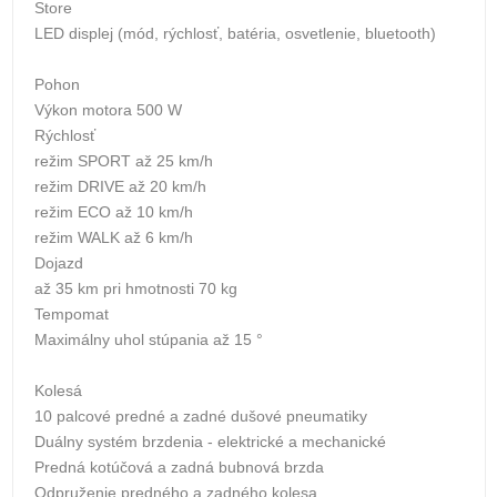
Store
LED displej (mód, rýchlosť, batéria, osvetlenie, bluetooth)
Pohon
Výkon motora 500 W
Rýchlosť
režim SPORT až 25 km/h
režim DRIVE až 20 km/h
režim ECO až 10 km/h
režim WALK až 6 km/h
Dojazd
až 35 km pri hmotnosti 70 kg
Tempomat
Maximálny uhol stúpania až 15 °
Kolesá
10 palcové predné a zadné dušové pneumatiky
Duálny systém brzdenia - elektrické a mechanické
Predná kotúčová a zadná bubnová brzda
Odpruženie predného a zadného kolesa