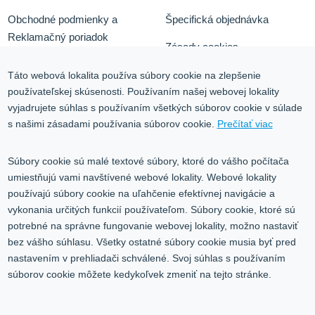
Obchodné podmienky a
Špecifická objednávka
Reklamačný poriadok
Zásady cookies
Odstúpiť od zmluvy tu
Ochrana osobných údajov
Táto webová lokalita používa súbory cookie na zlepšenie
používateľskej skúsenosti. Používaním našej webovej lokality
Služby
Blog
vyjadrujete súhlas s používaním všetkých súborov cookie v súlade
Kontakt
s našimi zásadami používania súborov cookie.
Prečítať viac
Kontakt
Súbory cookie sú malé textové súbory, ktoré do vášho počítača
umiestňujú vami navštívené webové lokality. Webové lokality
Volgogradská 9, 08001 Prešov
používajú súbory cookie na uľahčenie efektívnej navigácie a
vykonania určitých funkcií používateľom. Súbory cookie, ktoré sú
0917 353 303
potrebné na správne fungovanie webovej lokality, možno nastaviť
predajna@inco-ag.sk
bez vášho súhlasu. Všetky ostatné súbory cookie musia byť pred
nastavením v prehliadači schválené. Svoj súhlas s používaním
súborov cookie môžete kedykoľvek zmeniť na tejto stránke.