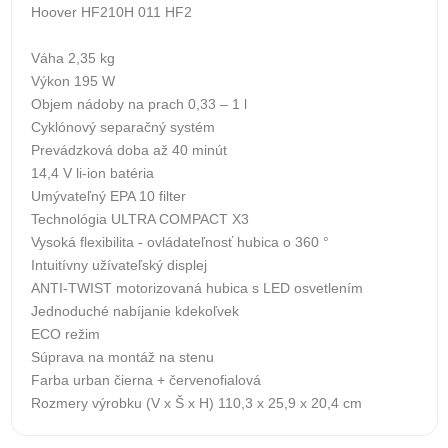
Hoover HF210H 011 HF2
Váha 2,35 kg
Výkon 195 W
Objem nádoby na prach 0,33 – 1 l
Cyklónový separačný systém
Prevádzková doba až 40 minút
14,4 V li-ion batéria
Umývateľný EPA 10 filter
Technológia ULTRA COMPACT X3
Vysoká flexibilita - ovládateľnosť hubica o 360 °
Intuitívny užívateľský displej
ANTI-TWIST motorizovaná hubica s LED osvetlením
Jednoduché nabíjanie kdekoľvek
ECO režim
Súprava na montáž na stenu
Farba urban čierna + červenofialová
Rozmery výrobku (V x Š x H) 110,3 x 25,9 x 20,4 cm