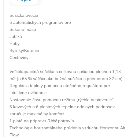
Sušička ovocia
5 automatických programov pre
Sušené mäso
Jablká
Huby
Bylinky/Korenie
Cestoviny
Veľkokapacitná sušička s celkovou sušiacou plochou 1,18
m2 (o 65 % väčšia ako bežná sušička s priemerom 32 cm)
Regulácia teploty pomocou otočného regulátora pre
intuitívne ovládanie
Nastavenie času pomocou režimu „rýchle nastavenie"
6 kovových a 6 plastových tepelne odolných podnosov
zaručuje maximálny komfort
1 plató na prípravu RAW potravín
Technológia horizontálneho prúdenia vzduchu Horizontal Air
Flow