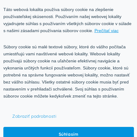
Odstúpiť od zmluvy tu
Ochrana osobných údajov
Táto webová lokalita používa súbory cookie na zlepšenie
používateľskej skúsenosti. Používaním našej webovej lokality
Služby
Blog
vyjadrujete súhlas s používaním všetkých súborov cookie v súlade
Kontakt
s našimi zásadami používania súborov cookie.
Prečítať viac
Kontakt
Súbory cookie sú malé textové súbory, ktoré do vášho počítača
umiestňujú vami navštívené webové lokality. Webové lokality
Volgogradská 9, 08001 Prešov
používajú súbory cookie na uľahčenie efektívnej navigácie a
vykonania určitých funkcií používateľom. Súbory cookie, ktoré sú
0917 353 303
potrebné na správne fungovanie webovej lokality, možno nastaviť
predajna@inco-ag.sk
bez vášho súhlasu. Všetky ostatné súbory cookie musia byť pred
nastavením v prehliadači schválené. Svoj súhlas s používaním
súborov cookie môžete kedykoľvek zmeniť na tejto stránke.
Zobraziť podrobnosti
© 2015-2026,
INCO - AG, s.r.o.
Súhlasím
Všetky práva vyhradené.