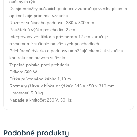
sušených rýb
Dizajn mriežky sušiacich podnosov zabraňuje vzniku plesní a
optimalizuje prúdenie vzduchu
Rozmer sušiaceho podnosu: 330 × 300 mm
Použiteľná výška poschodia: 2 cm
Integrovaný ventilátor s priemerom 17 cm zaručuje
rovnomerné sušenie na všetkých poschodiach
Priehľadné dvierka a podnosy umožňujú okamžitú vizuálnu
kontrolu nad stavom sušenia
Tepelná poistka proti prehriatiu
Príkon: 500 W
Dĺžka prívodného kábla: 1,10 m
Rozmery (šírka × hĺbka × výška): 345 × 450 × 310 mm
Hmotnosť: 5,9 kg
Napätie a kmitočet 230 V, 50 Hz
Podobné produkty