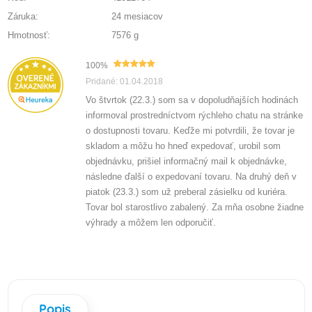
Záruka:
24 mesiacov
Hmotnosť:
7576 g
100%
Pridané: 01.04.2018
Vo štvrtok (22.3.) som sa v dopoludňajších hodinách
informoval prostredníctvom rýchleho chatu na stránke
o dostupnosti tovaru. Keďže mi potvrdili, že tovar je
skladom a môžu ho hneď expedovať, urobil som
objednávku, prišiel informačný mail k objednávke,
následne ďalší o expedovaní tovaru. Na druhý deň v
piatok (23.3.) som už preberal zásielku od kuriéra.
Tovar bol starostlivo zabalený. Za mňa osobne žiadne
výhrady a môžem len odporučiť.
Popis