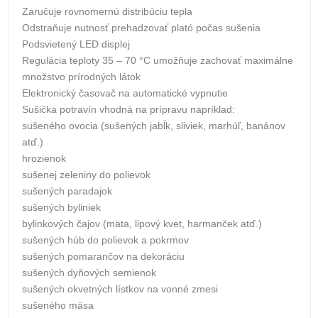
Zaručuje rovnomernú distribúciu tepla
Odstraňuje nutnosť prehadzovať plató počas sušenia
Podsvietený LED displej
Regulácia teploty 35 – 70 °C umožňuje zachovať maximálne
množstvo prírodných látok
Elektronický časovač na automatické vypnutie
Sušička potravín vhodná na prípravu napríklad:
sušeného ovocia (sušených jabĺk, sliviek, marhúľ, banánov
atď.)
hrozienok
sušenej zeleniny do polievok
sušených paradajok
sušených byliniek
bylinkových čajov (mäta, lipový kvet, harmanček atď.)
sušených húb do polievok a pokrmov
sušených pomarančov na dekoráciu
sušených dyňových semienok
sušených okvetných lístkov na vonné zmesi
sušeného mäsa