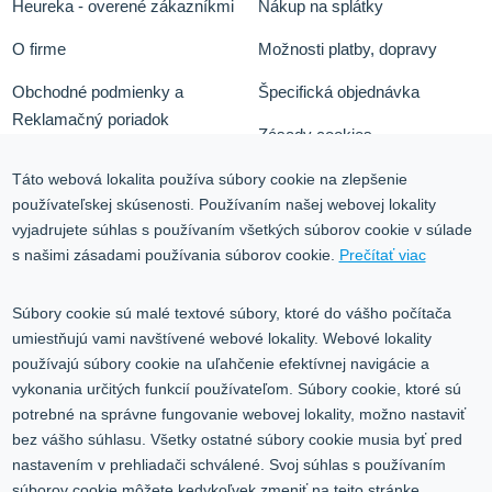
Heureka - overené zákazníkmi
Nákup na splátky
O firme
Možnosti platby, dopravy
Obchodné podmienky a
Špecifická objednávka
Reklamačný poriadok
Zásady cookies
Odstúpiť od zmluvy tu
Ochrana osobných údajov
Táto webová lokalita používa súbory cookie na zlepšenie
používateľskej skúsenosti. Používaním našej webovej lokality
Služby
Blog
vyjadrujete súhlas s používaním všetkých súborov cookie v súlade
Kontakt
s našimi zásadami používania súborov cookie.
Prečítať viac
Kontakt
Súbory cookie sú malé textové súbory, ktoré do vášho počítača
umiestňujú vami navštívené webové lokality. Webové lokality
Volgogradská 9, 08001 Prešov
používajú súbory cookie na uľahčenie efektívnej navigácie a
vykonania určitých funkcií používateľom. Súbory cookie, ktoré sú
0917 353 303
potrebné na správne fungovanie webovej lokality, možno nastaviť
predajna@inco-ag.sk
bez vášho súhlasu. Všetky ostatné súbory cookie musia byť pred
nastavením v prehliadači schválené. Svoj súhlas s používaním
súborov cookie môžete kedykoľvek zmeniť na tejto stránke.