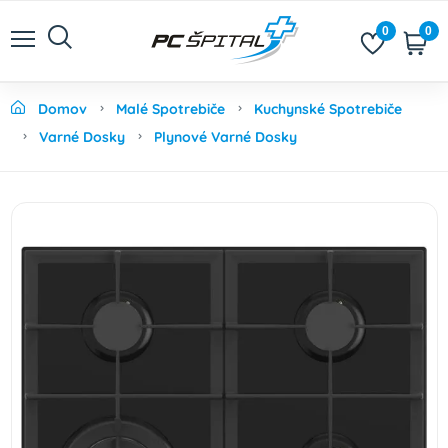
0
0
Domov
Malé Spotrebiče
Kuchynské Spotrebiče
Varné Dosky
Plynové Varné Dosky