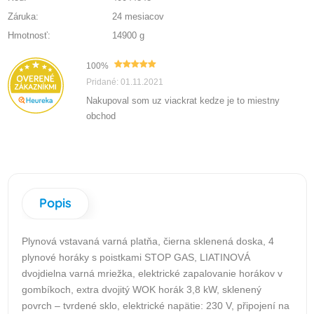
Záruka:
24 mesiacov
Hmotnosť:
14900 g
100%
Pridané: 01.11.2021
Nakupoval som uz viackrat kedze je to miestny
obchod
Popis
Plynová vstavaná varná platňa, čierna sklenená doska, 4
plynové horáky s poistkami STOP GAS, LIATINOVÁ
dvojdielna varná mriežka, elektrické zapalovanie horákov v
gombíkoch, extra dvojitý WOK horák 3,8 kW, sklenený
povrch – tvrdené sklo, elektrické napätie: 230 V, připojení na