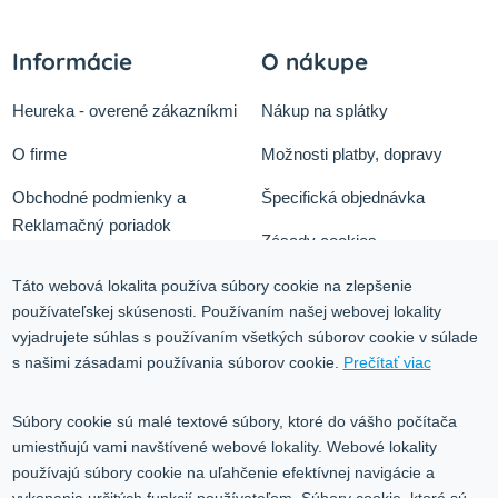
Informácie
O nákupe
Heureka - overené zákazníkmi
Nákup na splátky
O firme
Možnosti platby, dopravy
Obchodné podmienky a
Špecifická objednávka
Reklamačný poriadok
Zásady cookies
Odstúpiť od zmluvy tu
Ochrana osobných údajov
Táto webová lokalita používa súbory cookie na zlepšenie
používateľskej skúsenosti. Používaním našej webovej lokality
Služby
Blog
vyjadrujete súhlas s používaním všetkých súborov cookie v súlade
Kontakt
s našimi zásadami používania súborov cookie.
Prečítať viac
Kontakt
Súbory cookie sú malé textové súbory, ktoré do vášho počítača
umiestňujú vami navštívené webové lokality. Webové lokality
Volgogradská 9, 08001 Prešov
používajú súbory cookie na uľahčenie efektívnej navigácie a