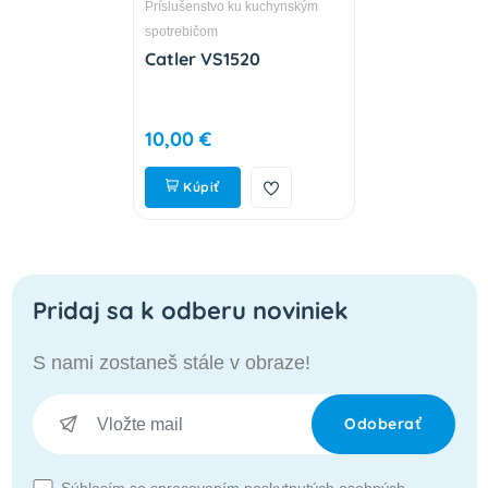
Príslušenstvo ku kuchynským
spotrebičom
Catler VS1520
10,00 €
Kúpiť
Pridaj sa k odberu noviniek
S nami zostaneš stále v obraze!
Odoberať
Súhlasím so spracovaním poskytnutých osobných