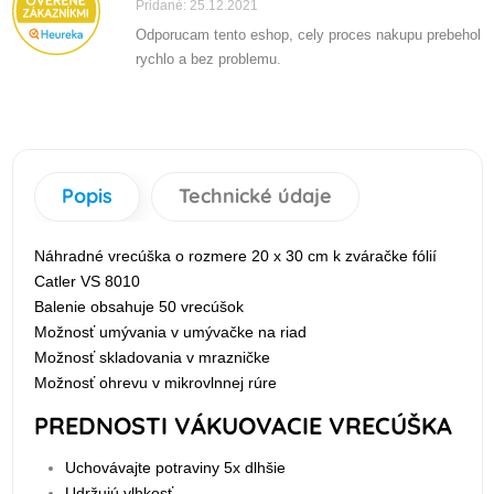
Pridané: 25.12.2021
Odporucam tento eshop, cely proces nakupu prebehol
rychlo a bez problemu.
Popis
Technické údaje
Náhradné vrecúška o rozmere 20 x 30 cm k zváračke fólií
Catler VS 8010
Balenie obsahuje 50 vrecúšok
Možnosť umývania v umývačke na riad
Možnosť skladovania v mrazničke
Možnosť ohrevu v mikrovlnnej rúre
PREDNOSTI VÁKUOVACIE VRECÚŠKA
Uchovávajte potraviny 5x dlhšie
Udržujú vlhkosť