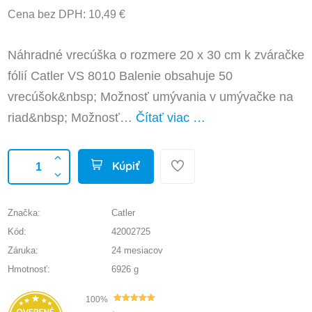
Cena bez DPH: 10,49 €
Náhradné vrecúška o rozmere 20 x 30 cm k zváračke
fólií Catler VS 8010 Balenie obsahuje 50
vrecúšok&nbsp; Možnosť umývania v umývačke na
riad&nbsp; Možnosť…
Čítať viac …
Kúpiť
Značka:
Catler
Kód:
42002725
Záruka:
24 mesiacov
Hmotnosť:
6926 g
100%