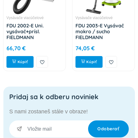
Vysávače viacúčelové
Vysávače viacúčelové
FDU 2002-E Uni.
FDU 2003-E Vysávač
vysávač+prísl.
mokro / sucho
FIELDMANN
FIELDMANN
66,70 €
74,05 €
Kúpiť
Kúpiť
Pridaj sa k odberu noviniek
S nami zostaneš stále v obraze!
Odoberať