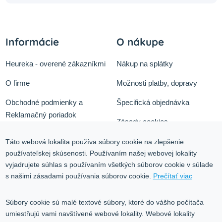
Informácie
O nákupe
Heureka - overené zákazníkmi
Nákup na splátky
O firme
Možnosti platby, dopravy
Obchodné podmienky a
Špecifická objednávka
Reklamačný poriadok
Zásady cookies
Odstúpiť od zmluvy tu
Ochrana osobných údajov
Táto webová lokalita používa súbory cookie na zlepšenie
používateľskej skúsenosti. Používaním našej webovej lokality
Služby
Blog
vyjadrujete súhlas s používaním všetkých súborov cookie v súlade
Kontakt
s našimi zásadami používania súborov cookie.
Prečítať viac
Kontakt
Súbory cookie sú malé textové súbory, ktoré do vášho počítača
umiestňujú vami navštívené webové lokality. Webové lokality
Volgogradská 9, 08001 Prešov