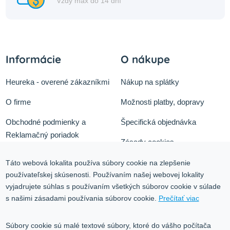
Vždy max do 14 dní
Informácie
O nákupe
Heureka - overené zákazníkmi
Nákup na splátky
O firme
Možnosti platby, dopravy
Obchodné podmienky a
Špecifická objednávka
Reklamačný poriadok
Zásady cookies
Odstúpiť od zmluvy tu
Ochrana osobných údajov
Táto webová lokalita používa súbory cookie na zlepšenie
používateľskej skúsenosti. Používaním našej webovej lokality
Služby
Blog
vyjadrujete súhlas s používaním všetkých súborov cookie v súlade
Kontakt
s našimi zásadami používania súborov cookie.
Prečítať viac
Kontakt
Súbory cookie sú malé textové súbory, ktoré do vášho počítača