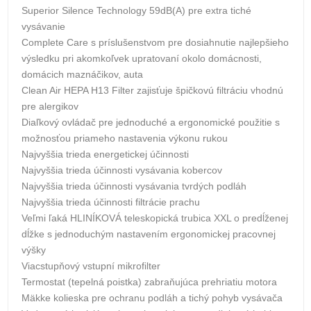
Superior Silence Technology 59dB(A) pre extra tiché
vysávanie
Complete Care s príslušenstvom pre dosiahnutie najlepšieho
výsledku pri akomkoľvek upratovaní okolo domácnosti,
domácich maznáčikov, auta
Clean Air HEPA H13 Filter zajisťuje špičkovú filtráciu vhodnú
pre alergikov
Diaľkový ovládač pre jednoduché a ergonomické použitie s
možnosťou priameho nastavenia výkonu rukou
Najvyššia trieda energetickej účinnosti
Najvyššia trieda účinnosti vysávania kobercov
Najvyššia trieda účinnosti vysávania tvrdých podláh
Najvyššia trieda účinnosti filtrácie prachu
Veľmi ľaká HLINÍKOVÁ teleskopická trubica XXL o predĺženej
dĺžke s jednoduchým nastavením ergonomickej pracovnej
výšky
Viacstupňový vstupní mikrofilter
Termostat (tepelná poistka) zabraňujúca prehriatiu motora
Mäkke kolieska pre ochranu podláh a tichý pohyb vysávača