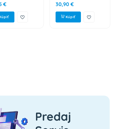
5 €
30,90 €
31,
Premium
Kúpiť
Kúpiť
Predaj