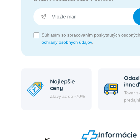
Súhlasím so spracovaním poskytnutých osobných
ochrany osobných údajov
.
Odosl
Najlepšie
ihneď
ceny
Tovar s
Zľavy až do -70%
predajn
Informácie