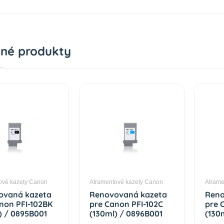
né produkty
ové kazety Canon
Atramentové kazety Canon
Atrame
ovaná kazeta
Renovovaná kazeta
Reno
non PFI-102BK
pre Canon PFI-102C
pre 
) / 0895B001
(130ml) / 0896B001
(130
 Premium
Cyan Premium
Yell