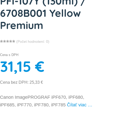
PFI-107Y (130ml) /
6708B001 Yellow
Premium
(Počet hodnotení: 0)
Cena s DPH
31,15 €
Cena bez DPH: 25,33 €
Canon ImagePROGRAF iPF670, iPF680,
iPF685, iPF770, iPF780, iPF785
Čítať viac …