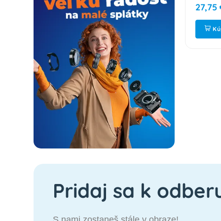
27,75 €
27,75 
ť
Kúpiť
Kú
Pridaj sa k odber
S nami zostaneš stále v obraze!