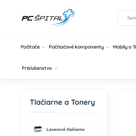
Počítače
Počítačové komponenty
Mobily a 
Príslušenstvo
Domov
Tlačiarne A Tonery
Tonery
Atram
Tlačiarne a Tonery
Laserové tlačiarne