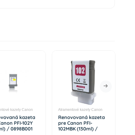
ntové kazety Canon
Atramentové kazety Canon
Atr
vovaná kazeta
Renovovaná kazeta
Re
Canon PFI-102Y
pre Canon PFI-
pr
ml) / 0898B001
102MBK (130ml) /
(1
ow Premium
0894B001 Matte Black
Ma