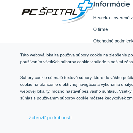
Informácie
Heureka - overené 
O firme
Obchodné podmienk
Reklamačný poriad
Táto webová lokalita používa súbory cookie na zlepšenie pou
Odstúpiť od zmluvy 
používaním všetkých súborov cookie v súlade s našimi zás
Služby
Súbory cookie sú malé textové súbory, ktoré do vášho počít
Kontakt
cookie na uľahčenie efektívnej navigácie a vykonania určit
webovej lokality, možno nastaviť bez vášho súhlasu. Všetky
súhlas s používaním súborov cookie môžete kedykoľvek zmen
© 2015-2026,
INCO - AG, s.r.o.
Zobraziť podrobnosti
Všetky práva vyhradené.
Upraviť nastavenia Cookies