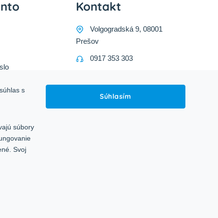
onto
Kontakt
Volgogradská 9, 08001
Prešov
0917 353 303
slo
predajna@inco-ag.sk
súhlas s
Súhlasím
vajú súbory
fungovanie
ené. Svoj
Sledujte nás