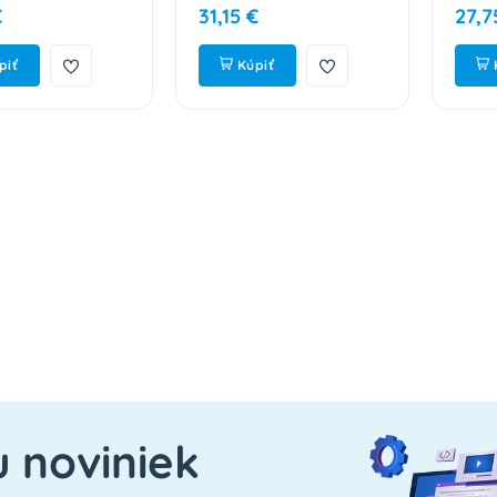
€
31,15 €
27,7
piť
Kúpiť
u noviniek