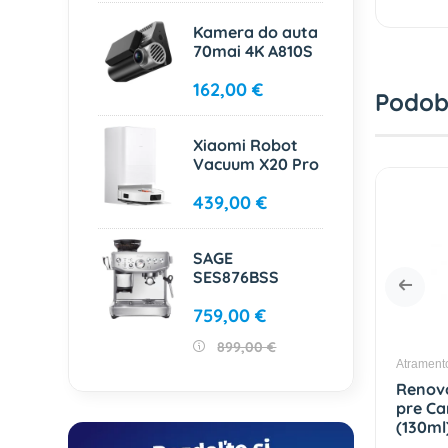
Kamera do auta
70mai 4K A810S
162,00 €
Podob
Xiaomi Robot
Vacuum X20 Pro
439,00 €
SAGE
SES876BSS
759,00 €
899,00 €
é kazety Canon
Atramentové kazety Canon
Atrament
aná kazeta
Renovovaná kazeta
Renov
n PFI-
pre Canon PFI-107MBK
pre Ca
130ml) /
(130ml) / 6704B001
(130ml
1 Matte Black
Matte Black Premium
Magen