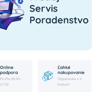
Servis
Poradenstvo
Online
Ľahké
podpora
nakupovanie
Po-Pia 09:00-
Objednávka v 3
17:00
krokoch