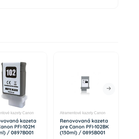
ntové kazety Canon
Atramentové kazety Canon
Atr
vovaná kazeta
Renovovaná kazeta
Re
Canon PFI-102M
pre Canon PFI-102BK
pr
ml) / 0897B001
(130ml) / 0895B001
(13
nta Premium
Black Premium
Cy