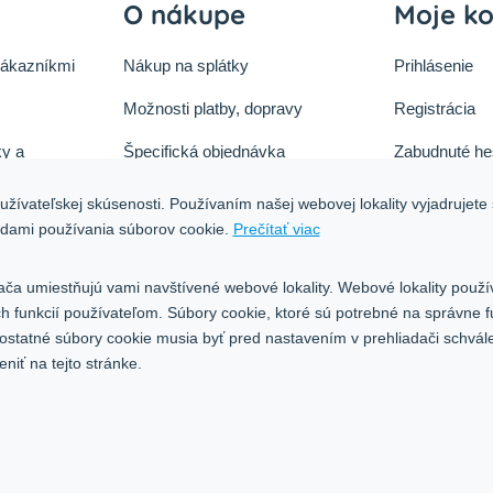
O nákupe
Moje k
zákazníkmi
Nákup na splátky
Prihlásenie
Možnosti platby, dopravy
Registrácia
y a
Špecifická objednávka
Zabudnuté he
ok
Zásady cookies
žívateľskej skúsenosti. Používaním našej webovej lokality vyjadrujete 
tu
adami používania súborov cookie.
Prečítať viac
Ochrana osobných údajov
Blog
ača umiestňujú vami navštívené webové lokality. Webové lokality použí
ých funkcií používateľom. Súbory cookie, ktoré sú potrebné na správne 
 ostatné súbory cookie musia byť pred nastavením v prehliadači schvál
iť na tejto stránke.