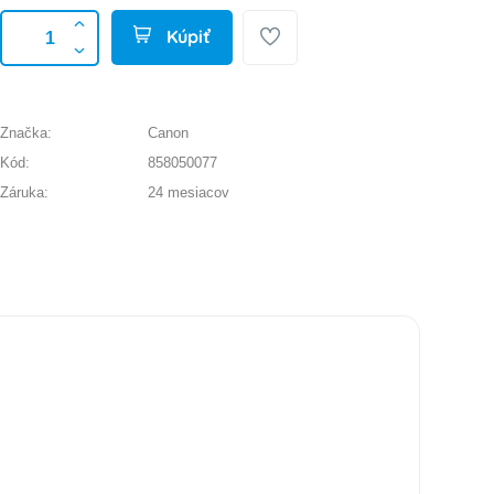
Kúpiť
Značka:
Canon
Kód:
858050077
Záruka:
24 mesiacov