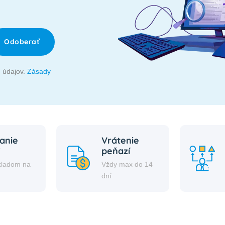
Odoberať
 údajov.
Zásady
anie
Vrátenie
peňazí
kladom na
Vždy max do 14
i
dní