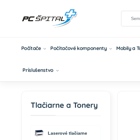
Počítače
Počítačové komponenty
Mobily a 
Príslušenstvo
Domov
Tlačiarne A Tonery
Tonery
Atram
Tlačiarne a Tonery
Laserové tlačiarne