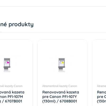
né produkty
ové kazety Canon
Atramentové kazety Canon
Atrame
ovaná kazeta
Renovovaná kazeta
Reno
non PFI-107M
pre Canon PFI-107Y
pre 
) / 6707B001
(130ml) / 6708B001
(130
ta Premium
Yellow Premium
Mage