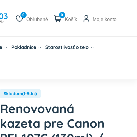
03
0
0
Obľubené
Košík
Moje konto
Pia
če
Pokladnice
Starostlivosť o telo
Skladom(1-5dni)
Renovovaná
kazeta pre Canon