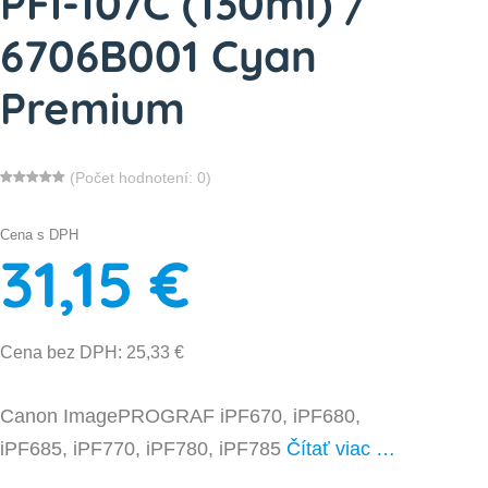
PFI-107C (130ml) /
6706B001 Cyan
Premium
(Počet hodnotení: 0)
Cena s DPH
31,15 €
Cena bez DPH: 25,33 €
Canon ImagePROGRAF iPF670, iPF680,
iPF685, iPF770, iPF780, iPF785
Čítať viac …