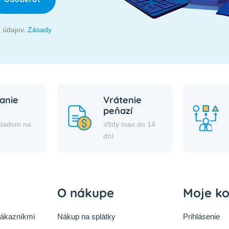
 údajov.
Zásady
anie
Vrátenie
peňazí
kladom na
Vždy max do 14
i
dní
O nákupe
Moje k
zákazníkmi
Nákup na splátky
Prihlásenie