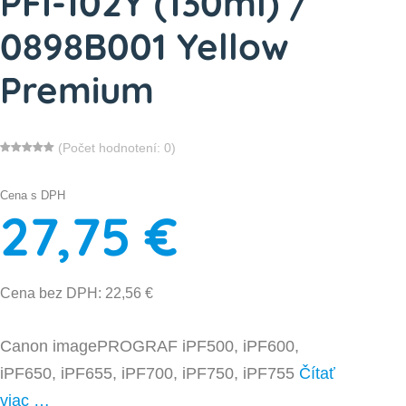
PFI-102Y (130ml) /
0898B001 Yellow
Premium
(Počet hodnotení: 0)
Cena s DPH
27,75 €
Cena bez DPH: 22,56 €
Canon imagePROGRAF iPF500, iPF600,
iPF650, iPF655, iPF700, iPF750, iPF755
Čítať
viac …