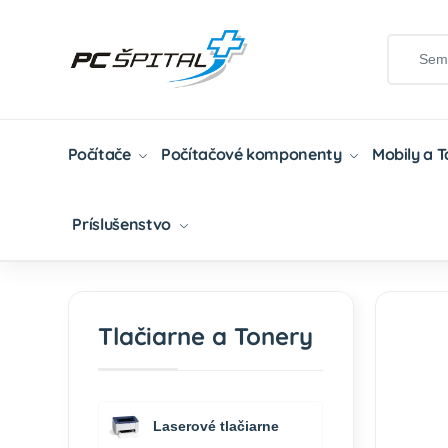
Počítače
Počítačové komponenty
Mobily a 
Príslušenstvo
Domov
Tlačiarne A Tonery
Tonery
Atram
Tlačiarne a Tonery
Laserové tlačiarne