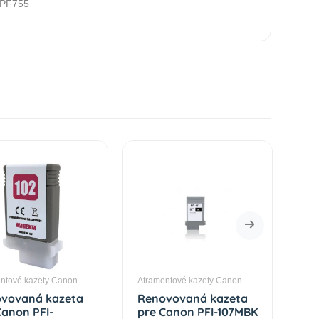
iPF755
ntové kazety Canon
Atramentové kazety Canon
Atr
vovaná kazeta
Renovovaná kazeta
Re
Canon PFI-
pre Canon PFI-107MBK
pr