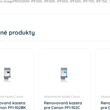
n imagePROGRAF iPF500, iPF600, iPF650, iPF655, iPF700, iPF750, 
né produkty
ové kazety Canon
Atramentové kazety Canon
Atrame
ovaná kazeta
Renovovaná kazeta
Reno
non PFI-102BK
pre Canon PFI-102C
pre 