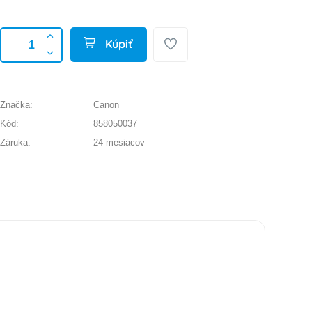
Kúpiť
Značka:
Canon
Kód:
858050037
Záruka:
24 mesiacov