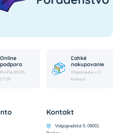
Online
Ľahké
podpora
nakupovanie
Po-Pia 09:00-
Objednávka v 3
17:00
krokoch
onto
Kontakt
Volgogradská 9, 08001