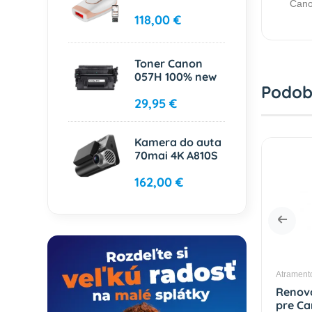
Cano
118,00 €
Toner Canon
057H 100% new
Podob
29,95 €
Kamera do auta
70mai 4K A810S
162,00 €
é kazety Canon
Atramentové kazety Canon
Atrament
aná kazeta
Renovovaná kazeta
Renov
n PFI-107Y
pre Canon PFI-102M
pre Ca