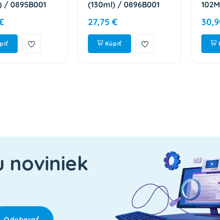
) / 0895B001
(130ml) / 0896B001
102M
 Premium
Cyan Premium
0894
€
27,75 €
30,9
Pre
piť
Kúpiť
u noviniek
Odoberať