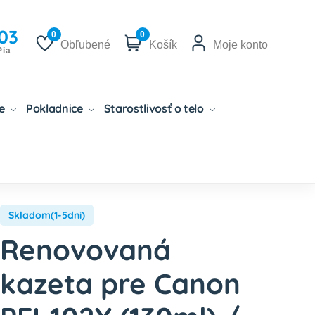
03
0
0
Obľubené
Košík
Moje konto
Pia
če
Pokladnice
Starostlivosť o telo
Skladom(1-5dni)
Renovovaná
kazeta pre Canon