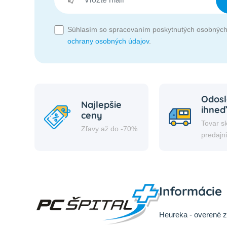
Súhlasím so spracovaním poskytnutých osobných
ochrany osobných údajov
.
Odosl
Najlepšie
ihneď
ceny
Tovar s
Zľavy až do -70%
predajn
Informácie
Heureka - overené 