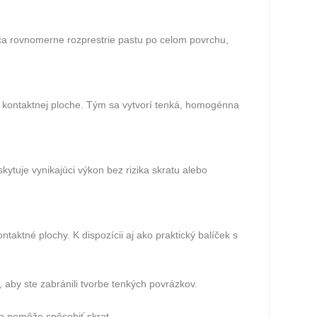
ča rovnomerne rozprestrie pastu po celom povrchu,
ej kontaktnej ploche. Tým sa vytvorí tenká, homogénna
tuje vynikajúci výkon bez rizika skratu alebo
taktné plochy. K dispozícii aj ako praktický balíček s
 aby ste zabránili tvorbe tenkých povrázkov.
eto nemôže spôsobiť skrat.