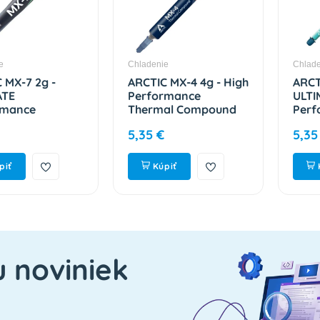
e
Chladenie
Chlade
 MX-7 2g -
ARCTIC MX-4 4g - High
ARCT
ATE
Performance
ULTI
rmance
Thermal Compound
Perf
odivá pasta
ACTCP00002B
Ther
5,35 €
5,35
00089A
ACT
piť
Kúpiť
u noviniek