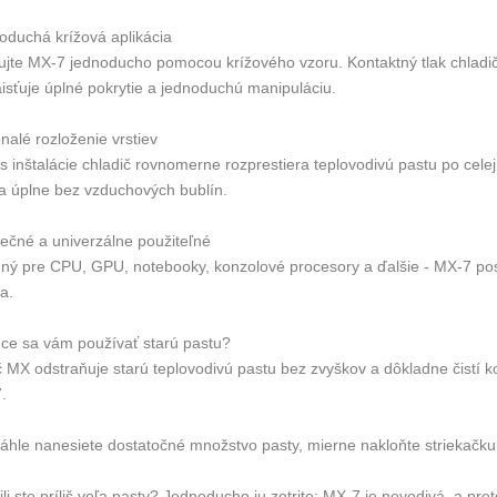
oduchá krížová aplikácia
kujte MX-7 jednoducho pomocou krížového vzoru. Kontaktný tlak chladi
aisťuje úplné pokrytie a jednoduchú manipuláciu.
nalé rozloženie vrstiev
s inštalácie chladič rovnomerne rozprestiera teplovodivú pastu po cel
va úplne bez vzduchových bublín.
ečné a univerzálne použiteľné
ný pre CPU, GPU, notebooky, konzolové procesory a ďalšie - MX-7 posky
ia.
ce sa vám používať starú pastu?
č MX odstraňuje starú teplovodivú pastu bez zvyškov a dôkladne čistí kon
.
áhle nanesiete dostatočné množstvo pasty, mierne nakloňte striekačku,
li ste príliš veľa pasty? Jednoducho ju zotrite; MX-7 je nevodivá, a pr