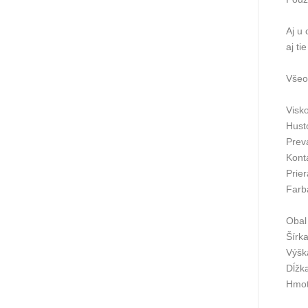
Aj u
aj ti
Všeo
Visk
Hust
Prev
Kont
Prie
Farb
Obal
Šírk
Výšk
Dĺžk
Hmot