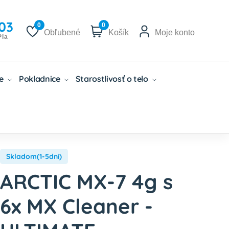
03
0
0
Obľubené
Košík
Moje konto
Pia
če
Pokladnice
Starostlivosť o telo
Skladom(1-5dni)
ARCTIC MX-7 4g s
6x MX Cleaner -