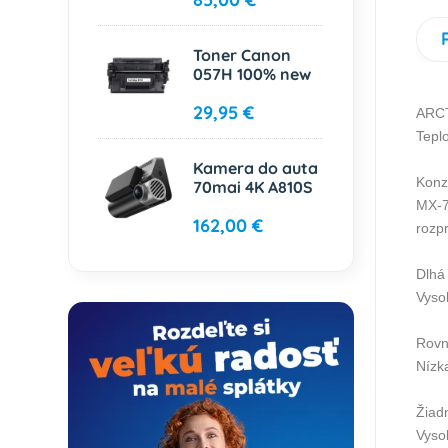
Toner Canon
057H 100% new
29,95 €
ARC
Tepl
Kamera do auta
Konz
70mai 4K A810S
MX-7
162,00 €
rozp
Dlhá 
Vysok
Rovn
Nízk
Žiad
Vyso