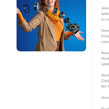
Jedn
Apli
čo z
Doko
Poča
vrst
Bezp
Vhod
vybit
Nech
Čisti
MX-7
Akon
Použi