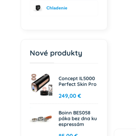
Chladenie
Nové produkty
Concept IL5000
Perfect Skin Pro
249,00 €
Boinn BES058
páka bez dna ku
espressám
85,00 €