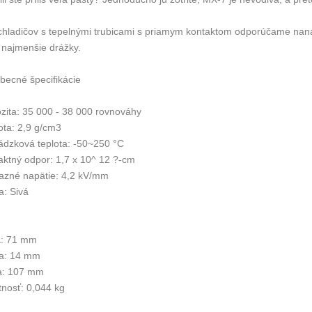
 chladičov s tepelnými trubicami s priamym kontaktom odporúčame naná
e najmenšie drážky.
becné špecifikácie
ozita: 35 000 - 38 000 rovnováhy
ota: 2,9 g/cm3
ádzková teplota: -50~250 °C
aktný odpor: 1,7 x 10^ 12 ?-cm
razné napätie: 4,2 kV/mm
a: Sivá
a: 71 mm
a: 14 mm
a: 107 mm
nosť: 0,044 kg