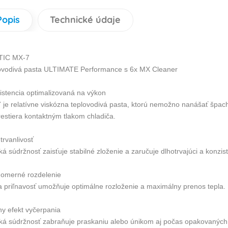
Popis
Technické údaje
TIC MX-7
ovodivá pasta ULTIMATE Performance s 6x MX Cleaner
istencia optimalizovaná na výkon
 je relatívne viskózna teplovodivá pasta, ktorú nemožno nanášať špach
restiera kontaktným tlakom chladiča.
trvanlivosť
á súdržnosť zaisťuje stabilné zloženie a zaručuje dlhotrvajúci a konzi
omerné rozdelenie
a priľnavosť umožňuje optimálne rozloženie a maximálny prenos tepla.
ny efekt vyčerpania
ká súdržnosť zabraňuje praskaniu alebo únikom aj počas opakovanýc