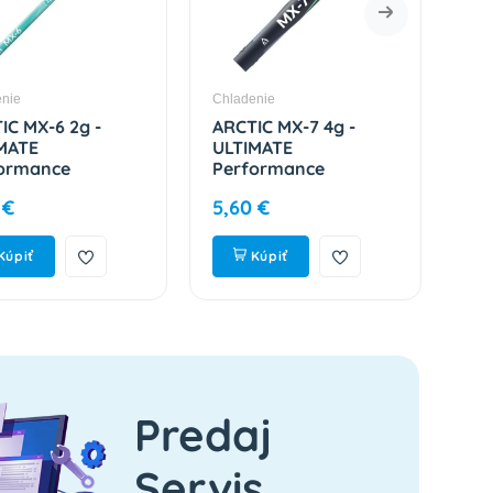
nie
Chladenie
Chl
IC MX-6 2g -
ARCTIC MX-7 4g -
AR
MATE
ULTIMATE
TP
ormance
Performance
0.
mal Paste
Teplovodivá pasta
AC
 €
5,60 €
5,
CP00079A
ACTCP00090A
Kúpiť
Kúpiť
Predaj
Servis