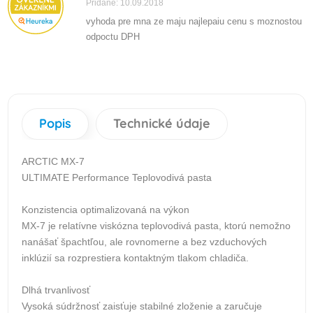
Pridané: 10.09.2018
vyhoda pre mna ze maju najlepaiu cenu s moznostou
odpoctu DPH
Popis
Technické údaje
ARCTIC MX-7
ULTIMATE Performance Teplovodivá pasta
Konzistencia optimalizovaná na výkon
MX-7 je relatívne viskózna teplovodivá pasta, ktorú nemožno
nanášať špachtľou, ale rovnomerne a bez vzduchových
inklúzií sa rozprestiera kontaktným tlakom chladiča.
Dlhá trvanlivosť
Vysoká súdržnosť zaisťuje stabilné zloženie a zaručuje