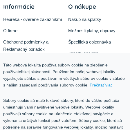
Informácie
O nákupe
Heureka - overené zákazníkmi
Nákup na splátky
O firme
Možnosti platby, dopravy
Obchodné podmienky a
Špecifická objednávka
Reklamačný poriadok
Zásady cookies
Odstúpiť od zmluvy tu
Ochrana osobných údajov
Táto webová lokalita používa súbory cookie na zlepšenie
používateľskej skúsenosti. Používaním našej webovej lokality
Služby
Blog
vyjadrujete súhlas s používaním všetkých súborov cookie v súlade
Kontakt
s našimi zásadami používania súborov cookie.
Prečítať viac
Kontakt
Súbory cookie sú malé textové súbory, ktoré do vášho počítača
umiestňujú vami navštívené webové lokality. Webové lokality
Volgogradská 9, 08001 Prešov
používajú súbory cookie na uľahčenie efektívnej navigácie a
vykonania určitých funkcií používateľom. Súbory cookie, ktoré sú
0917 353 303
potrebné na správne fungovanie webovej lokality, možno nastaviť