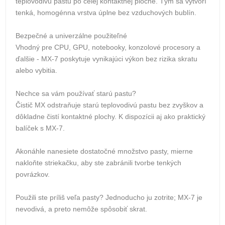
teplovodivú pastu po celej kontaktnej ploche. Tým sa vytvorí
tenká, homogénna vrstva úplne bez vzduchových bublín.
Bezpečné a univerzálne použiteľné
Vhodný pre CPU, GPU, notebooky, konzolové procesory a
ďalšie - MX-7 poskytuje vynikajúci výkon bez rizika skratu
alebo vybitia.
Nechce sa vám používať starú pastu?
Čistič MX odstraňuje starú teplovodivú pastu bez zvyškov a
dôkladne čistí kontaktné plochy. K dispozícii aj ako praktický
balíček s MX-7.
Akonáhle nanesiete dostatočné množstvo pasty, mierne
nakloňte striekačku, aby ste zabránili tvorbe tenkých
povrázkov.
Použili ste príliš veľa pasty? Jednoducho ju zotrite; MX-7 je
nevodivá, a preto nemôže spôsobiť skrat.