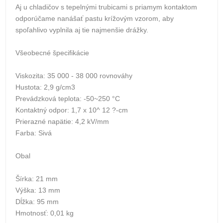
Aj u chladičov s tepelnými trubicami s priamym kontaktom
odporúčame nanášať pastu krížovým vzorom, aby
spoľahlivo vyplnila aj tie najmenšie drážky.
Všeobecné špecifikácie
Viskozita: 35 000 - 38 000 rovnováhy
Hustota: 2,9 g/cm3
Prevádzková teplota: -50~250 °C
Kontaktný odpor: 1,7 x 10^ 12 ?-cm
Prierazné napätie: 4,2 kV/mm
Farba: Sivá
Obal
Šírka: 21 mm
Výška: 13 mm
Dĺžka: 95 mm
Hmotnosť: 0,01 kg