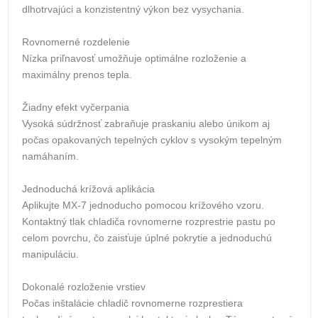
dlhotrvajúci a konzistentný výkon bez vysychania.
Rovnomerné rozdelenie
Nízka priľnavosť umožňuje optimálne rozloženie a
maximálny prenos tepla.
Žiadny efekt vyčerpania
Vysoká súdržnosť zabraňuje praskaniu alebo únikom aj
počas opakovaných tepelných cyklov s vysokým tepelným
namáhaním.
Jednoduchá krížová aplikácia
Aplikujte MX-7 jednoducho pomocou krížového vzoru.
Kontaktný tlak chladiča rovnomerne rozprestrie pastu po
celom povrchu, čo zaisťuje úplné pokrytie a jednoduchú
manipuláciu.
Dokonalé rozloženie vrstiev
Počas inštalácie chladič rovnomerne rozprestiera