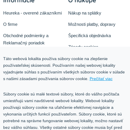
Informácie
O nákupe
Heureka - overené zákazníkmi
Nákup na splátky
O firme
Možnosti platby, dopravy
Obchodné podmienky a
Špecifická objednávka
Reklamačný poriadok
Zásady cookies
Odstúpiť od zmluvy tu
Ochrana osobných údajov
Táto webová lokalita používa súbory cookie na zlepšenie
používateľskej skúsenosti. Používaním našej webovej lokality
Služby
Blog
vyjadrujete súhlas s používaním všetkých súborov cookie v súlade
Kontakt
s našimi zásadami používania súborov cookie.
Prečítať viac
Kontakt
Súbory cookie sú malé textové súbory, ktoré do vášho počítača
umiestňujú vami navštívené webové lokality. Webové lokality
Volgogradská 9, 08001 Prešov
používajú súbory cookie na uľahčenie efektívnej navigácie a
vykonania určitých funkcií používateľom. Súbory cookie, ktoré sú
0917 353 303
potrebné na správne fungovanie webovej lokality, možno nastaviť
predajna@inco-ag.sk
bez vášho súhlasu. Všetky ostatné súbory cookie musia byť pred