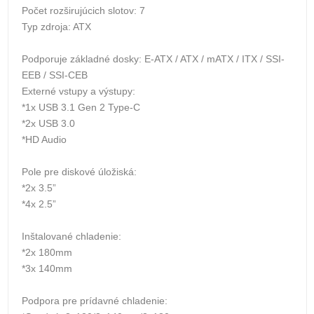
Počet rozširujúcich slotov: 7
Typ zdroja: ATX
Podporuje základné dosky: E-ATX / ATX / mATX / ITX / SSI-
EEB / SSI-CEB
Externé vstupy a výstupy:
*1x USB 3.1 Gen 2 Type-C
*2x USB 3.0
*HD Audio
Pole pre diskové úložiská:
*2x 3.5”
*4x 2.5”
Inštalované chladenie:
*2x 180mm
*3x 140mm
Podpora pre prídavné chladenie: