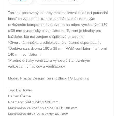
Torrent, postavený tak, aby maximalizoval chladiaci potenciál
hneď po vybalení z krabice, prichádza s úplne novým
rozložením komponentov a dvoma na mieru vyrobenými 180
x 38 mm dynamickými ventilátormi. Torrent je ideálny pre
každého, kto má záujem o špičkové chladenie.
*Otvorená mriežka a odblokované vnútorné usporiadanie
*Dodáva sa s dvoma 180 x 38 mm PWM ventilátormi a tromi
140 mm ventilátormi
*Predné držiaky ventilátora vyhovujú štandardným
veľkostiam chladičov a ventilátorov
Model: Fractal Design Torrent Black TG Light Tint
Typ: Big Tower
Farba: Čierna
Rozmery: 544 x 242 x 530 mm
Maximálna veľkosť chladiča CPU: 188 mm
Maximálna dĺžka VGA karty: 461 mm