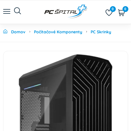
0
0
Domov
Počítačové Komponenty
PC Skrinky