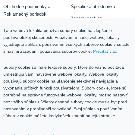
Obchodné podmienky a
Špecifická objednávka
Reklamačný poriadok
Zásady cookies
Odstúpiť od zmluvy tu
Ochrana osobných údajov
Táto webová lokalita používa súbory cookie na zlepšenie
používateľskej skúsenosti. Používaním našej webovej lokality
Služby
Blog
vyjadrujete súhlas s používaním všetkých súborov cookie v súlade
Kontakt
s našimi zásadami používania súborov cookie.
Prečítať viac
Kontakt
Súbory cookie sú malé textové súbory, ktoré do vášho počítača
umiestňujú vami navštívené webové lokality. Webové lokality
Volgogradská 9, 08001 Prešov
používajú súbory cookie na uľahčenie efektívnej navigácie a
vykonania určitých funkcií používateľom. Súbory cookie, ktoré sú
0917 353 303
potrebné na správne fungovanie webovej lokality, možno nastaviť
predajna@inco-ag.sk
bez vášho súhlasu. Všetky ostatné súbory cookie musia byť pred
nastavením v prehliadači schválené. Svoj súhlas s používaním
súborov cookie môžete kedykoľvek zmeniť na tejto stránke.