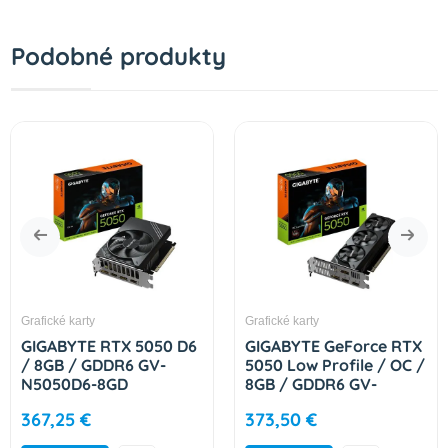
Podobné produkty
Grafické karty
Grafické karty
GIGABYTE RTX 5050 D6
GIGABYTE GeForce RTX
/ 8GB / GDDR6 GV-
5050 Low Profile / OC /
N5050D6-8GD
8GB / GDDR6 GV-
N5050OC-8GL
367,25 €
373,50 €