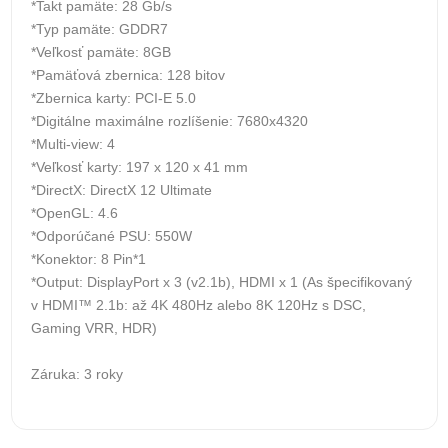
*Takt pamäte: 28 Gb/s
*Typ pamäte: GDDR7
*Veľkosť pamäte: 8GB
*Pamäťová zbernica: 128 bitov
*Zbernica karty: PCI-E 5.0
*Digitálne maximálne rozlíšenie: 7680x4320
*Multi-view: 4
*Veľkosť karty: 197 x 120 x 41 mm
*DirectX: DirectX 12 Ultimate
*OpenGL: 4.6
*Odporúčané PSU: 550W
*Konektor: 8 Pin*1
*Output: DisplayPort x 3 (v2.1b), HDMI x 1 (As špecifikovaný
v HDMI™ 2.1b: až 4K 480Hz alebo 8K 120Hz s DSC,
Gaming VRR, HDR)
Záruka: 3 roky