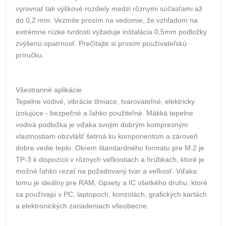
vyrovnať tak výškové rozdiely medzi rôznymi súčasťami až
do 0,2 mm. Vezmite prosím na vedomie, že vzhľadom na
extrémne nízke tvrdosti vyžaduje inštalácia 0,5mm podložky
zvýšenú opatrnosť. Prečítajte si prosím používateľskú
príručku.
Všestranné aplikácie
Tepelne vodivé, vibrácie tlmiace, tvarovateľné, elektricky
izolujúce - bezpečné a ľahko použiteľné. Mäkká tepelne
vodivá podložka je vďaka svojim dobrým kompresným
vlastnostiam obzvlášť šetrná ku komponentom a zároveň
dobre vedie teplo. Okrem štandardného formátu pre M.2 je
TP-3 k dispozícii v rôznych veľkostiach a hrúbkach, ktoré je
možné ľahko rezať na požadovaný tvar a veľkosť. Vďaka
tomu je ideálny pre RAM, čipsety a IC všetkého druhu, ktoré
sa používajú v PC, laptopoch, konzolách, grafických kartách
a elektronických zariadeniach všeobecne.