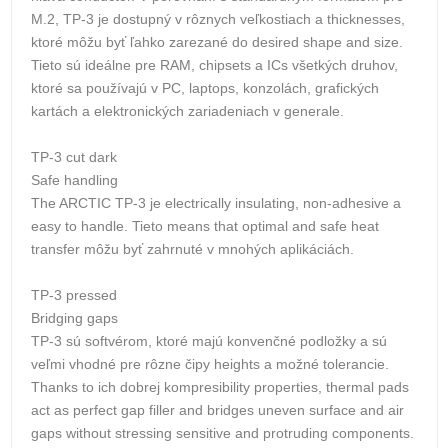
M.2, TP-3 je dostupný v rôznych veľkostiach a thicknesses,
ktoré môžu byť ľahko zarezané do desired shape and size.
Tieto sú ideálne pre RAM, chipsets a ICs všetkých druhov,
ktoré sa používajú v PC, laptops, konzolách, grafických
kartách a elektronických zariadeniach v generale.
TP-3 cut dark
Safe handling
The ARCTIC TP-3 je electrically insulating, non-adhesive a
easy to handle. Tieto means that optimal and safe heat
transfer môžu byť zahrnuté v mnohých aplikáciách.
TP-3 pressed
Bridging gaps
TP-3 sú softvérom, ktoré majú konvenčné podložky a sú
veľmi vhodné pre rôzne čipy heights a možné tolerancie.
Thanks to ich dobrej kompresibility properties, thermal pads
act as perfect gap filler and bridges uneven surface and air
gaps without stressing sensitive and protruding components.