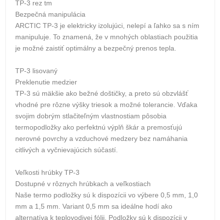
TP-3 rez tm
Bezpečná manipulácia
ARCTIC TP-3 je elektricky izolujúci, nelepí a ľahko sa s ním
manipuluje. To znamená, že v mnohých oblastiach použitia
je možné zaistiť optimálny a bezpečný prenos tepla.
TP-3 lisovaný
Preklenutie medzier
TP-3 sú mäkšie ako bežné doštičky, a preto sú obzvlášť
vhodné pre rôzne výšky triesok a možné tolerancie. Vďaka
svojim dobrým stlačiteľným vlastnostiam pôsobia
termopodložky ako perfektnú výplň škár a premosťujú
nerovné povrchy a vzduchové medzery bez namáhania
citlivých a vyčnievajúcich súčastí.
Veľkosti hrúbky TP-3
Dostupné v rôznych hrúbkach a veľkostiach
Naše termo podložky sú k dispozícii vo výbere 0,5 mm, 1,0
mm a 1,5 mm. Variant 0,5 mm sa ideálne hodí ako
alternatíva k teplovodivej fólii. Podložky sú k dispozícii v