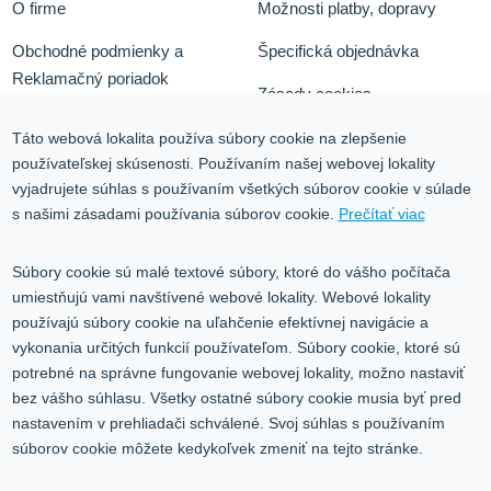
O firme
Možnosti platby, dopravy
Obchodné podmienky a
Špecifická objednávka
Reklamačný poriadok
Zásady cookies
Odstúpiť od zmluvy tu
Ochrana osobných údajov
Táto webová lokalita používa súbory cookie na zlepšenie
používateľskej skúsenosti. Používaním našej webovej lokality
Služby
Blog
vyjadrujete súhlas s používaním všetkých súborov cookie v súlade
Kontakt
s našimi zásadami používania súborov cookie.
Prečítať viac
Kontakt
Súbory cookie sú malé textové súbory, ktoré do vášho počítača
umiestňujú vami navštívené webové lokality. Webové lokality
Volgogradská 9, 08001 Prešov
používajú súbory cookie na uľahčenie efektívnej navigácie a
vykonania určitých funkcií používateľom. Súbory cookie, ktoré sú
0917 353 303
potrebné na správne fungovanie webovej lokality, možno nastaviť
predajna@inco-ag.sk
bez vášho súhlasu. Všetky ostatné súbory cookie musia byť pred
nastavením v prehliadači schválené. Svoj súhlas s používaním
súborov cookie môžete kedykoľvek zmeniť na tejto stránke.