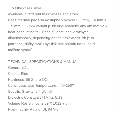
TP-3 thickness sizes
Available in different thicknesses and sizes
Naše thermal pads sú dostupné v výbere 0.5 mm, 1.0 mm a
1.5 mm. 0.5 mm variant je ideálne osadený ako alternatíva k
heat-conducting foil. Pads sú dostupné v rôznych
dimensionoch, depending on their thickness. Ak je to
potrebné, rúčky môžu byť tiež bez ohľadu na to, čo si
môžete vybrať.
TECHNICAL SPECIFICATIONS & MANUAL
General dáta
Colour: Blue
Hardness: 55 Shore OO
Continuous Use Temperature: -40~150?
Specific Gravity: 3.4 g/cm3
Dielectric Constant @1MHz: 5.19
Volume Resistance: 2.69 X 1012 ?-cm
Flammability Rating: UL 94 V-0