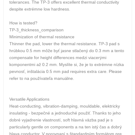
tolerances. The TP-3 offers excellent thermal conductivity
despite extrémne low hardness.
How is tested?
TP-3_thickness_comparison
Minimization of thermal resistance
Thinner the pad, lower the thermal resistance. TP-3 pad s
hrúbkou 0.5 mm môže byť jasne stlačený do 0.3 mm a tento
compensate for height differences medzi viacerými
komponentmi až 0.2 mm. Myslíte si, že je to extrémne nízka
pevnosť, inštalácia 0.5 mm pad requires extra care. Please
refer to na používateľa manuálne.
Versatile Applications
Heat-conducting, vibration-damping, mouldable, elektricky
insulating - bezpečné a jednoduché použiť. Thanks to jeho
dobré vyjadrenie vlastností, soft hlavná väzba pad je s
particularly gentle on components a na ten istý čas a dobrý
hlava conductor. V porovnaní s štandardným formátom pre