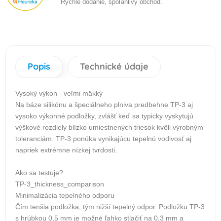
Rýchle dodanie, spoľahlivý obchod.
Popis
Technické údaje
Vysoký výkon - veľmi mäkký
Na báze silikónu a špeciálneho plniva predbehne TP-3 aj
vysoko výkonné podložky, zvlášť keď sa typicky vyskytujú
výškové rozdiely blízko umiestnených triesok kvôli výrobným
toleranciám. TP-3 ponúka vynikajúcu tepelnú vodivosť aj
napriek extrémne nízkej tvrdosti.
Ako sa testuje?
TP-3_thickness_comparison
Minimalizácia tepelného odporu
Čím tenšia podložka, tým nižší tepelný odpor. Podložku TP-3
s hrúbkou 0,5 mm je možné ľahko stlačiť na 0,3 mm a