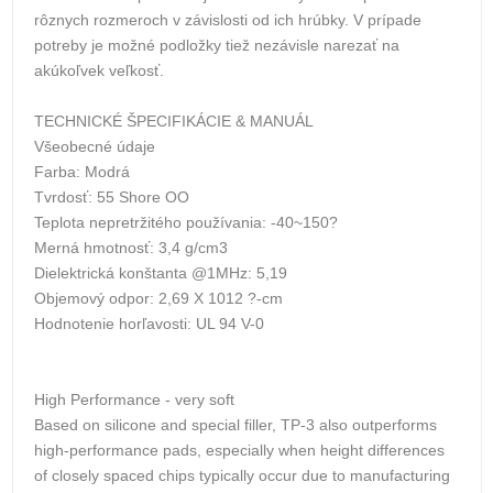
rôznych rozmeroch v závislosti od ich hrúbky. V prípade
potreby je možné podložky tiež nezávisle narezať na
akúkoľvek veľkosť.
TECHNICKÉ ŠPECIFIKÁCIE & MANUÁL
Všeobecné údaje
Farba: Modrá
Tvrdosť: 55 Shore OO
Teplota nepretržitého používania: -40~150?
Merná hmotnosť: 3,4 g/cm3
Dielektrická konštanta @1MHz: 5,19
Objemový odpor: 2,69 X 1012 ?-cm
Hodnotenie horľavosti: UL 94 V-0
High Performance - very soft
Based on silicone and special filler, TP-3 also outperforms
high-performance pads, especially when height differences
of closely spaced chips typically occur due to manufacturing