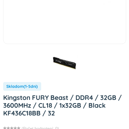
Skladom(1-5dni)
Kingston FURY Beast / DDR4 / 32GB /
3600MHz / CL18 / 1x32GB / Black
KF436C18BB / 32
(Počet hodnotení: 0)