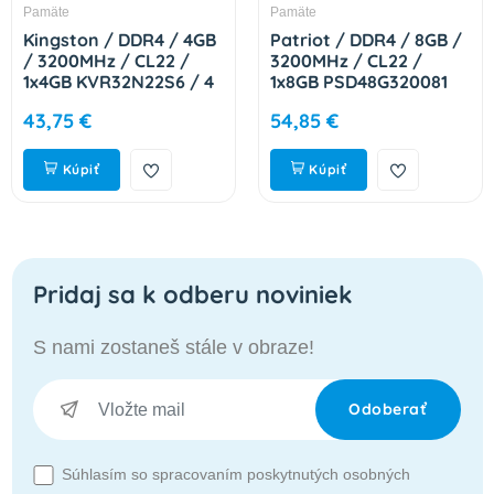
Pamäte
Pamäte
Kingston / DDR4 / 4GB
Patriot / DDR4 / 8GB /
/ 3200MHz / CL22 /
3200MHz / CL22 /
1x4GB KVR32N22S6 / 4
1x8GB PSD48G320081
43,75 €
54,85 €
Kúpiť
Kúpiť
Pridaj sa k odberu noviniek
S nami zostaneš stále v obraze!
Odoberať
Súhlasím so spracovaním poskytnutých osobných