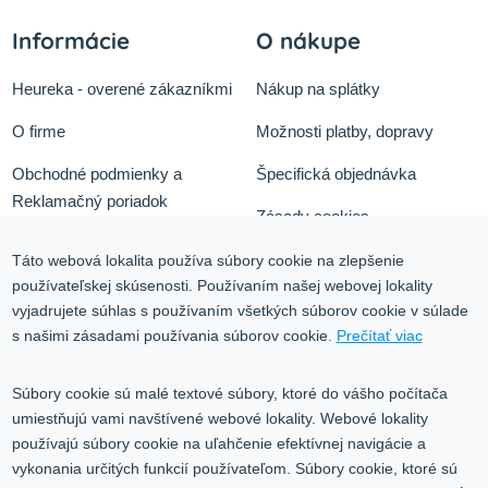
Informácie
O nákupe
Heureka - overené zákazníkmi
Nákup na splátky
O firme
Možnosti platby, dopravy
Obchodné podmienky a
Špecifická objednávka
Reklamačný poriadok
Zásady cookies
Odstúpiť od zmluvy tu
Ochrana osobných údajov
Táto webová lokalita používa súbory cookie na zlepšenie
používateľskej skúsenosti. Používaním našej webovej lokality
Služby
Blog
vyjadrujete súhlas s používaním všetkých súborov cookie v súlade
Kontakt
s našimi zásadami používania súborov cookie.
Prečítať viac
Kontakt
Súbory cookie sú malé textové súbory, ktoré do vášho počítača
umiestňujú vami navštívené webové lokality. Webové lokality
Volgogradská 9, 08001 Prešov
používajú súbory cookie na uľahčenie efektívnej navigácie a
vykonania určitých funkcií používateľom. Súbory cookie, ktoré sú
0917 353 303