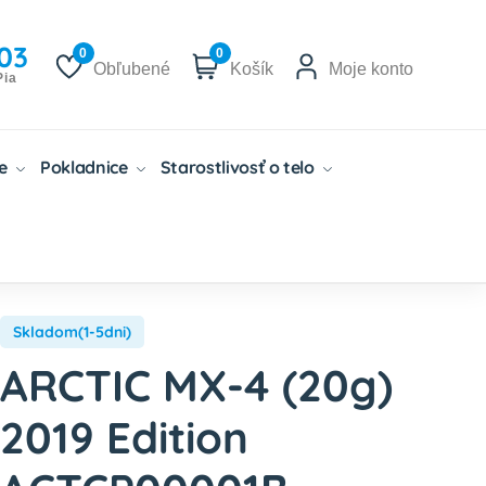
03
0
0
Obľubené
Košík
Moje konto
Pia
če
Pokladnice
Starostlivosť o telo
Skladom(1-5dni)
ARCTIC MX-4 (20g)
2019 Edition