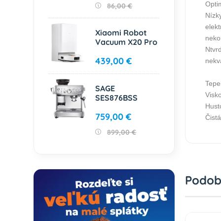
Opti
86,00 €
Nízk
elekt
Xiaomi Robot
neko
Vacuum X20 Pro
Ntvr
439,00 €
nekv
Tepe
SAGE
Visko
SES876BSS
Husto
759,00 €
Čist
899,00 €
Podob