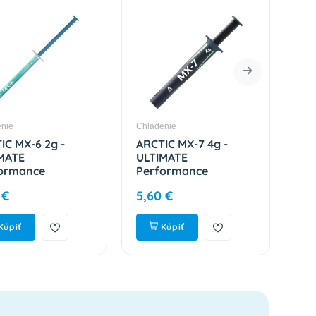
nie
Chladenie
Chla
IC MX-6 2g -
ARCTIC MX-7 4g -
AR
MATE
ULTIMATE
TP
ormance
Performance
0.
mal Paste
Teplovodivá pasta
AC
 €
5,60 €
5,6
P00079A
ACTCP00090A
úpiť
Kúpiť