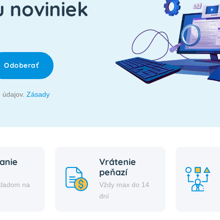
u noviniek
Odoberať
 údajov.
Zásady
anie
Vrátenie
peňazí
kladom na
Vždy max do 14
i
dní