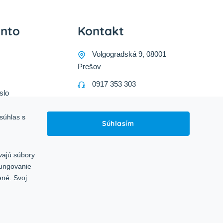
onto
Kontakt
Volgogradská 9, 08001
Prešov
0917 353 303
slo
predajna@inco-ag.sk
súhlas s
Súhlasím
vajú súbory
fungovanie
ené. Svoj
Sledujte nás