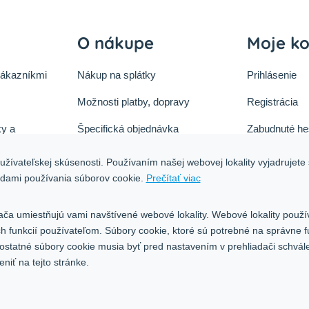
O nákupe
Moje k
zákazníkmi
Nákup na splátky
Prihlásenie
Možnosti platby, dopravy
Registrácia
y a
Špecifická objednávka
Zabudnuté he
ok
Zásady cookies
žívateľskej skúsenosti. Používaním našej webovej lokality vyjadrujete 
tu
adami používania súborov cookie.
Prečítať viac
Ochrana osobných údajov
Blog
ača umiestňujú vami navštívené webové lokality. Webové lokality použí
ých funkcií používateľom. Súbory cookie, ktoré sú potrebné na správne 
 ostatné súbory cookie musia byť pred nastavením v prehliadači schvál
iť na tejto stránke.