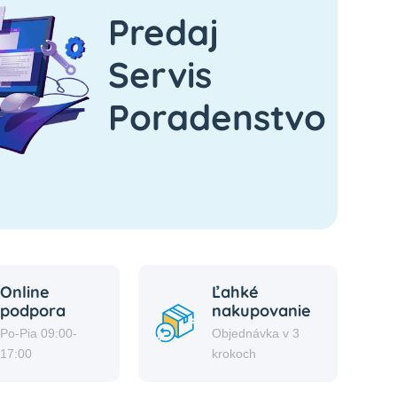
Predaj
Servis
Poradenstvo
Online
Ľahké
podpora
nakupovanie
Po-Pia 09:00-
Objednávka v 3
17:00
krokoch