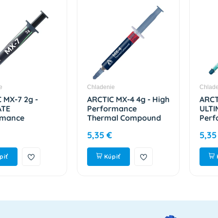
e
Chladenie
Chlade
 MX-7 2g -
ARCTIC MX-4 4g - High
ARCT
ATE
Performance
ULTI
rmance
Thermal Compound
Perf
odivá pasta
ACTCP00002B
Ther
5,35 €
5,35
00089A
ACTC
iť
Kúpiť
K