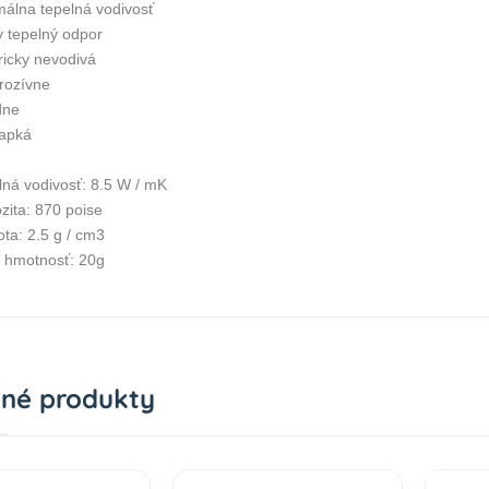
málna tepelná vodivosť
y tepelný odpor
ricky nevodivá
rozívne
dne
apká
lná vodivosť: 8.5 W / mK
zita: 870 poise
ta: 2.5 g / cm3
á hmotnosť: 20g
né produkty