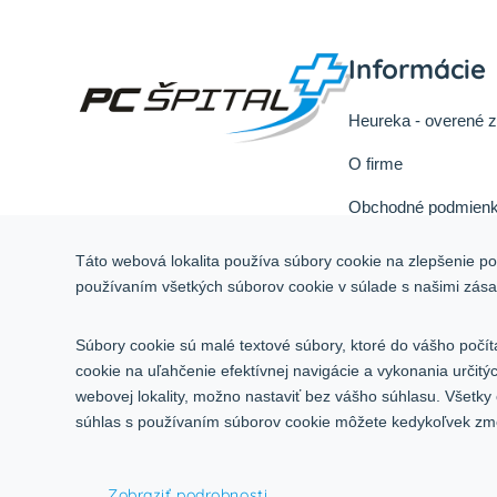
Informácie
Heureka - overené 
O firme
Obchodné podmienk
Reklamačný poriad
Táto webová lokalita používa súbory cookie na zlepšenie pou
Odstúpiť od zmluvy 
používaním všetkých súborov cookie v súlade s našimi zás
Služby
Súbory cookie sú malé textové súbory, ktoré do vášho počít
Kontakt
cookie na uľahčenie efektívnej navigácie a vykonania určit
webovej lokality, možno nastaviť bez vášho súhlasu. Všetky
súhlas s používaním súborov cookie môžete kedykoľvek zmen
© 2015-2026,
INCO - AG, s.r.o.
Zobraziť podrobnosti
Všetky práva vyhradené.