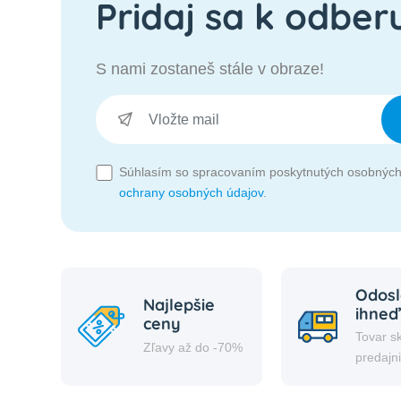
Pridaj sa k odber
S nami zostaneš stále v obraze!
Súhlasím so spracovaním poskytnutých osobných
ochrany osobných údajov
.
Odosl
Najlepšie
ihneď
ceny
Tovar s
Zľavy až do -70%
predajn