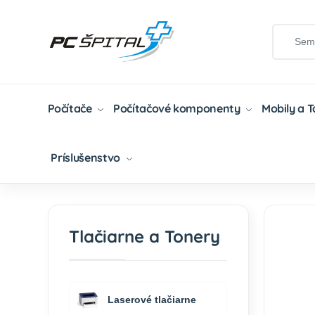
Počítače
Počítačové komponenty
Mobily a 
Príslušenstvo
Domov
Tlačiarne A Tonery
Tonery
Kompat
Tlačiarne a Tonery
Laserové tlačiarne