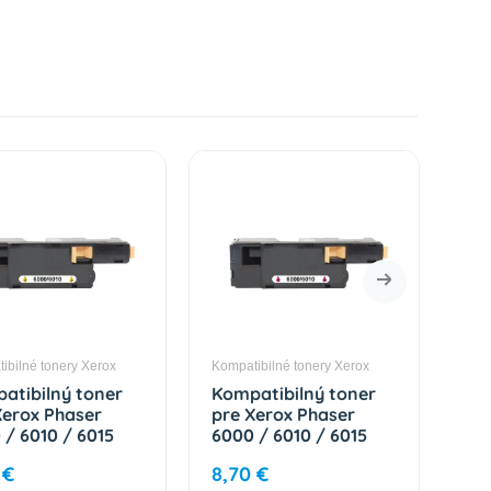
ibilné tonery Xerox
Kompatibilné tonery Xerox
Komp
atibilný toner
Kompatibilný toner
Ko
Xerox Phaser
pre Xerox Phaser
pr
 / 6010 / 6015
6000 / 6010 / 6015
30
R01633) EEU
(106R01632) EEU
(1
 €
8,70 €
8,
ow 1000 strán
Magenta 1000 strán
Bla