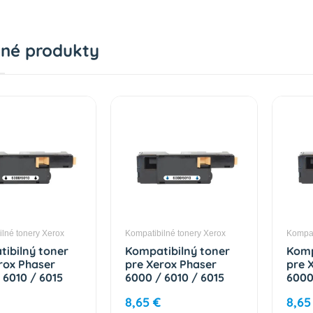
né produkty
lné tonery Xerox
Kompatibilné tonery Xerox
Kompat
ibilný toner
Kompatibilný toner
Komp
rox Phaser
pre Xerox Phaser
pre 
 6010 / 6015
6000 / 6010 / 6015
6000
1634) EEU Black
(106R01631) EEU Cyan
(106
8,65 €
8,65
trán
1000 strán
Yell