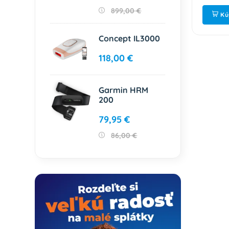
899,00 €
ť
Kúpiť
Kú
Concept IL3000
118,00 €
Garmin HRM
200
79,95 €
86,00 €