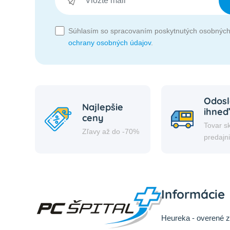
Súhlasím so spracovaním poskytnutých osobných
ochrany osobných údajov
.
Odosl
Najlepšie
ihneď
ceny
Tovar s
Zľavy až do -70%
predajn
Informácie
Heureka - overené 