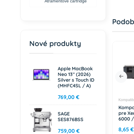
Atramentové cartridge
Podob
Nové produkty
Apple MacBook
Neo 13" (2026)
Silver s Touch ID
(MHFC4SL / A)
769,00 €
é tonery Xerox
Kompatibilné tonery Xerox
Kompatibi
bilný toner
Kompatibilný toner
Kompat
x Phaser
pre Xerox Phaser
pre Xe
SAGE
22
3010 / 3040 / 3045
6000 /
SES876BSS
760) EEU
(106R02182) EEU Black
(106R0
6,90 €
8,65 €
00 strán
2200 strán
2000 s
759,00 €