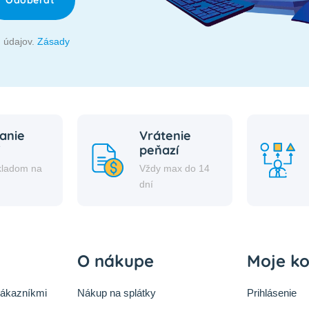
Odoberať
 údajov.
Zásady
anie
Vrátenie
peňazí
kladom na
Vždy max do 14
i
dní
O nákupe
Moje k
zákazníkmi
Nákup na splátky
Prihlásenie