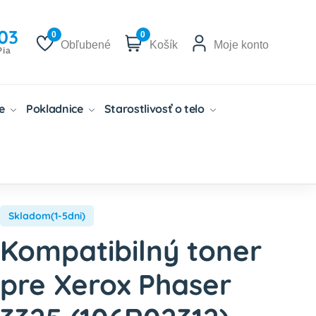
03
0
0
Obľubené
Košík
Moje konto
Pia
če
Pokladnice
Starostlivosť o telo
Skladom(1-5dni)
Kompatibilný toner
pre Xerox Phaser