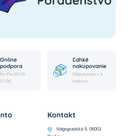
Online
Ľahké
podpora
nakupovanie
Po-Pia 09:00-
Objednávka v 3
17:00
krokoch
onto
Kontakt
Volgogradská 9, 08001