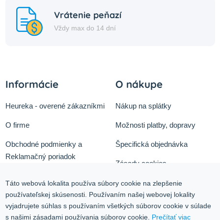
Vrátenie peňazí
Vždy max do 14 dní
Informácie
O nákupe
Heureka - overené zákazníkmi
Nákup na splátky
O firme
Možnosti platby, dopravy
Obchodné podmienky a
Špecifická objednávka
Reklamačný poriadok
Zásady cookies
Odstúpiť od zmluvy tu
Ochrana osobných údajov
Táto webová lokalita používa súbory cookie na zlepšenie
používateľskej skúsenosti. Používaním našej webovej lokality
Služby
Blog
vyjadrujete súhlas s používaním všetkých súborov cookie v súlade
Kontakt
s našimi zásadami používania súborov cookie.
Prečítať viac