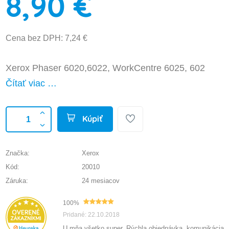
8,90 €
Cena bez DPH: 7,24 €
Xerox Phaser 6020,6022, WorkCentre 6025, 602
Čítať viac …
Kúpiť
Značka:
Xerox
Kód:
20010
Záruka:
24 mesiacov
100%
Pridané: 22.10.2018
U mňa všetko super. Rýchla objednávka, komunikácia