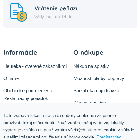
Vrátenie peňazí
Vždy max do 14 dní
Informácie
O nákupe
Heureka - overené zákazníkmi
Nákup na splátky
O firme
Možnosti platby, dopravy
Obchodné podmienky a
Špecifická objednávka
Reklamačný poriadok
Zásady cookies
Odstúpiť od zmluvy tu
Ochrana osobných údajov
Táto webová lokalita používa súbory cookie na zlepšenie
používateľskej skúsenosti. Používaním našej webovej lokality
Služby
Blog
vyjadrujete súhlas s používaním všetkých súborov cookie v súlade
Kontakt
s našimi zásadami používania súborov cookie.
Prečítať viac