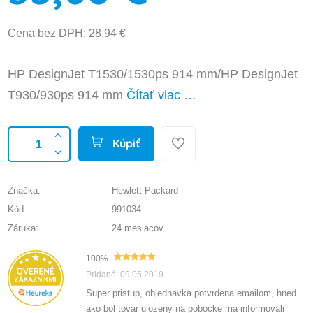
Cena bez DPH: 28,94 €
HP DesignJet T1530/1530ps 914 mm/HP DesignJet
T930/930ps 914 mm
Čítať viac …
Kúpiť
Značka:
Hewlett-Packard
Kód:
991034
Záruka:
24 mesiacov
100%
Pridané: 09.05.2019
Super pristup, objednavka potvrdena emailom, hned
ako bol tovar ulozeny na pobocke ma informovali