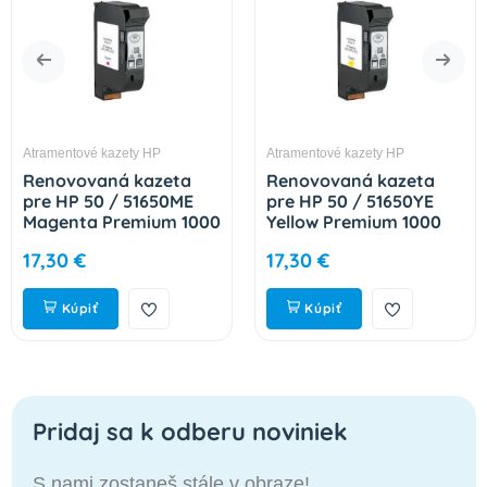
Atramentové kazety HP
Atramentové kazety HP
Renovovaná kazeta
Renovovaná kazeta
pre HP 50 / 51650ME
pre HP 50 / 51650YE
Magenta Premium 1000
Yellow Premium 1000
strán
strán
17,30 €
17,30 €
Kúpiť
Kúpiť
Pridaj sa k odberu noviniek
S nami zostaneš stále v obraze!