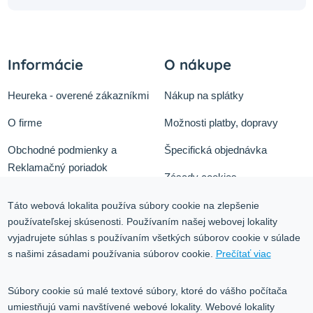
Informácie
O nákupe
Heureka - overené zákazníkmi
Nákup na splátky
O firme
Možnosti platby, dopravy
Obchodné podmienky a
Špecifická objednávka
Reklamačný poriadok
Zásady cookies
Odstúpiť od zmluvy tu
Ochrana osobných údajov
Táto webová lokalita používa súbory cookie na zlepšenie
používateľskej skúsenosti. Používaním našej webovej lokality
Služby
Blog
vyjadrujete súhlas s používaním všetkých súborov cookie v súlade
Kontakt
s našimi zásadami používania súborov cookie.
Prečítať viac
Kontakt
Súbory cookie sú malé textové súbory, ktoré do vášho počítača
umiestňujú vami navštívené webové lokality. Webové lokality