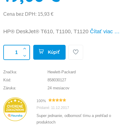
Cena bez DPH: 15,93 €
HP® DeskJet® T610, T1100, T1120
Čítať viac …
Kúpiť
Značka:
Hewlett-Packard
Kód:
858030127
Záruka:
24 mesiacov
100%
Pridané: 11.12.2017
Super jednanie, odbornosť tímu a prehľad o
produktoch