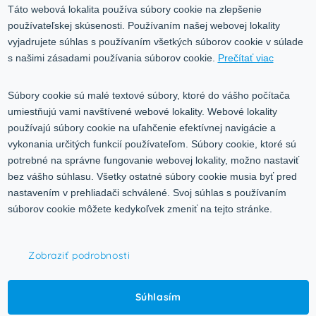
Ochrana osobných údajov
Táto webová lokalita používa súbory cookie na zlepšenie
používateľskej skúsenosti. Používaním našej webovej lokality
Služby
Blog
vyjadrujete súhlas s používaním všetkých súborov cookie v súlade
Kontakt
s našimi zásadami používania súborov cookie.
Prečítať viac
Kontakt
Súbory cookie sú malé textové súbory, ktoré do vášho počítača
umiestňujú vami navštívené webové lokality. Webové lokality
Volgogradská 9, 08001 Prešov
používajú súbory cookie na uľahčenie efektívnej navigácie a
vykonania určitých funkcií používateľom. Súbory cookie, ktoré sú
0917 353 303
potrebné na správne fungovanie webovej lokality, možno nastaviť
predajna@inco-ag.sk
bez vášho súhlasu. Všetky ostatné súbory cookie musia byť pred
nastavením v prehliadači schválené. Svoj súhlas s používaním
súborov cookie môžete kedykoľvek zmeniť na tejto stránke.
Zobraziť podrobnosti
© 2015-2026,
INCO - AG, s.r.o.
Súhlasím
Všetky práva vyhradené.
Upraviť nastavenia Cookies