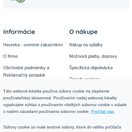
Informácie
O nákupe
Heureka - overené zákazníkmi
Nákup na splátky
O firme
Možnosti platby, dopravy
Obchodné podmienky a
Špecifická objednávka
Reklamačný poriadok
Zásady cookies
Odstúpiť od zmluvy tu
Ochrana osobných údajov
Táto webová lokalita používa súbory cookie na zlepšenie
používateľskej skúsenosti. Používaním našej webovej lokality
Služby
Blog
vyjadrujete súhlas s používaním všetkých súborov cookie v súlade
Kontakt
s našimi zásadami používania súborov cookie.
Prečítať viac
Kontakt
Súbory cookie sú malé textové súbory, ktoré do vášho počítača