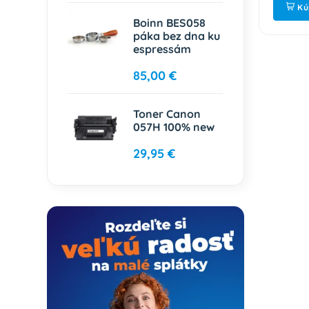
ť
Kúpiť
Kú
Boinn BES058
páka bez dna ku
espressám
85,00 €
Toner Canon
057H 100% new
29,95 €