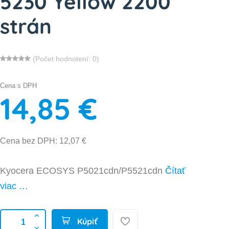
5230 Yellow 2200
strán
(Počet hodnotení: 0)
Cena s DPH
14,85 €
Cena bez DPH: 12,07 €
Kyocera ECOSYS P5021cdn/P5521cdn
Čítať
viac …
Kúpiť