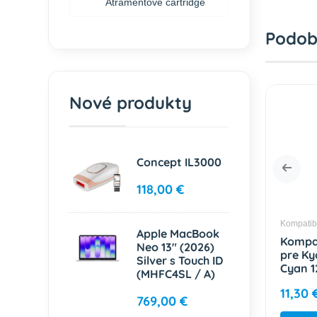
Atramentové cartridge
Podob
Nové produkty
Concept IL3000
118,00 €
é tonery Kyocera
Kompatibilné tonery Kyocera
Kompatib
Apple MacBook
bilný toner
Kompatibilný toner
Kompat
Neo 13" (2026)
cera TK-5240
pre Kyocera TK-5430
pre Ky
Silver s Touch ID
 3000 strán
Black 1250 strán
Cyan 1
(MHFC4SL / A)
11,30 €
11,30 
769,00 €