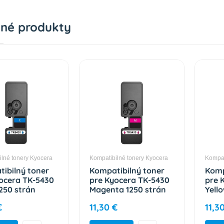
né produkty
ilné tonery Kyocera
Kompatibilné tonery Kyocera
Kompat
ibilný toner
Kompatibilný toner
Komp
ocera TK-5430
pre Kyocera TK-5430
pre 
250 strán
Magenta 1250 strán
Yell
€
11,30 €
11,3