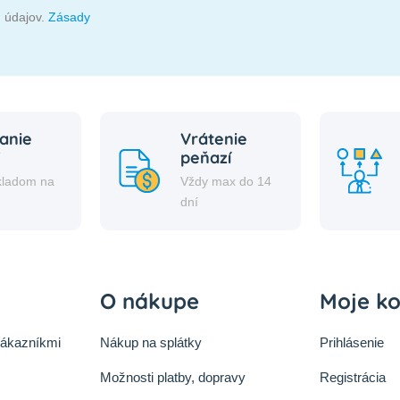
 údajov.
Zásady
anie
Vrátenie
peňazí
kladom na
Vždy max do 14
i
dní
O nákupe
Moje k
zákazníkmi
Nákup na splátky
Prihlásenie
Možnosti platby, dopravy
Registrácia