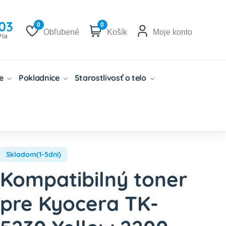
03
0
0
Obľubené
Košík
Moje konto
Pia
če
Pokladnice
Starostlivosť o telo
Skladom(1-5dni)
Kompatibilný toner
pre Kyocera TK-