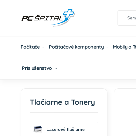
Počítače
Počítačové komponenty
Mobily a 
Príslušenstvo
Domov
Tlačiarne A Tonery
Tonery
Kompat
Tlačiarne a Tonery
Laserové tlačiarne