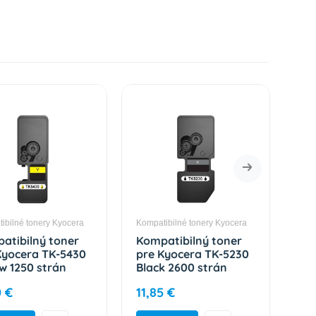
ibilné tonery Kyocera
Kompatibilné tonery Kyocera
Komp
atibilný toner
Kompatibilný toner
Ko
Kyocera TK-5430
pre Kyocera TK-5230
pr
ow 1250 strán
Black 2600 strán
Yel
0 €
11,85 €
12