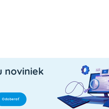
u noviniek
Odoberať