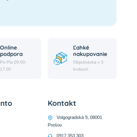
Online
Ľahké
podpora
nakupovanie
Po-Pia 09:00-
Objednávka v 3
17:00
krokoch
onto
Kontakt
Volgogradská 9, 08001
Prešov
0917 353 303