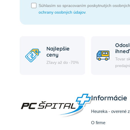
Súhlasím so spracovaním poskytnutých osobných
ochrany osobných údajov
.
Odosl
Najlepšie
ihneď
ceny
Tovar s
Zľavy až do -70%
predajn
Informácie
Heureka - overené 
O firme